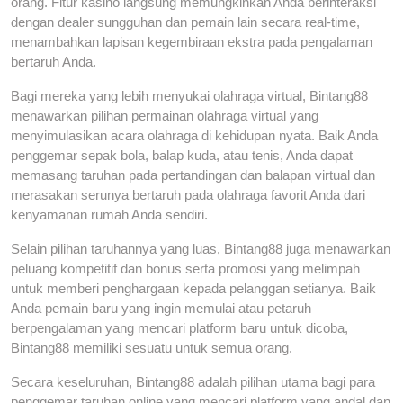
orang. Fitur kasino langsung memungkinkan Anda berinteraksi
dengan dealer sungguhan dan pemain lain secara real-time,
menambahkan lapisan kegembiraan ekstra pada pengalaman
bertaruh Anda.
Bagi mereka yang lebih menyukai olahraga virtual, Bintang88
menawarkan pilihan permainan olahraga virtual yang
menyimulasikan acara olahraga di kehidupan nyata. Baik Anda
penggemar sepak bola, balap kuda, atau tenis, Anda dapat
memasang taruhan pada pertandingan dan balapan virtual dan
merasakan serunya bertaruh pada olahraga favorit Anda dari
kenyamanan rumah Anda sendiri.
Selain pilihan taruhannya yang luas, Bintang88 juga menawarkan
peluang kompetitif dan bonus serta promosi yang melimpah
untuk memberi penghargaan kepada pelanggan setianya. Baik
Anda pemain baru yang ingin memulai atau petaruh
berpengalaman yang mencari platform baru untuk dicoba,
Bintang88 memiliki sesuatu untuk semua orang.
Secara keseluruhan, Bintang88 adalah pilihan utama bagi para
penggemar taruhan online yang mencari platform yang andal dan