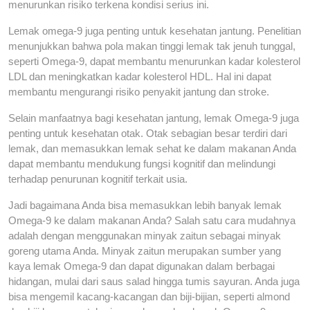
menurunkan risiko terkena kondisi serius ini.
Lemak omega-9 juga penting untuk kesehatan jantung. Penelitian
menunjukkan bahwa pola makan tinggi lemak tak jenuh tunggal,
seperti Omega-9, dapat membantu menurunkan kadar kolesterol
LDL dan meningkatkan kadar kolesterol HDL. Hal ini dapat
membantu mengurangi risiko penyakit jantung dan stroke.
Selain manfaatnya bagi kesehatan jantung, lemak Omega-9 juga
penting untuk kesehatan otak. Otak sebagian besar terdiri dari
lemak, dan memasukkan lemak sehat ke dalam makanan Anda
dapat membantu mendukung fungsi kognitif dan melindungi
terhadap penurunan kognitif terkait usia.
Jadi bagaimana Anda bisa memasukkan lebih banyak lemak
Omega-9 ke dalam makanan Anda? Salah satu cara mudahnya
adalah dengan menggunakan minyak zaitun sebagai minyak
goreng utama Anda. Minyak zaitun merupakan sumber yang
kaya lemak Omega-9 dan dapat digunakan dalam berbagai
hidangan, mulai dari saus salad hingga tumis sayuran. Anda juga
bisa mengemil kacang-kacangan dan biji-bijian, seperti almond