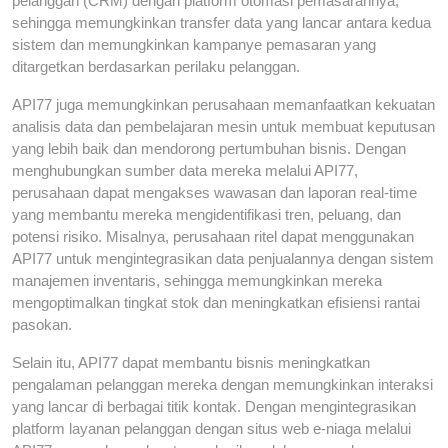
pelanggan (CRM) dengan platform otomasi pemasarannya,
sehingga memungkinkan transfer data yang lancar antara kedua
sistem dan memungkinkan kampanye pemasaran yang
ditargetkan berdasarkan perilaku pelanggan.
API77 juga memungkinkan perusahaan memanfaatkan kekuatan
analisis data dan pembelajaran mesin untuk membuat keputusan
yang lebih baik dan mendorong pertumbuhan bisnis. Dengan
menghubungkan sumber data mereka melalui API77,
perusahaan dapat mengakses wawasan dan laporan real-time
yang membantu mereka mengidentifikasi tren, peluang, dan
potensi risiko. Misalnya, perusahaan ritel dapat menggunakan
API77 untuk mengintegrasikan data penjualannya dengan sistem
manajemen inventaris, sehingga memungkinkan mereka
mengoptimalkan tingkat stok dan meningkatkan efisiensi rantai
pasokan.
Selain itu, API77 dapat membantu bisnis meningkatkan
pengalaman pelanggan mereka dengan memungkinkan interaksi
yang lancar di berbagai titik kontak. Dengan mengintegrasikan
platform layanan pelanggan dengan situs web e-niaga melalui