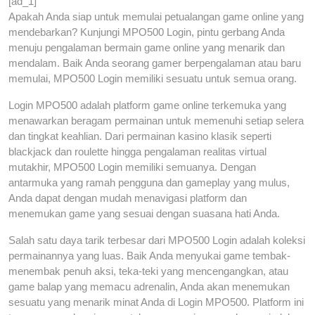
[ad_1]
Apakah Anda siap untuk memulai petualangan game online yang
mendebarkan? Kunjungi MPO500 Login, pintu gerbang Anda
menuju pengalaman bermain game online yang menarik dan
mendalam. Baik Anda seorang gamer berpengalaman atau baru
memulai, MPO500 Login memiliki sesuatu untuk semua orang.
Login MPO500 adalah platform game online terkemuka yang
menawarkan beragam permainan untuk memenuhi setiap selera
dan tingkat keahlian. Dari permainan kasino klasik seperti
blackjack dan roulette hingga pengalaman realitas virtual
mutakhir, MPO500 Login memiliki semuanya. Dengan
antarmuka yang ramah pengguna dan gameplay yang mulus,
Anda dapat dengan mudah menavigasi platform dan
menemukan game yang sesuai dengan suasana hati Anda.
Salah satu daya tarik terbesar dari MPO500 Login adalah koleksi
permainannya yang luas. Baik Anda menyukai game tembak-
menembak penuh aksi, teka-teki yang mencengangkan, atau
game balap yang memacu adrenalin, Anda akan menemukan
sesuatu yang menarik minat Anda di Login MPO500. Platform ini