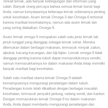
Terkait lemak, ada banyak kebingungan dan informasi yang
salah. Banyak orang percaya bahwa semua lemak buruk bagi
Anda, namun kenyataannya beberapa lemak sebenarnya penting
untuk kesehatan. Asam lemak Omega-3 dan Omega-6 terkenal
karena manfaat kesehatannya, namun ada asam lemak lain
yang sering diabaikan: Omega-9.
Asam lemak omega-9 merupakan salah satu jenis lemak tak
jenuh tunggal yang dianggap sebagai lemak sehat. Mereka
ditemukan dalam berbagai makanan, termasuk minyak zaitun,
alpukat, kacang-kacangan, dan biji-bijian. Lemak omega-9 tidak
dianggap penting karena tubuh dapat memproduksinya sendiri,
namun memasukkannya ke dalam makanan Anda tetap memiliki
banyak manfaat bagi kesehatan.
Salah satu manfaat utama lemak Omega-9 adalah
kemampuannya mengurangi peradangan dalam tubuh.
Peradangan kronis telah dikaitkan dengan berbagai masalah
kesehatan, termasuk penyakit jantung, radang sendi, dan kanker.
Dengan memasukkan lemak Omega-9 ke dalam makanan
Anda, Anda dapat membantu mengurangi peradangan dan