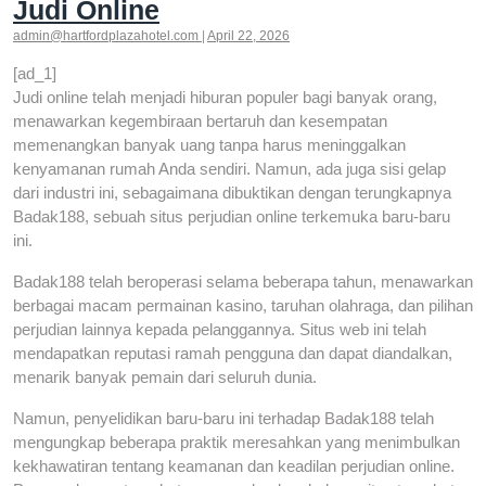
Judi Online
admin@hartfordplazahotel.com
|
April 22, 2026
[ad_1]
Judi online telah menjadi hiburan populer bagi banyak orang,
menawarkan kegembiraan bertaruh dan kesempatan
memenangkan banyak uang tanpa harus meninggalkan
kenyamanan rumah Anda sendiri. Namun, ada juga sisi gelap
dari industri ini, sebagaimana dibuktikan dengan terungkapnya
Badak188, sebuah situs perjudian online terkemuka baru-baru
ini.
Badak188 telah beroperasi selama beberapa tahun, menawarkan
berbagai macam permainan kasino, taruhan olahraga, dan pilihan
perjudian lainnya kepada pelanggannya. Situs web ini telah
mendapatkan reputasi ramah pengguna dan dapat diandalkan,
menarik banyak pemain dari seluruh dunia.
Namun, penyelidikan baru-baru ini terhadap Badak188 telah
mengungkap beberapa praktik meresahkan yang menimbulkan
kekhawatiran tentang keamanan dan keadilan perjudian online.