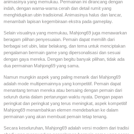
animasinya yang memukau. Permainan ini dirancang dengan
indah, dengan warna-warna cerah dan detail rumit yang
menghidupkan ubin tradisional. Animasinya halus dan lancar,
menambah lapisan kegembiraan ekstra pada gameplay.
Selain visualnya yang memukau, Mahjong69 juga menawarkan
beragam pilihan penyesuaian. Pemain dapat memilih dari
berbagai set ubin, latar belakang, dan tema untuk menciptakan
pengalaman bermain game yang dipersonalisasi dan sesuai
dengan gaya mereka. Dengan begitu banyak pilihan, tidak ada
dua permainan Mahjong69 yang sama.
Namun mungkin aspek yang paling menarik dari Mahjong69
adalah mode multipemainnya yang kompetitif. Pemain dapat
menantang teman mereka atau bersaing dengan pemain dari
seluruh dunia dalam pertarungan waktu nyata. Dengan papan
peringkat dan peringkat yang terus meningkat, aspek kompetitif
Mahjong69 menambahkan elemen mendebarkan ke dalam
permainan yang akan membuat pemain tetap tenang.
Secara keseluruhan, Mahjong69 adalah versi modern dari tradisi