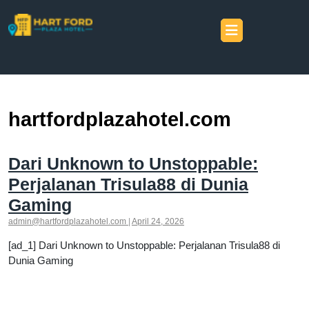
Skip
to
Open
content
Button
Skip
to
Search
content
for:
hartfordplazahotel.com
Dari Unknown to Unstoppable:
Perjalanan Trisula88 di Dunia
Gaming
admin@hartfordplazahotel.com
|
April 24, 2026
[ad_1] Dari Unknown to Unstoppable: Perjalanan Trisula88 di
Dunia Gaming