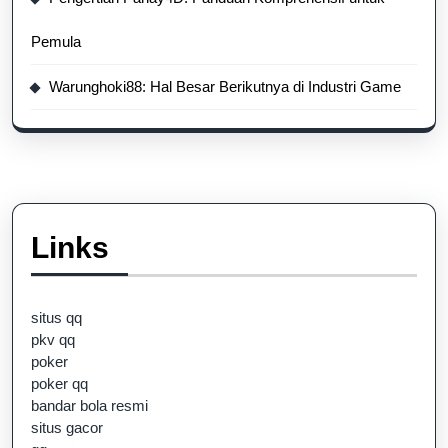
Pemula
Warunghoki88: Hal Besar Berikutnya di Industri Game
Links
situs qq
pkv qq
poker
poker qq
bandar bola resmi
situs gacor