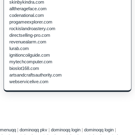
skinbykindra.com
alltherageface.com
codenational.com
progameexplorer.com
rockislandroastery.com
directselling-pro.com
revenuealarm.com
lurab.com
ignitioncoilguide.com
mytechcomputer.com
bioslot168.com
artsandcraftsauthority.com
webservicelive.com
menuqq
|
dominoqq pkv
|
dominoqq login
|
dominoqq login
|