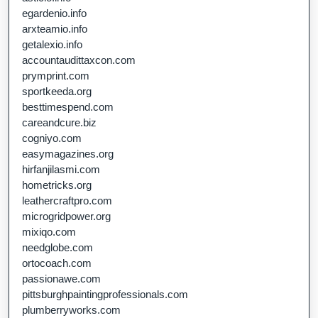
egardenio.info
arxteamio.info
getalexio.info
accountaudittaxcon.com
prymprint.com
sportkeeda.org
besttimespend.com
careandcure.biz
cogniyo.com
easymagazines.org
hirfanjilasmi.com
hometricks.org
leathercraftpro.com
microgridpower.org
mixiqo.com
needglobe.com
ortocoach.com
passionawe.com
pittsburghpaintingprofessionals.com
plumberryworks.com