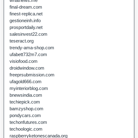
whatnews.me
final-dream.com
finest-replica.net
gestioneinh.info
prosportdaily.net
salesinvest22.com
teseract.org
trendy-ama-shop.com
ufabett732m7.com
visiofood.com
droidwindow.com
freeprsubmission.com
ufagold666.com
myinteriorblog.com
bnewsindia.com
techiepick.com
bamzyshop.com
pondycars.com
techonfutures.com
techoologic.com
raspberryketonescanada.org