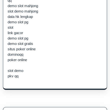
qq
demo slot mahjong
slot demo mahjong
data hk lengkap
demo slot pg
slot
link gacor
demo slot pg
demo slot gratis
situs poker online
dominoqq
poker online
slot demo
pkv qq