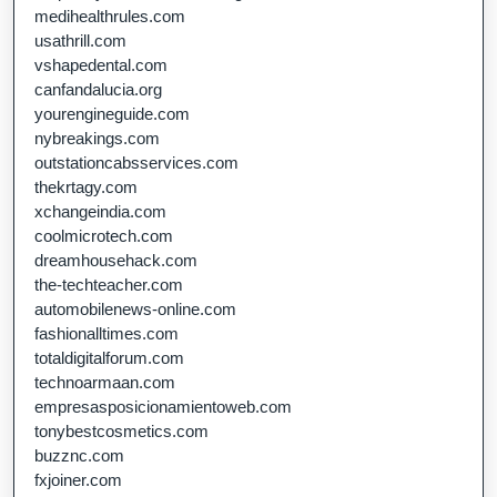
medihealthrules.com
usathrill.com
vshapedental.com
canfandalucia.org
yourengineguide.com
nybreakings.com
outstationcabsservices.com
thekrtagy.com
xchangeindia.com
coolmicrotech.com
dreamhousehack.com
the-techteacher.com
automobilenews-online.com
fashionalltimes.com
totaldigitalforum.com
technoarmaan.com
empresasposicionamientoweb.com
tonybestcosmetics.com
buzznc.com
fxjoiner.com