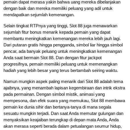
pemain dapat merasa yakin bahwa uang mereka dibelanjakan
dengan baik dan mereka memiliki peluang yang adil untuk
mendapatkan sejumlah kemenangan.
Selain tingkat RTPnya yang tinggi, Slot 88 juga menawarkan
sejumlah fitur bonus menarik kepada pemain yang dapat
membantu meningkatkan kemenangan mereka lebih jauh lagi.
Dari putaran gratis hingga pengganda, simbol liar hingga simbol
pencar, ada banyak peluang untuk meningkatkan kemenangan
Anda saat bermain Slot 88. Dan dengan fitur jackpot
progresifnya, pemain memiliki peluang untuk memenangkan
hadiah yang lebih besar yang terus bertambah seiring waktu.
Namun mungkin aspek paling menarik dari Slot 88 adalah tema
ajaibnya, yang menambah lapisan kegembiraan dan intrik ekstra
pada permainan. Dengan simbol mistik, animasi yang
mempesona, dan efek suara yang memukau, Slot 88 membawa
pemain ke dunia sihir dan bertanya-tanya di mana segala
sesuatu mungkin terjadi. Dan saat Anda memutar gulungan dan
menyaksikan keajaiban terungkap di depan mata Anda, Anda
akan merasa seperti berada dalam petualangan seumur hidup,