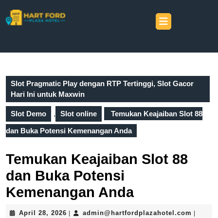
Skip
to
Open
content
Button
Skip
to
Search
content
for:
Slot Pragmatic Play dengan RTP Tertinggi, Slot Gacor
Hari Ini untuk Maxwin
Slot Demo
,
Slot online
Temukan Keajaiban Slot 88
dan Buka Potensi Kemenangan Anda
Temukan Keajaiban Slot 88
dan Buka Potensi
Kemenangan Anda
April
admin@
April 28, 2026
admin@hartfordplazahotel.com
|
|