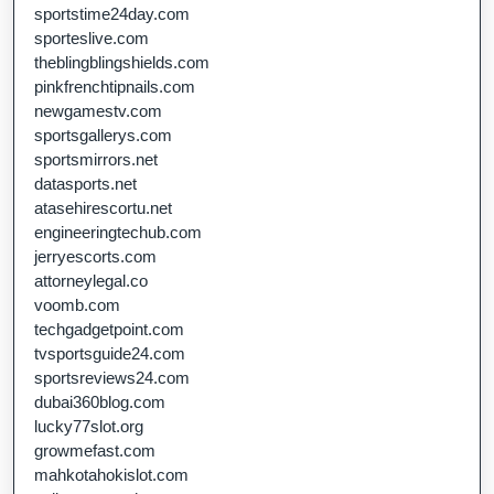
sportstime24day.com
sporteslive.com
theblingblingshields.com
pinkfrenchtipnails.com
newgamestv.com
sportsgallerys.com
sportsmirrors.net
datasports.net
atasehirescortu.net
engineeringtechub.com
jerryescorts.com
attorneylegal.co
voomb.com
techgadgetpoint.com
tvsportsguide24.com
sportsreviews24.com
dubai360blog.com
lucky77slot.org
growmefast.com
mahkotahokislot.com