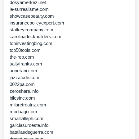
dosyamerkezi.net
le-surrealisme.com
showcasebeauty.com
insurancepolicyexpert.com
statkeycompany.com
carolinadeckbuilders.com
topinvestingblog.com
top50tools.com
the-rep.com
saltyfranks.com
annerani.com
jazzatude.com
0022pa.com
zeroshare.info
bilesinc.com
milaretreatnz.com
modaagi.com
smallvilleph.com
galiciasuroeste.info
batallasdeguerra.com
dregstudios.com