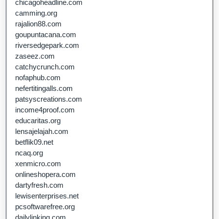
chicagoheadline.com
camming.org
rajalion88.com
goupuntacana.com
riversedgepark.com
zaseez.com
catchycrunch.com
nofaphub.com
nefertitingalls.com
patsyscreations.com
income4proof.com
educaritas.org
lensajelajah.com
betflik09.net
ncaq.org
xenmicro.com
onlineshopera.com
dartyfresh.com
lewisenterprises.net
pcsoftwarefree.org
dailylinking.com