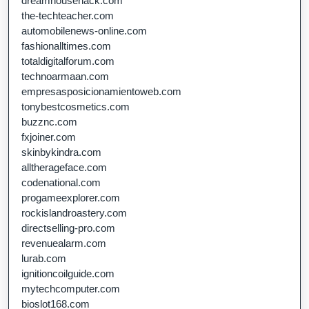
dreamhousehack.com
the-techteacher.com
automobilenews-online.com
fashionalltimes.com
totaldigitalforum.com
technoarmaan.com
empresasposicionamientoweb.com
tonybestcosmetics.com
buzznc.com
fxjoiner.com
skinbykindra.com
alltherageface.com
codenational.com
progameexplorer.com
rockislandroastery.com
directselling-pro.com
revenuealarm.com
lurab.com
ignitioncoilguide.com
mytechcomputer.com
bioslot168.com