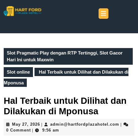
Skip
to
Open
content
Button
Skip
to
Search
content
for:
Slot Pragmatic Play dengan RTP Tertinggi, Slot Gacor
Hari Ini untuk Maxwin
Slot online
Hal Terbaik untuk Dilihat dan Dilakukan di
Mponusa
Hal Terbaik untuk Dilihat dan
Dilakukan di Mponusa
May
admin@h
May 27, 2026
admin@hartfordplazahotel.com
|
|
27,
0 Comment
9:56 am
|
2026