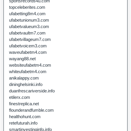
sportsrecords4u.com
topceleberites.com
ufabetting8m4.com
ufabetunionum3.com
ufabetvalueum3.com
ufabetvaultm7.com
ufabetvillageum7.com
ufabetvoicem3.com
waveufabetm4.com
wayang88.net
websiteufabetm4.com
whiteufabetm4.com
anikalappy.com
dininghelsinki.info
duanfrescariverside.info
etilerx.com
finestreplica.net
flounderandfumble.com
healthohunt.com
retefuturah.info
smartinvestinginfo.info