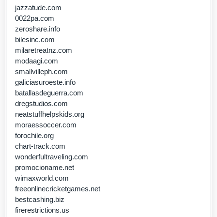
jazzatude.com
0022pa.com
zeroshare.info
bilesinc.com
milaretreatnz.com
modaagi.com
smallvilleph.com
galiciasuroeste.info
batallasdeguerra.com
dregstudios.com
neatstuffhelpskids.org
moraessoccer.com
forochile.org
chart-track.com
wonderfultraveling.com
promocioname.net
wimaxworld.com
freeonlinecricketgames.net
bestcashing.biz
firerestrictions.us