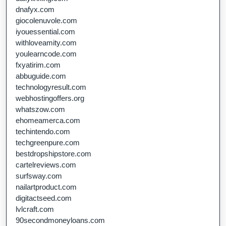
dnafyx.com
giocolenuvole.com
iyouessential.com
withloveamity.com
youlearncode.com
fxyatirim.com
abbuguide.com
technologyresult.com
webhostingoffers.org
whatszow.com
ehomeamerca.com
techintendo.com
techgreenpure.com
bestdropshipstore.com
cartelreviews.com
surfsway.com
nailartproduct.com
digitactseed.com
lvlcraft.com
90secondmoneyloans.com