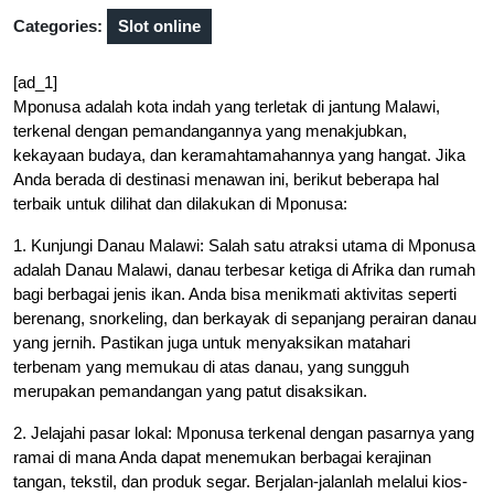
Categories:
Slot online
[ad_1]
Mponusa adalah kota indah yang terletak di jantung Malawi,
terkenal dengan pemandangannya yang menakjubkan,
kekayaan budaya, dan keramahtamahannya yang hangat. Jika
Anda berada di destinasi menawan ini, berikut beberapa hal
terbaik untuk dilihat dan dilakukan di Mponusa:
1. Kunjungi Danau Malawi: Salah satu atraksi utama di Mponusa
adalah Danau Malawi, danau terbesar ketiga di Afrika dan rumah
bagi berbagai jenis ikan. Anda bisa menikmati aktivitas seperti
berenang, snorkeling, dan berkayak di sepanjang perairan danau
yang jernih. Pastikan juga untuk menyaksikan matahari
terbenam yang memukau di atas danau, yang sungguh
merupakan pemandangan yang patut disaksikan.
2. Jelajahi pasar lokal: Mponusa terkenal dengan pasarnya yang
ramai di mana Anda dapat menemukan berbagai kerajinan
tangan, tekstil, dan produk segar. Berjalan-jalanlah melalui kios-