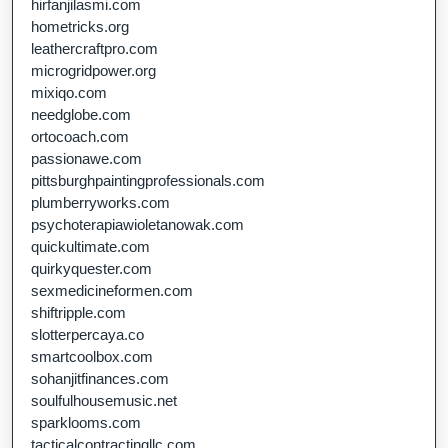
hirfanjilasmi.com
hometricks.org
leathercraftpro.com
microgridpower.org
mixiqo.com
needglobe.com
ortocoach.com
passionawe.com
pittsburghpaintingprofessionals.com
plumberryworks.com
psychoterapiawioletanowak.com
quickultimate.com
quirkyquester.com
sexmedicineformen.com
shiftripple.com
slotterpercaya.co
smartcoolbox.com
sohanjitfinances.com
soulfulhousemusic.net
sparklooms.com
tacticalcontractingllc.com