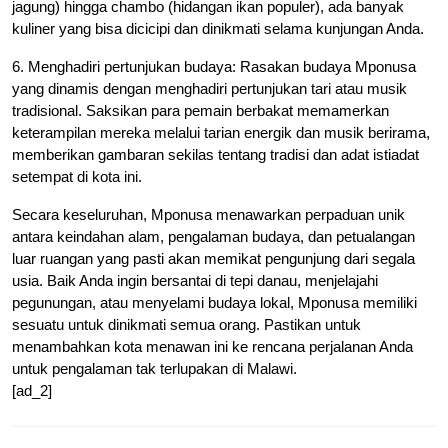
jagung) hingga chambo (hidangan ikan populer), ada banyak
kuliner yang bisa dicicipi dan dinikmati selama kunjungan Anda.
6. Menghadiri pertunjukan budaya: Rasakan budaya Mponusa
yang dinamis dengan menghadiri pertunjukan tari atau musik
tradisional. Saksikan para pemain berbakat memamerkan
keterampilan mereka melalui tarian energik dan musik berirama,
memberikan gambaran sekilas tentang tradisi dan adat istiadat
setempat di kota ini.
Secara keseluruhan, Mponusa menawarkan perpaduan unik
antara keindahan alam, pengalaman budaya, dan petualangan
luar ruangan yang pasti akan memikat pengunjung dari segala
usia. Baik Anda ingin bersantai di tepi danau, menjelajahi
pegunungan, atau menyelami budaya lokal, Mponusa memiliki
sesuatu untuk dinikmati semua orang. Pastikan untuk
menambahkan kota menawan ini ke rencana perjalanan Anda
untuk pengalaman tak terlupakan di Malawi.
[ad_2]
Post