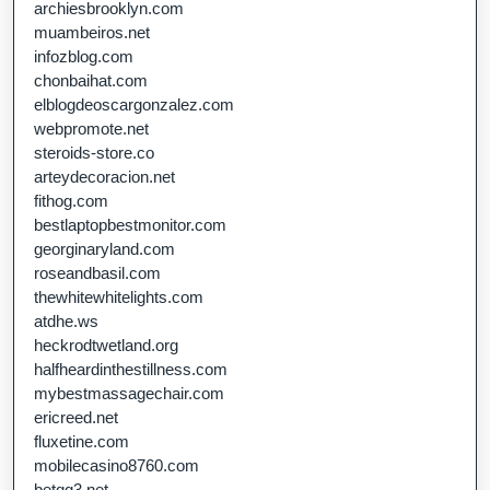
archiesbrooklyn.com
muambeiros.net
infozblog.com
chonbaihat.com
elblogdeoscargonzalez.com
webpromote.net
steroids-store.co
arteydecoracion.net
fithog.com
bestlaptopbestmonitor.com
georginaryland.com
roseandbasil.com
thewhitewhitelights.com
atdhe.ws
heckrodtwetland.org
halfheardinthestillness.com
mybestmassagechair.com
ericreed.net
fluxetine.com
mobilecasino8760.com
betqq3.net