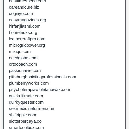
besttimespend.com
careandcure.biz
cogniyo.com
easymagazines.org
hirfanjilasmi.com
hometricks.org
leathercraftpro.com
microgridpower.org
mixiqo.com
needglobe.com
ortocoach.com
passionawe.com
pittsburghpaintingprofessionals.com
plumberryworks.com
psychoterapiawioletanowak.com
quickultimate.com
quirkyquester.com
sexmedicineformen.com
shiftripple.com
slotterpercaya.co
smartcoolbox.com