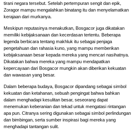
tirani negara tersebut. Setelah pertempuran sengit dan epik,
Zoragor mampu mengalahkan binatang itu dan menyelamatkan
kerajaan dari murkanya.
Meskipun reputasinya menakutkan, Bosgacor juga dikatakan
memiliki kebijaksanaan dan kecerdasan tertentu. Beberapa
legenda berbicara tentang makhluk itu sebagai penjaga
pengetahuan dan rahasia kuno, yang mampu memberikan
kebijaksanaan besar kepada mereka yang mencari nasihatnya.
Dikatakan bahwa mereka yang mampu mendapatkan
kepercayaan dari Bosgacor mungkin akan diberikan kekuatan
dan wawasan yang besar.
Dalam beberapa budaya, Bosgacor dipandang sebagai simbol
kekuatan dan ketahanan, sebuah pengingat bahwa bahkan
dalam menghadapi kesulitan besar, seseorang dapat
menemukan keberanian dan tekad untuk mengatasi rintangan
apa pun. Citranya sering digunakan sebagai simbol perlindungan
dan bimbingan, serta sumber inspirasi bagi mereka yang
menghadapi tantangan sulit.