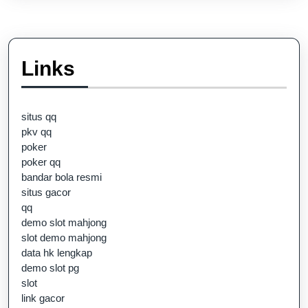
Links
situs qq
pkv qq
poker
poker qq
bandar bola resmi
situs gacor
qq
demo slot mahjong
slot demo mahjong
data hk lengkap
demo slot pg
slot
link gacor