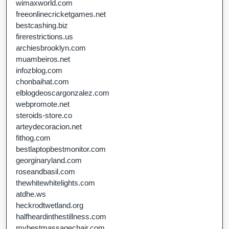
wimaxworld.com
freeonlinecricketgames.net
bestcashing.biz
firerestrictions.us
archiesbrooklyn.com
muambeiros.net
infozblog.com
chonbaihat.com
elblogdeoscargonzalez.com
webpromote.net
steroids-store.co
arteydecoracion.net
fithog.com
bestlaptopbestmonitor.com
georginaryland.com
roseandbasil.com
thewhitewhitelights.com
atdhe.ws
heckrodtwetland.org
halfheardinthestillness.com
mybestmassagechair.com