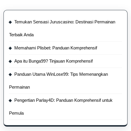
Temukan Sensasi Juruscasino: Destinasi Permainan
Terbaik Anda
Memahami Plisbet: Panduan Komprehensif
Apa itu Bunga99? Tinjauan Komprehensif
Panduan Utama WinLose99: Tips Memenangkan
Permainan
Pengertian Parlay4D: Panduan Komprehensif untuk
Pemula