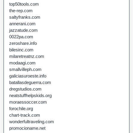
top50tools.com
the-rep.com
saltyfranks.com
annerani.com
jazzatude.com
0022pa.com
zeroshare.info
bilesinc.com
milaretreatnz.com
modaagi.com
smallvilleph.com
galiciasuroeste.info
batallasdeguerra.com
dregstudios.com
neatstuffhelpskids.org
moraessoccer.com
forochile.org
chart-track.com
wonderfultraveling.com
promocioname.net