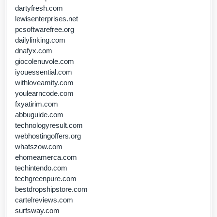
dartyfresh.com
lewisenterprises.net
pcsoftwarefree.org
dailylinking.com
dnafyx.com
giocolenuvole.com
iyouessential.com
withloveamity.com
youlearncode.com
fxyatirim.com
abbuguide.com
technologyresult.com
webhostingoffers.org
whatszow.com
ehomeamerca.com
techintendo.com
techgreenpure.com
bestdropshipstore.com
cartelreviews.com
surfsway.com