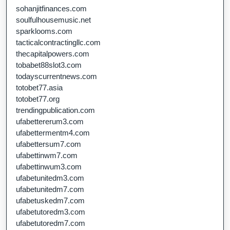
sohanjitfinances.com
soulfulhousemusic.net
sparklooms.com
tacticalcontractingllc.com
thecapitalpowers.com
tobabet88slot3.com
todayscurrentnews.com
totobet77.asia
totobet77.org
trendingpublication.com
ufabettererum3.com
ufabettermentm4.com
ufabettersum7.com
ufabettinwm7.com
ufabettinwum3.com
ufabetunitedm3.com
ufabetunitedm7.com
ufabetuskedm7.com
ufabetutoredm3.com
ufabetutoredm7.com