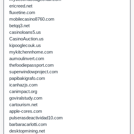
ericreed.net
fluxetine.com
mobilecasino8760.com
betqq3.net
casinoloans5.us
CasinoAuction.us
kipooglecouk.us
mykitchennhome.com
aumoulinvert.com
thefoodiepassport.com
superwindowproject.com
papibakigrafo.com
icanhazjs.com
canimpact.org
goviralstudy.com
cartourism.net
apple-cores.com
pulserasdeactividad10.com
barbaracarlotti.com
desktopmining.net