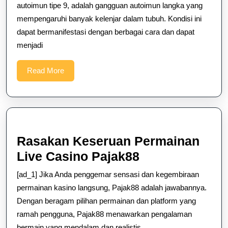
Penyebab,
autoimun tipe 9, adalah gangguan autoimun langka yang
Gejala,
mempengaruhi banyak kelenjar dalam tubuh. Kondisi ini
dapat bermanifestasi dengan berbagai cara dan dapat
dan
menjadi
Pilihan
Perawatan
Read
Read More
More
Rasakan Keseruan Permainan
Rasakan
Live Casino Pajak88
Keseruan
[ad_1] Jika Anda penggemar sensasi dan kegembiraan
Permainan
permainan kasino langsung, Pajak88 adalah jawabannya.
Live
Dengan beragam pilihan permainan dan platform yang
ramah pengguna, Pajak88 menawarkan pengalaman
Casino
bermain yang mendalam dan realistis