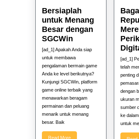
Bersiaplah
Baga
untuk Menang
Repu
Besar dengan
Mere
Bersiaplah
SGCWin
Peri
untuk
Digit
[ad_1] Apakah Anda siap
Menang
untuk membawa
[ad_1] Pe
Besar
pengalaman bermain game
telah me
Anda ke level berikutnya?
dengan
penting d
Kunjungi SGCWin, platform
SGCWin
pemasar
game online terbaik yang
dengan b
menawarkan beragam
ukuran m
permainan dan peluang
sumber d
menarik untuk menang
ke dalam
besar. Baik
untuk me
Read
Read More
Read