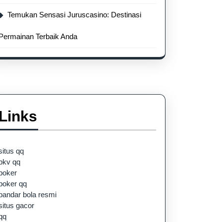
Temukan Sensasi Juruscasino: Destinasi
Permainan Terbaik Anda
Links
situs qq
pkv qq
poker
poker qq
bandar bola resmi
situs gacor
qq