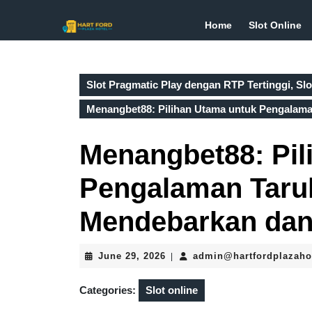
Skip
to
Home
Slot Online
content
Skip
to
content
Slot Pragmatic Play dengan RTP Tertinggi, Slo
Menangbet88: Pilihan Utama untuk Pengalam
Menangbet88: Pil
Pengalaman Taru
Mendebarkan dan
June
June 29, 2026
admin@hartfordplazaho
|
29,
2026
Categories:
Slot online