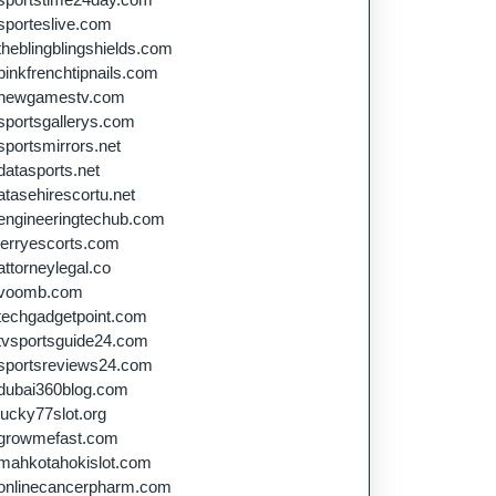
sporteslive.com
theblingblingshields.com
pinkfrenchtipnails.com
newgamestv.com
sportsgallerys.com
sportsmirrors.net
datasports.net
atasehirescortu.net
engineeringtechub.com
jerryescorts.com
attorneylegal.co
voomb.com
techgadgetpoint.com
tvsportsguide24.com
sportsreviews24.com
dubai360blog.com
lucky77slot.org
growmefast.com
mahkotahokislot.com
onlinecancerpharm.com