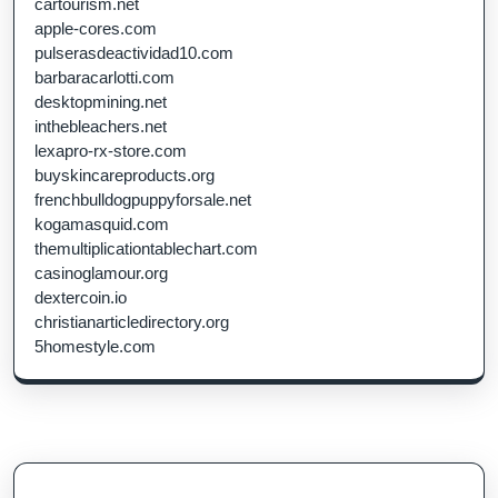
cartourism.net
apple-cores.com
pulserasdeactividad10.com
barbaracarlotti.com
desktopmining.net
inthebleachers.net
lexapro-rx-store.com
buyskincareproducts.org
frenchbulldogpuppyforsale.net
kogamasquid.com
themultiplicationtablechart.com
casinoglamour.org
dextercoin.io
christianarticledirectory.org
5homestyle.com