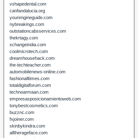
vshapedental.com
canfandalucia.org
yourengineguide.com
nybreakings.com
outstationcabsservices.com
thekrtagy.com
xchangeindia.com
coolmicrotech.com
dreamhousehack.com
the-techteacher.com
automobilenews-online.com
fashionalltimes.com
totaldigitalforum.com
technoarmaan.com
empresasposicionamientoweb.com
tonybestcosmetics.com
buzznc.com
fxjoiner.com
skinbykindra.com
alltherageface.com