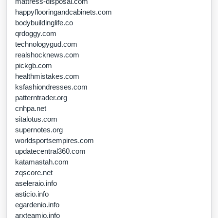
mattress-disposal.com
happyflooringandcabinets.com
bodybuildinglife.co
qrdoggy.com
technologygud.com
realshocknews.com
pickgb.com
healthmistakes.com
ksfashiondresses.com
patterntrader.org
cnhpa.net
sitalotus.com
supernotes.org
worldsportsempires.com
updatecentral360.com
katamastah.com
zqscore.net
aseleraio.info
asticio.info
egardenio.info
arxteamio.info