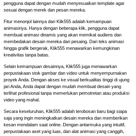
pengguna dapat dengan mudah menyesuaikan template agar
sesuai dengan merek dan pesan mereka.
Fitur menonjol lainnya dari Klik555 adalah kemampuan
animasinya. Hanya dengan beberapa klik, pengguna dapat
membuat animasi dinamis yang akan memikat audiens dan
membedakan desain mereka dari pesaing. Dari teks animasi
hingga grafik bergerak, Klik555 menawarkan kemungkinan
kreativitas tanpa batas.
Selain kemampuan desainnya, Klik555 juga menawarkan
perpustakaan stok gambar dan video untuk menyempurnakan
proyek Anda. Dengan akses ke visual berkualitas tinggi di ujung
jari Anda, Anda dapat dengan mudah membuat desain yang
terlihat profesional tanpa memerlukan pemotretan atau produksi
video yang mahal.
Secara keseluruhan, Klik555 adalah terobosan baru bagi siapa
saja yang ingin meningkatkan desain mereka dan memberikan
kesan mendalam saat online. Dengan antarmuka yang intuitif,
perpustakaan aset yang luas, dan alat animasi yang canggih,