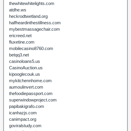
thewhitewhitelights.com
atdhe.ws
heckrodtwetland.org
halfheardinthestillness.com
mybestmassagechair.com
ericreed.net
fluxetine.com
mobilecasino8760.com
betqq3.net
casinoloans5.us
CasinoAuction.us
kipooglecouk.us
mykitchennhome.com
aumoulinvert.com
thefoodiepassport.com
superwindowproject.com
papibakigrafo.com
icanhazjs.com
canimpact.org
goviralstudy.com