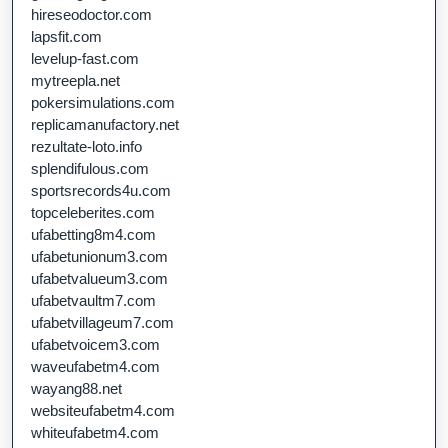
hireseodoctor.com
lapsfit.com
levelup-fast.com
mytreepla.net
pokersimulations.com
replicamanufactory.net
rezultate-loto.info
splendifulous.com
sportsrecords4u.com
topceleberites.com
ufabetting8m4.com
ufabetunionum3.com
ufabetvalueum3.com
ufabetvaultm7.com
ufabetvillageum7.com
ufabetvoicem3.com
waveufabetm4.com
wayang88.net
websiteufabetm4.com
whiteufabetm4.com