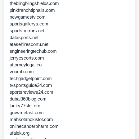
theblingblingshields.com
pinkfrenchtipnails.com
newgamestv.com
sportsgallerys.com
sportsmirrors.net
datasports.net
atasehirescortu.net
engineeringtechub.com
jerryescorts.com
attorneylegal.co
voomb.com
techgadgetpoint.com
tvsportsguide24.com
sportsreviews24.com
dubai360blog.com
lucky77slot.org
growmefast.com
mahkotahokislot.com
onlinecancerpharm.com
ufalek.org