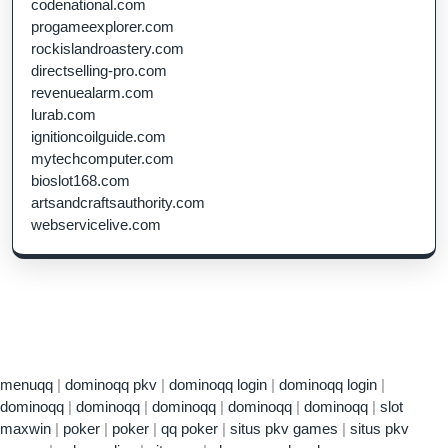
codenational.com
progameexplorer.com
rockislandroastery.com
directselling-pro.com
revenuealarm.com
lurab.com
ignitioncoilguide.com
mytechcomputer.com
bioslot168.com
artsandcraftsauthority.com
webservicelive.com
menuqq
|
dominoqq pkv
|
dominoqq login
|
dominoqq login
|
dominoqq
|
dominoqq
|
dominoqq
|
dominoqq
|
dominoqq
|
slot
maxwin
|
poker
|
poker
|
qq poker
|
situs pkv games
|
situs pkv