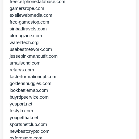
freecellphonedatabase.com
gamersrope.com
exellewebmedia.com
free-gamestop.com
sinbadtravels.com
ukmagzine.com
wareztech.org
usabestnetwork.com
jessepinkmanoutfit.com
umailsend.com
retarys.com
fasterformationcpf.com
goldensnuggles.com
lookbattlemap.com
buyrdpservice.com
yesport.net
tostylo.com
yougetthat.net
sportsnetclub.com
newbestcrypto.com
oxfordsave.com