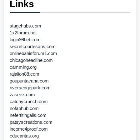
Links
stagehubs.com
1x2forum.net
login99bet.com
secretcourtesans.com
onlinebahisforum1.com
chicagoheadline.com
camming.org
rajalion88.com
goupuntacana.com
riversedgepark.com
zaseez.com
catchycrunch.com
nofaphub.com
nefertitingalls.com
patsyscreations.com
income4proof.com
educaritas.org