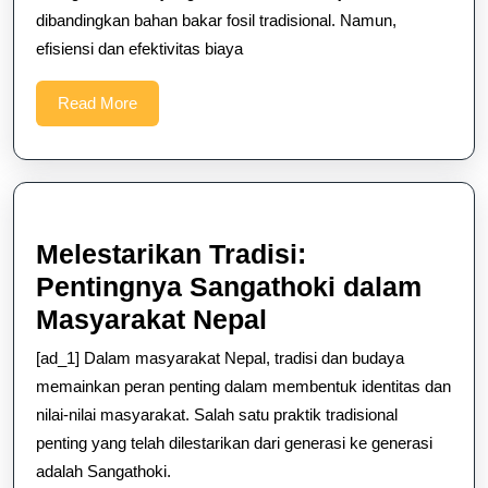
dibandingkan bahan bakar fosil tradisional. Namun,
dalam
efisiensi dan efektivitas biaya
Teknologi
Tenaga
Read
Read More
Surya
More
Melestarikan Tradisi:
Pentingnya Sangathoki dalam
Melestarikan
Masyarakat Nepal
Tradisi:
[ad_1] Dalam masyarakat Nepal, tradisi dan budaya
Pentingnya
memainkan peran penting dalam membentuk identitas dan
Sangathoki
nilai-nilai masyarakat. Salah satu praktik tradisional
penting yang telah dilestarikan dari generasi ke generasi
dalam
adalah Sangathoki.
Masyarakat