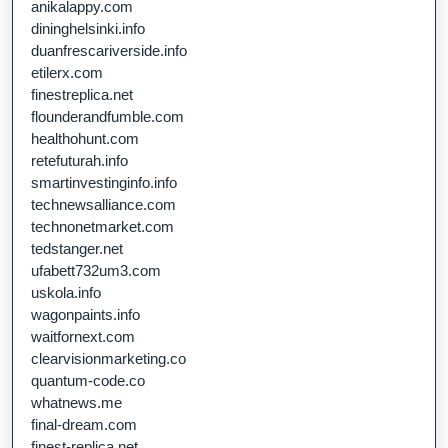
anikalappy.com
dininghelsinki.info
duanfrescariverside.info
etilerx.com
finestreplica.net
flounderandfumble.com
healthohunt.com
retefuturah.info
smartinvestinginfo.info
technewsalliance.com
technonetmarket.com
tedstanger.net
ufabett732um3.com
uskola.info
wagonpaints.info
waitfornext.com
clearvisionmarketing.co
quantum-code.co
whatnews.me
final-dream.com
finest-replica.net