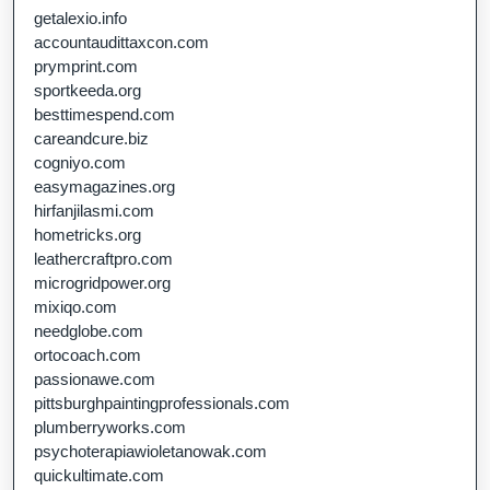
getalexio.info
accountaudittaxcon.com
prymprint.com
sportkeeda.org
besttimespend.com
careandcure.biz
cogniyo.com
easymagazines.org
hirfanjilasmi.com
hometricks.org
leathercraftpro.com
microgridpower.org
mixiqo.com
needglobe.com
ortocoach.com
passionawe.com
pittsburghpaintingprofessionals.com
plumberryworks.com
psychoterapiawioletanowak.com
quickultimate.com