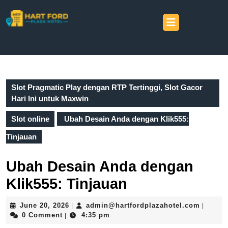
Skip
to
Open
content
Button
Skip
to
Search
content
for:
Slot Pragmatic Play dengan RTP Tertinggi, Slot Gacor
Hari Ini untuk Maxwin
Slot online
Ubah Desain Anda dengan Klik555:
Tinjauan
Ubah Desain Anda dengan
Klik555: Tinjauan
June
admin@
June 20, 2026
admin@hartfordplazahotel.com
|
|
20,
0 Comment
4:35 pm
|
2026