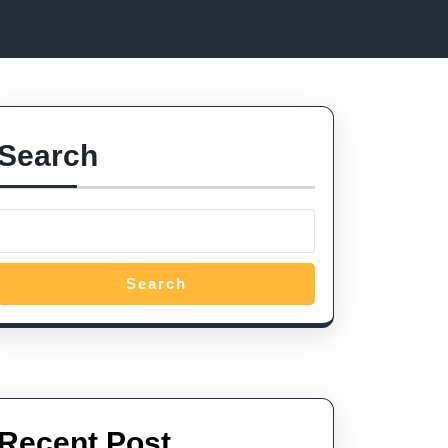
Search
for:
Search
Search
Recent Post