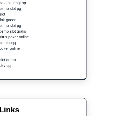
data hk lengkap
demo slot pg
slot
link gacor
:
demo slot pg
demo slot gratis
rm
situs poker online
dominoqq
inisikan
poker online
slot demo
nan
pkv qq
Links