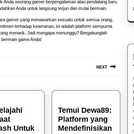
ik Anda seorang gamer berpengalaman atau pendatang baru
udahkan Anda untuk langsung terjun dan mulai bermain.
para gamer yang menawarkan sesuatu untuk semua orang.
komitmen terhadap keamanan, ini adalah platform sempurna
me yang menarik. Jadi mengapa menunggu? Bergabunglah
an bermain game Anda!
NEXT
Next
post:
elajahi
Temui Dewa89:
aat
Platform yang
ash Untuk
Mendefinisikan