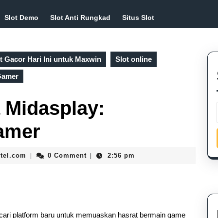
Slot Demo
Slot Anti Rungkad
Situs Slot
t Gacor Hari Ini untuk Maxwin
Slot online
 Gamer
 Midasplay:
amer
admin@hartfordplazahotel.com
tel.com
0 Comment
2:56 pm
|
|
ri platform baru untuk memuaskan hasrat bermain game