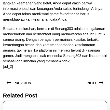
langkah keamanan yang ketat, Anda dapat yakin bahwa
informasi pribadi dan keuangan Anda selalu terlindungi. Artinya,
Anda dapat fokus menikmati game favorit tanpa harus
mengkhawatirkan keamanan data Anda.
Secara keseluruhan, bermain di Senang303 adalah pengalaman
mendebarkan dan bermanfaat yang menawarkan sesuatu untuk
semua orang. Dengan beragam permainan, kualitas terbaik,
kemenangan besar, dan komitmen terhadap keselamatan
pemain, tak heran jika platform ini menjadi favorit di kalangan
gamer. Jadi mengapa tidak mencoba Senang303 dan lihat sendiri
sensasi dan imbalan yang menanti Anda?
[ad_2]
Post
PREVIOUS
NEXT
navigation
Related Post
Previous
Next
post:
post: