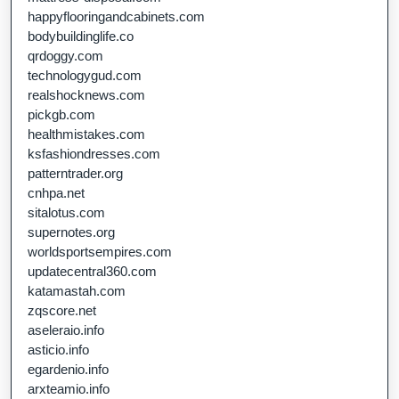
happyflooringandcabinets.com
bodybuildinglife.co
qrdoggy.com
technologygud.com
realshocknews.com
pickgb.com
healthmistakes.com
ksfashiondresses.com
patterntrader.org
cnhpa.net
sitalotus.com
supernotes.org
worldsportsempires.com
updatecentral360.com
katamastah.com
zqscore.net
aseleraio.info
asticio.info
egardenio.info
arxteamio.info