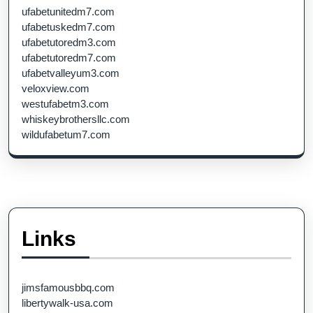
ufabetunitedm7.com
ufabetuskedm7.com
ufabetutoredm3.com
ufabetutoredm7.com
ufabetvalleyum3.com
veloxview.com
westufabetm3.com
whiskeybrothersllc.com
wildufabetum7.com
Links
jimsfamousbbq.com
libertywalk-usa.com