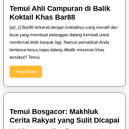
Temui Ahli Campuran di Balik
Temui
Koktail Khas Bar88
Ahli
[ad_1] Bar88 terkenal dengan koktailnya yang inovatif dan
Campuran
lezat yang membuat pelanggan datang kembali untuk
di
menikmati lebih banyak lagi. Namun pernahkah Anda
bertanya-tanya siapa dalang dibalik minuman khas
Balik
tersebut? Temui
Koktail
Khas
Read
Read More
Bar88
More
Temui Bosgacor: Makhluk
Te
Cerita Rakyat yang Sulit Dicapai
Bo