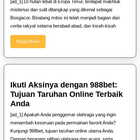
[ad_1] Di hutan lebat di Eropa Timur, terdapat makhluk
Ma
misterius dan sulit ditangkap yang dikenal sebagai
Ce
Bosgacor. Binatang mitos ini telah menjadi bagian dari
cerita rakyat selama berabad-abad, dan kisah-kisah
Ra
ya
Read
Read More
Sul
More
Di
Ikuti Aksinya dengan 988bet:
Tujuan Taruhan Online Terbaik
Ikuti
Anda
Aksinya
[ad_1] Apakah Anda penggemar olahraga yang ingin
dengan
menambah keseruan pada permainan favorit Anda?
988bet:
Kunjungi 988bet, tujuan taruhan online utama Anda.
Dengan beragam pilihan olahraga dan acara, serta