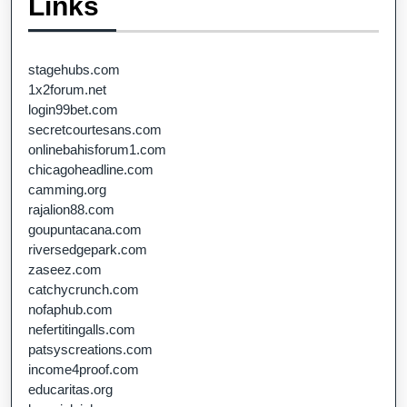
Links
stagehubs.com
1x2forum.net
login99bet.com
secretcourtesans.com
onlinebahisforum1.com
chicagoheadline.com
camming.org
rajalion88.com
goupuntacana.com
riversedgepark.com
zaseez.com
catchycrunch.com
nofaphub.com
nefertitingalls.com
patsyscreations.com
income4proof.com
educaritas.org