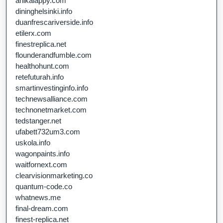
anikalappy.com
dininghelsinki.info
duanfrescariverside.info
etilerx.com
finestreplica.net
flounderandfumble.com
healthohunt.com
retefuturah.info
smartinvestinginfo.info
technewsalliance.com
technonetmarket.com
tedstanger.net
ufabett732um3.com
uskola.info
wagonpaints.info
waitfornext.com
clearvisionmarketing.co
quantum-code.co
whatnews.me
final-dream.com
finest-replica.net