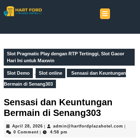
Skip
to
Open
content
Button
Skip
to
Search
content
for:
Slot Pragmatic Play dengan RTP Tertinggi, Slot Gacor
Hari Ini untuk Maxwin
Slot Demo
,
Slot online
Sensasi dan Keuntungan
Bermain di Senang303
Sensasi dan Keuntungan
Bermain di Senang303
April
admin@
April 28, 2026
admin@hartfordplazahotel.com
|
|
28,
0 Comment
4:58 pm
|
2026