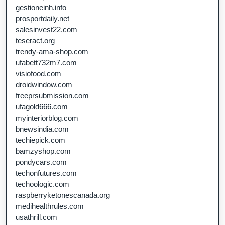
gestioneinh.info
prosportdaily.net
salesinvest22.com
teseract.org
trendy-ama-shop.com
ufabett732m7.com
visiofood.com
droidwindow.com
freeprsubmission.com
ufagold666.com
myinteriorblog.com
bnewsindia.com
techiepick.com
bamzyshop.com
pondycars.com
techonfutures.com
techoologic.com
raspberryketonescanada.org
medihealthrules.com
usathrill.com