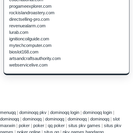
progameexplorer.com
rockislandroastery.com
directselling-pro.com
revenuealarm.com
lurab.com
ignitioncoilguide.com
mytechcomputer.com
bioslot168.com
artsandcraftsauthority.com
webservicelive.com
menuqq
|
dominoqq pkv
|
dominoqq login
|
dominoqq login
|
dominoqq
|
dominoqq
|
dominoqq
|
dominoqq
|
dominoqq
|
slot
maxwin
|
poker
|
poker
|
qq poker
|
situs pkv games
|
situs pkv
games
|
poker online
|
situs qq
|
pkv games bandarqq