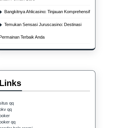
Bangkitnya Ahlicasino: Tinjauan Komprehensif
Temukan Sensasi Juruscasino: Destinasi
Permainan Terbaik Anda
Links
situs qq
pkv qq
poker
poker qq