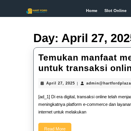
Skip
to
Home
Slot Online
content
Skip
to
Day:
April 27, 202
content
Temukan manfaat m
untuk transaksi onli
April
April 27, 2025
admin@hartfordplaza
|
27,
2025
[ad_1] Di era digital, transaksi online telah m
meningkatnya platform e-commerce dan layanan
internet untuk melakukan
Read
Read More