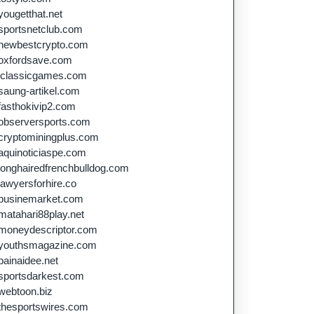
yougetthat.net
sportsnetclub.com
newbestcrypto.com
oxfordsave.com
iclassicgames.com
saung-artikel.com
fasthokivip2.com
observersports.com
cryptominingplus.com
aquinoticiaspe.com
longhairedfrenchbulldog.com
lawyersforhire.co
businemarket.com
matahari88play.net
moneydescriptor.com
youthsmagazine.com
painaidee.net
sportsdarkest.com
webtoon.biz
thesportswires.com