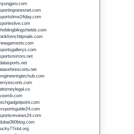
hyungpro.com
sportingnewsnet.com
sportstime24day.com
sporteslive.com
theblingblingshields.com
pinkfrenchtipnails.com
newgamestv.com
sportsgallerys.com
sportsmirrors.net
datasports.net
atasehirescortu.net
engineeringtechub.com
jerryescorts.com
attorneylegal.co
voomb.com
techgadgetpoint.com
tvsportsguide24.com
sportsreviews24.com
dubai360blog.com
lucky77slot.org