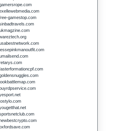
gamersrope.com
exellewebmedia.com
free-gamestop.com
sinbadtravels.com
ukmagzine.com
wareztech.org
usabestnetwork.com
jessepinkmanoutfit.com
umailsend.com
retarys.com
fasterformationcpf.com
goldensnuggles.com
lookbattlemap.com
buyrdpservice.com
yesport.net
tostylo.com
yougetthat.net
sportsnetclub.com
newbestcrypto.com
oxfordsave.com