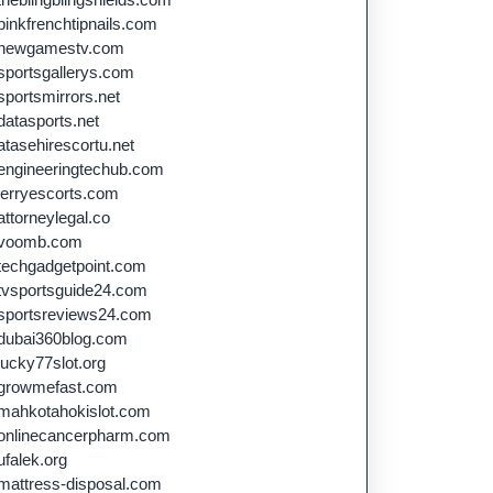
pinkfrenchtipnails.com
newgamestv.com
sportsgallerys.com
sportsmirrors.net
datasports.net
atasehirescortu.net
engineeringtechub.com
jerryescorts.com
attorneylegal.co
voomb.com
techgadgetpoint.com
tvsportsguide24.com
sportsreviews24.com
dubai360blog.com
lucky77slot.org
growmefast.com
mahkotahokislot.com
onlinecancerpharm.com
ufalek.org
mattress-disposal.com