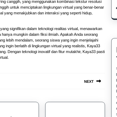
dering canggih, yang menggunakan kombinasi tekstur resolusi
anggih untuk menciptakan lingkungan virtual yang benar-benar
al yang menakjubkan dan interaksi yang seperti hidup,
ng signifikan dalam teknologi realitas virtual, menawarkan
 hanya mungkin dalam fiksi ilmiah. Apakah Anda seorang
 lebih mendalam, seorang siswa yang ingin menjelajahi
 ingin berlatih di lingkungan virtual yang realistis, Kaya33
g. Dengan teknologi inovatif dan fitur mutakhir, Kaya33 pasti
rtual.
NEXT
Next
post: