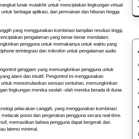
rangkat lunak mutakhir untuk menciptakan lingkungan virtual
untuk berbagai aplikasi, dari permainan dan hiburan hingga
canggih yang menggunakan kombinasi tampilan resolusi tinggi,
 menciptakan pengalaman yang benar-benar mendalam.
ungkinkan pengguna untuk memakainya untuk waktu yang
dphone terintegrasi dan mikrofon untuk pengalaman audio
pengontrol genggam yang memungkinkan pengguna untuk
yang alami dan intuitif. Pengontrol ini menggunakan
ic untuk mensimulasikan sensasi sentuhan, memungkinkan
gan lingkungan mereka seolah -olah mereka berada di dunia
teknologi pelacakan canggih, yang menggunakan kombinasi
 melacak posisi dan pergerakan pengguna secara real-time.
nsif, memastikan bahwa pengguna dapat bergerak dan
tau latensi minimal.