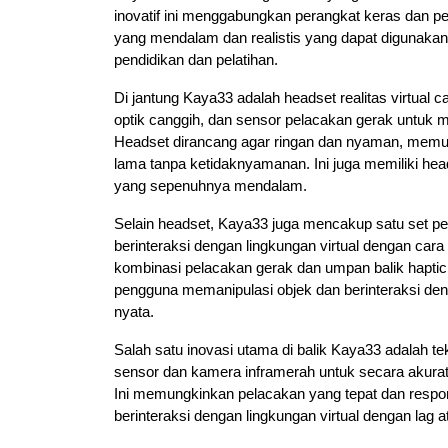
inovatif ini menggabungkan perangkat keras dan pe
yang mendalam dan realistis yang dapat digunakan 
pendidikan dan pelatihan.
Di jantung Kaya33 adalah headset realitas virtual 
optik canggih, dan sensor pelacakan gerak untuk
Headset dirancang agar ringan dan nyaman, mem
lama tanpa ketidaknyamanan. Ini juga memiliki hea
yang sepenuhnya mendalam.
Selain headset, Kaya33 juga mencakup satu set 
berinteraksi dengan lingkungan virtual dengan cara 
kombinasi pelacakan gerak dan umpan balik hapt
pengguna memanipulasi objek dan berinteraksi den
nyata.
Salah satu inovasi utama di balik Kaya33 adalah 
sensor dan kamera inframerah untuk secara akurat
Ini memungkinkan pelacakan yang tepat dan respo
berinteraksi dengan lingkungan virtual dengan lag a