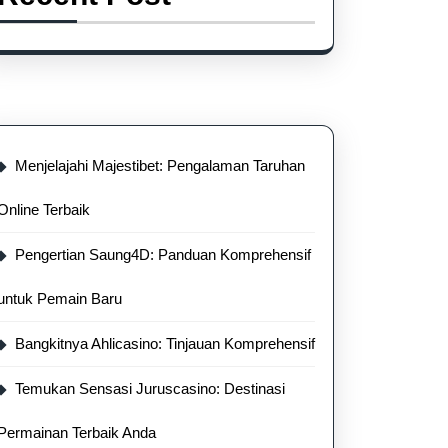
Menjelajahi Majestibet: Pengalaman Taruhan
Online Terbaik
Pengertian Saung4D: Panduan Komprehensif
untuk Pemain Baru
Bangkitnya Ahlicasino: Tinjauan Komprehensif
Temukan Sensasi Juruscasino: Destinasi
Permainan Terbaik Anda