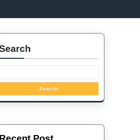
Search
for:
Search
Search
Recent Post