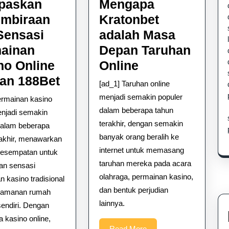
paskan
Mengapa
mbiraan
Kratonbet
Sensasi
adalah Masa
ainan
Depan Taruhan
Mengapa
no Online
Online
Melepaskan
Kratonbet
an 188Bet
[ad_1] Taruhan online
Kegembiraan
adalah
menjadi semakin populer
ermainan kasino
dan
Masa
dalam beberapa tahun
enjadi semakin
Sensasi
terakhir, dengan semakin
Depan
dalam beberapa
banyak orang beralih ke
rakhir, menawarkan
Permainan
Taruhan
internet untuk memasang
kesempatan untuk
Kasino
Online
taruhan mereka pada acara
an sensasi
Online
olahraga, permainan kasino,
n kasino tradisional
dengan
dan bentuk perjudian
nyamanan rumah
188Bet
lainnya.
endiri. Dengan
 kasino online,
Read
Read More