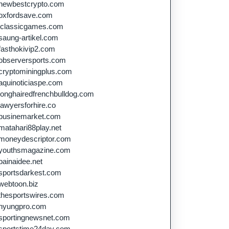
newbestcrypto.com
oxfordsave.com
iclassicgames.com
saung-artikel.com
fasthokivip2.com
observersports.com
cryptominingplus.com
aquinoticiaspe.com
longhairedfrenchbulldog.com
lawyersforhire.co
businemarket.com
matahari88play.net
moneydescriptor.com
youthsmagazine.com
painaidee.net
sportsdarkest.com
webtoon.biz
thesportswires.com
hyungpro.com
sportingnewsnet.com
sportstime24day.com