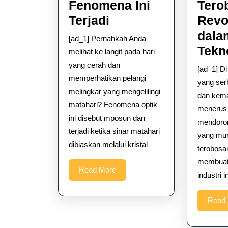
Fenomena Ini
Tero
Ilmu
Terjadi
Revo
Dibalik
dala
[ad_1] Pernahkah Anda
Mposun:
Tekn
melihat ke langit pada hari
Bagaimana
yang cerah dan
[ad_1] Di
memperhatikan pelangi
Fenomena
yang ser
melingkar yang mengelilingi
Ini
dan kema
matahari? Fenomena optik
Terjadi
menerus 
ini disebut mposun dan
mendoron
terjadi ketika sinar matahari
yang mun
dibiaskan melalui kristal
terobosa
membuat
Read
Read More
industri 
More
Read