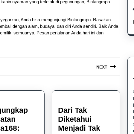
kabin nyaman yang terletak di pegunungan, Bintangmpo
enyegarkan, Anda bisa mengunjungi Bintangmpo. Rasakan
mbali dengan alam, budaya, dan diri Anda sendiri. Baik Anda
miliki semuanya. Pesan perjalanan Anda hari ini dan
NEXT
Next
post:
gungkap
Dari Tak
atan
Diketahui
a168:
Menjadi Tak