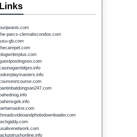
Links
punjwanis.com
the-parcs-clematiscondos.com
jusu-gb.com
thecarepet.com
blogwriterplus.com
guestpostingseo.com
casinogambitpro.info
pokerplaymasters.info
courseoncourse.com
bantinbatdongsan247.com
bahednog.info
bahenxgek.info
pertamaskre.com
threadsvideoandphotodownloader.com
techgiddy.com
usalivenetwork.com
jackpotrushonline.info