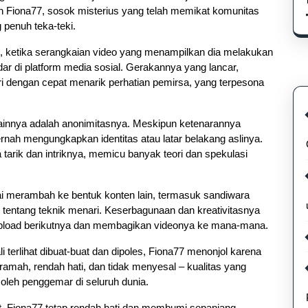
ah Fiona77, sosok misterius yang telah memikat komunitas
 penuh teka-teki.
9, ketika serangkaian video yang menampilkan dia melakukan
redar di platform media sosial. Gerakannya yang lancar,
ri dengan cepat menarik perhatian pemirsa, yang terpesona
ainnya adalah anonimitasnya. Meskipun ketenarannya
 pernah mengungkapkan identitas atau latar belakang aslinya.
arik dan intriknya, memicu banyak teori dan spekulasi
ai merambah ke bentuk konten lain, termasuk sandiwara
al tentang teknik menari. Keserbagunaan dan kreativitasnya
upload berikutnya dan membagikan videonya ke mana-mana.
li terlihat dibuat-buat dan dipoles, Fiona77 menonjol karena
ramah, rendah hati, dan tidak menyesal – kualitas yang
oleh penggemar di seluruh dunia.
t, Fiona77 tetap rendah hati dan membumi sepanjang