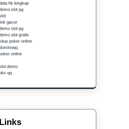
data hk lengkap
demo slot pg
slot
link gacor
demo slot pg
demo slot gratis
situs poker online
dominoqq
poker online
slot demo
pkv qq
Links