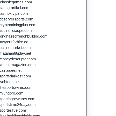
iclassicgames.com
saung-artikel.com
fasthokivip2.com
observersports.com
cryptominingplus.com
aquinoticiaspe.com
longhairedfrenchbulldog.com
lawyersforhire.co
businemarket.com
matahari88play.net
moneydescriptor.com
youthsmagazine.com
painaidee.net
sportsdarkest.com
webtoon.biz
thesportswires.com
hyungpro.com
sportingnewsnet.com
sportstime24day.com
sporteslive.com
theblingblingshields.com