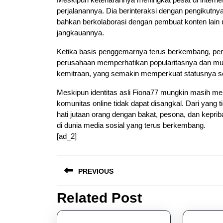
perjalanannya. Dia berinteraksi dengan pengikutny
bahkan berkolaborasi dengan pembuat konten lai
jangkauannya.
Ketika basis penggemarnya terus berkembang, pen
perusahaan memperhatikan popularitasnya dan mul
kemitraan, yang semakin memperkuat statusnya seba
Meskipun identitas asli Fiona77 mungkin masih men
komunitas online tidak dapat disangkal. Dari yang ti
hati jutaan orang dengan bakat, pesona, dan kepri
di dunia media sosial yang terus berkembang.
[ad_2]
Post
PREVIOUS
navigation
Related Post
Previous
post: