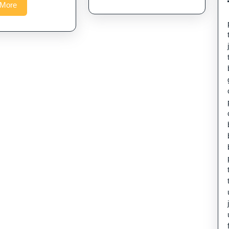
Read
 More
More