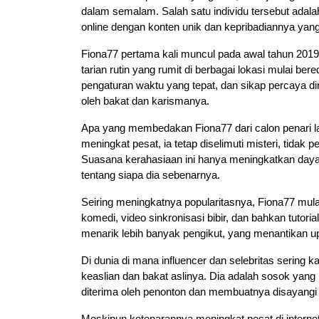
dalam semalam. Salah satu individu tersebut adal
online dengan konten unik dan kepribadiannya yang
Fiona77 pertama kali muncul pada awal tahun 201
tarian rutin yang rumit di berbagai lokasi mulai be
pengaturan waktu yang tepat, dan sikap percaya di
oleh bakat dan karismanya.
Apa yang membedakan Fiona77 dari calon penari l
meningkat pesat, ia tetap diselimuti misteri, tidak
Suasana kerahasiaan ini hanya meningkatkan daya t
tentang siapa dia sebenarnya.
Seiring meningkatnya popularitasnya, Fiona77 mul
komedi, video sinkronisasi bibir, dan bahkan tutori
menarik lebih banyak pengikut, yang menantikan 
Di dunia di mana influencer dan selebritas sering ka
keaslian dan bakat aslinya. Dia adalah sosok yang 
diterima oleh penonton dan membuatnya disayangi 
Meskipun ketenarannya meningkat pesat di interne