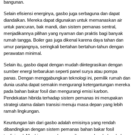
bangunan.
Selain efisiensi energinya, gasbo juga serbaguna dan dapat
diandalkan. Mereka dapat digunakan untuk memanaskan air
untuk pancuran, bak mandi, dan sistem pemanas sentral,
menjadikannya pilihan yang nyaman dan praktis bagi banyak
rumah tangga. Boiler gas juga dikenal karena daya tahan dan
umur panjangnya, seringkali bertahan bertahun-tahun dengan
perawatan minimal.
Selain itu, gasbo dapat dengan mudah diintegrasikan dengan
sumber energi terbarukan seperti panel surya atau pompa
panas. Dengan menggabungkan teknologi ini, pemilik rumah dan
dunia usaha dapat semakin mengurangi ketergantungan mereka
pada bahan bakar fosil dan mengurangi emisi karbon.
Pendekatan hibrida terhadap sistem pemanas ini merupakan
strategi utama dalam transisi menuju masa depan yang lebih
ramah lingkungan.
Keuntungan lain dari gasbo adalah emisinya yang rendah
dibandingkan dengan sistem pemanas bahan bakar fosil