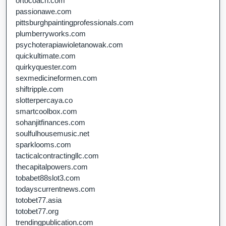
ortocoach.com
passionawe.com
pittsburghpaintingprofessionals.com
plumberryworks.com
psychoterapiawioletanowak.com
quickultimate.com
quirkyquester.com
sexmedicineformen.com
shiftripple.com
slotterpercaya.co
smartcoolbox.com
sohanjitfinances.com
soulfulhousemusic.net
sparklooms.com
tacticalcontractingllc.com
thecapitalpowers.com
tobabet88slot3.com
todayscurrentnews.com
totobet77.asia
totobet77.org
trendingpublication.com