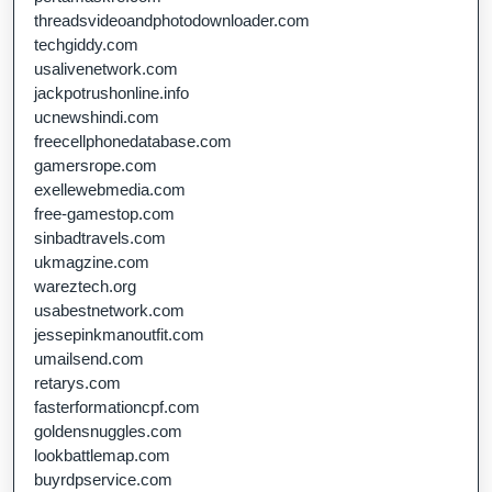
threadsvideoandphotodownloader.com
techgiddy.com
usalivenetwork.com
jackpotrushonline.info
ucnewshindi.com
freecellphonedatabase.com
gamersrope.com
exellewebmedia.com
free-gamestop.com
sinbadtravels.com
ukmagzine.com
wareztech.org
usabestnetwork.com
jessepinkmanoutfit.com
umailsend.com
retarys.com
fasterformationcpf.com
goldensnuggles.com
lookbattlemap.com
buyrdpservice.com