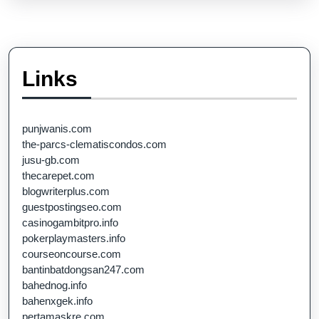
Links
punjwanis.com
the-parcs-clematiscondos.com
jusu-gb.com
thecarepet.com
blogwriterplus.com
guestpostingseo.com
casinogambitpro.info
pokerplaymasters.info
courseoncourse.com
bantinbatdongsan247.com
bahednog.info
bahenxgek.info
pertamaskre.com