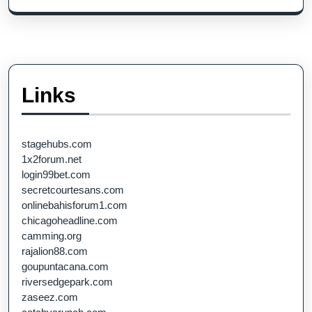
Links
stagehubs.com
1x2forum.net
login99bet.com
secretcourtesans.com
onlinebahisforum1.com
chicagoheadline.com
camming.org
rajalion88.com
goupuntacana.com
riversedgepark.com
zaseez.com