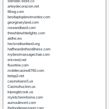
steroids-store.co
arteydecoracion.net
fithog.com
bestlaptopbestmonitor.com
georginaryland.com
roseandbasil.com
thewhitewhitelights.com
atdhe.ws
heckrodtwetland.org
halfheardinthestillness.com
mybestmassagechair.com
ericreed.net
fluxetine.com
mobilecasino8760.com
betqq3.net
casinoloans5.us
CasinoAuction.us
kipooglecouk.us
mykitchennhome.com
aumoulinvert.com
thefoodiepassport.com