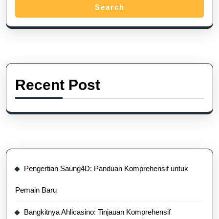
Search
Recent Post
Pengertian Saung4D: Panduan Komprehensif untuk
Pemain Baru
Bangkitnya Ahlicasino: Tinjauan Komprehensif