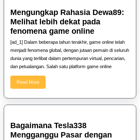
Mengungkap Rahasia Dewa89:
Melihat lebih dekat pada
Mengungka
fenomena game online
Rahasia
[ad_1] Dalam beberapa tahun terakhir, game online telah
Dewa89:
menjadi fenomena global, dengan jutaan pemain di seluruh
Melihat
dunia yang terlibat dalam pertempuran virtual, pencarian,
dan petualangan. Salah satu platform game online
lebih
dekat
Read
Read More
pada
More
fenomena
game
online
Bagaimana Tesla338
Mengganggu Pasar dengan