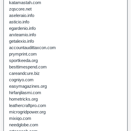
katamastah.com
zqscore.net
aseleraio.info
asticio.info
egardenio.info
arxteamio.info
getalexio.info
accountaudittaxcon.com
prymprint.com
sportkeeda.org
besttimespend.com
careandcure.biz
cogniyo.com
easymagazines.org
hirfanjilasmi.com
hometricks.org
leathercraftpro.com
microgridpower.org
mixiqo.com
needglobe.com