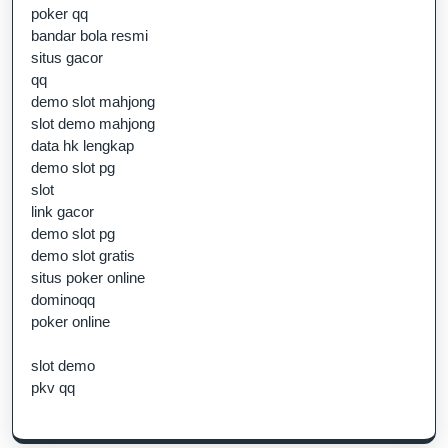
poker qq
bandar bola resmi
situs gacor
qq
demo slot mahjong
slot demo mahjong
data hk lengkap
demo slot pg
slot
link gacor
demo slot pg
demo slot gratis
situs poker online
dominoqq
poker online
slot demo
pkv qq