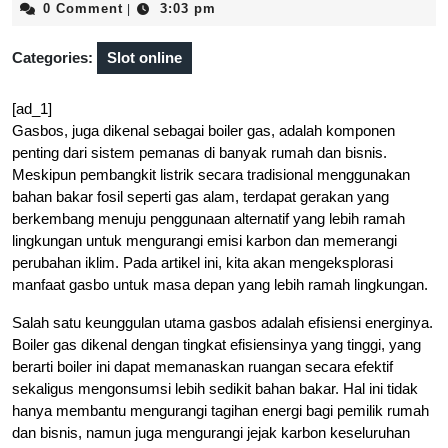
27,
0 Comment
3:03 pm
|
2026
Categories:
Slot online
[ad_1]
Gasbos, juga dikenal sebagai boiler gas, adalah komponen
penting dari sistem pemanas di banyak rumah dan bisnis.
Meskipun pembangkit listrik secara tradisional menggunakan
bahan bakar fosil seperti gas alam, terdapat gerakan yang
berkembang menuju penggunaan alternatif yang lebih ramah
lingkungan untuk mengurangi emisi karbon dan memerangi
perubahan iklim. Pada artikel ini, kita akan mengeksplorasi
manfaat gasbo untuk masa depan yang lebih ramah lingkungan.
Salah satu keunggulan utama gasbos adalah efisiensi energinya.
Boiler gas dikenal dengan tingkat efisiensinya yang tinggi, yang
berarti boiler ini dapat memanaskan ruangan secara efektif
sekaligus mengonsumsi lebih sedikit bahan bakar. Hal ini tidak
hanya membantu mengurangi tagihan energi bagi pemilik rumah
dan bisnis, namun juga mengurangi jejak karbon keseluruhan