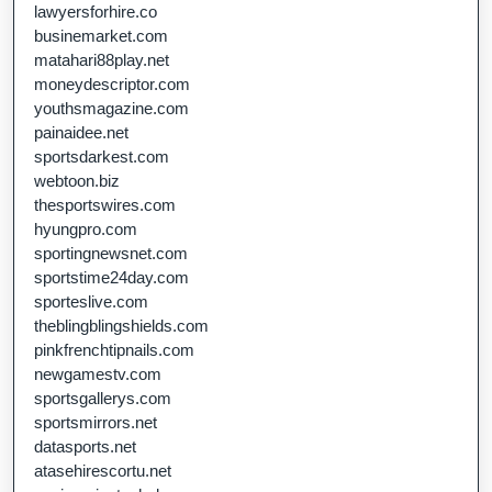
lawyersforhire.co
businemarket.com
matahari88play.net
moneydescriptor.com
youthsmagazine.com
painaidee.net
sportsdarkest.com
webtoon.biz
thesportswires.com
hyungpro.com
sportingnewsnet.com
sportstime24day.com
sporteslive.com
theblingblingshields.com
pinkfrenchtipnails.com
newgamestv.com
sportsgallerys.com
sportsmirrors.net
datasports.net
atasehirescortu.net