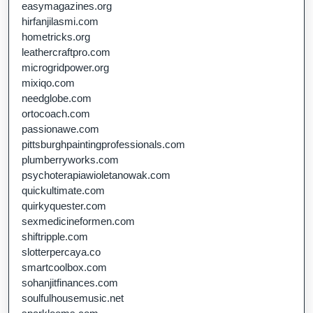
easymagazines.org
hirfanjilasmi.com
hometricks.org
leathercraftpro.com
microgridpower.org
mixiqo.com
needglobe.com
ortocoach.com
passionawe.com
pittsburghpaintingprofessionals.com
plumberryworks.com
psychoterapiawioletanowak.com
quickultimate.com
quirkyquester.com
sexmedicineformen.com
shiftripple.com
slotterpercaya.co
smartcoolbox.com
sohanjitfinances.com
soulfulhousemusic.net