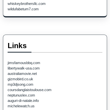
whiskeybrothersllc.com
wildufabetum7.com
Links
jimsfamousbbq.com
libertywalk-usa.com
australiamovie.net
gizmobird.co.uk
mp3djsong.com
coursdanglaistoulouse.com
neptunuslex.com
auguri-di-natale.info
michelewatch.us