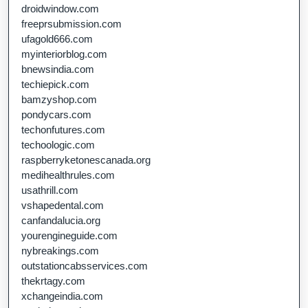
droidwindow.com
freeprsubmission.com
ufagold666.com
myinteriorblog.com
bnewsindia.com
techiepick.com
bamzyshop.com
pondycars.com
techonfutures.com
techoologic.com
raspberryketonescanada.org
medihealthrules.com
usathrill.com
vshapedental.com
canfandalucia.org
yourengineguide.com
nybreakings.com
outstationcabsservices.com
thekrtagy.com
xchangeindia.com