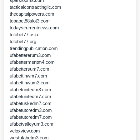
sparklooms.com
tacticalcontractingllc.com
thecapitalpowers.com
tobabet88slot3.com
todayscurrentnews.com
totobet77.asia
totobet77.org
trendingpublication.com
ufabettererum3.com
ufabettermentm4.com
ufabettersum7.com
ufabettinwm7.com
ufabettinwum3.com
ufabetunitedm3.com
ufabetunitedm7.com
ufabetuskedm7.com
ufabetutoredm3.com
ufabetutoredm7.com
ufabetvalleyum3.com
veloxview.com
westufabetm3.com