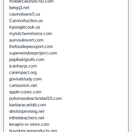
mobilecasino8760.com
betqq3.net
casinoloans5.us
CasinoAuction.us
kipooglecouk.us
mykitchennhome.com
aumoulinvert.com
thefoodiepassport.com
superwindowproject.com
papibakigrafo.com
icanhazjs.com
canimpact.org
goviralstudy.com
cartourism.net
apple-cores.com
pulserasdeactividad10.com
barbaracarlotti.com
desktopmining.net
inthebleachers.net
lexapro-rx-store.com
buyskincareproducts.org