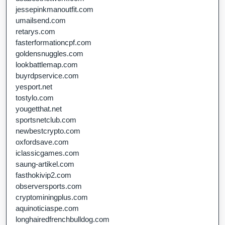
jessepinkmanoutfit.com
umailsend.com
retarys.com
fasterformationcpf.com
goldensnuggles.com
lookbattlemap.com
buyrdpservice.com
yesport.net
tostylo.com
yougetthat.net
sportsnetclub.com
newbestcrypto.com
oxfordsave.com
iclassicgames.com
saung-artikel.com
fasthokivip2.com
observersports.com
cryptominingplus.com
aquinoticiaspe.com
longhairedfrenchbulldog.com