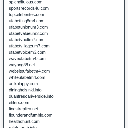
splendifulous.com
sportsrecords4u.com
topceleberites.com
ufabetting8m4.com
ufabetunionum3.com
ufabetvalueum3.com
ufabetvaultm7.com
ufabetvillageum7.com
ufabetvoicem3.com
waveufabetm4.com
wayang88.net
websiteufabetm4.com
whiteufabetm4.com
anikalappy.com
dininghelsinki.info
duanfrescariverside.info
etilerx.com
finestreplica.net
flounderandfumble.com
healthohunt.com
retefuturah.info