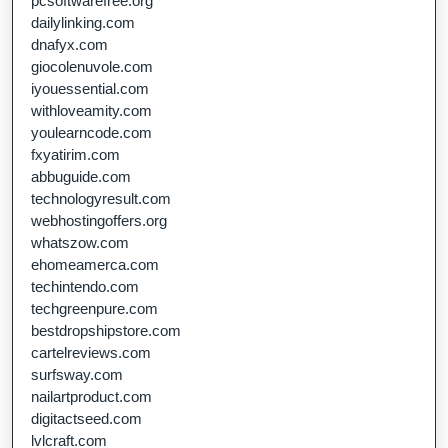
pcsoftwarefree.org
dailylinking.com
dnafyx.com
giocolenuvole.com
iyouessential.com
withloveamity.com
youlearncode.com
fxyatirim.com
abbuguide.com
technologyresult.com
webhostingoffers.org
whatszow.com
ehomeamerca.com
techintendo.com
techgreenpure.com
bestdropshipstore.com
cartelreviews.com
surfsway.com
nailartproduct.com
digitactseed.com
lvlcraft.com