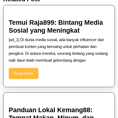
post:
post:
Temui Raja899: Bintang Media
Temui
Sosial yang Meningkat
Raja899:
[ad_1] Di dunia media sosial, ada banyak influencer dan
Bintang
pembuat konten yang bersaing untuk perhatian dan
Media
pengikut. Di antara mereka, seorang bintang yang sedang
naik daun telah membuat gelombang dengan
Sosial
yang
Read
Read More
Meningkat
More
Panduan Lokal Kemang88:
Tempat Makan, Minum, dan