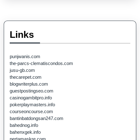
Links
punjwanis.com
the-parcs-clematiscondos.com
jusu-gb.com
thecarepet.com
blogwriterplus.com
guestpostingseo.com
casinogambitpro.info
pokerplaymasters.info
courseoncourse.com
bantinbatdongsan247.com
bahednog.info
bahenxgek.info
pertamaskre.com