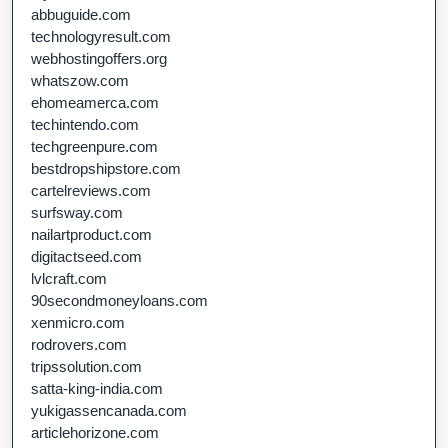
abbuguide.com
technologyresult.com
webhostingoffers.org
whatszow.com
ehomeamerca.com
techintendo.com
techgreenpure.com
bestdropshipstore.com
cartelreviews.com
surfsway.com
nailartproduct.com
digitactseed.com
lvlcraft.com
90secondmoneyloans.com
xenmicro.com
rodrovers.com
tripssolution.com
satta-king-india.com
yukigassencanada.com
articlehorizone.com