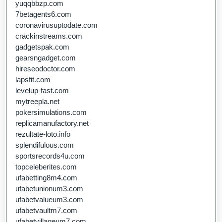
yuqqbbzp.com
7betagents6.com
coronavirusuptodate.com
crackinstreams.com
gadgetspak.com
gearsngadget.com
hireseodoctor.com
lapsfit.com
levelup-fast.com
mytreepla.net
pokersimulations.com
replicamanufactory.net
rezultate-loto.info
splendifulous.com
sportsrecords4u.com
topceleberites.com
ufabetting8m4.com
ufabetunionum3.com
ufabetvalueum3.com
ufabetvaultm7.com
ufabetvillageum7.com