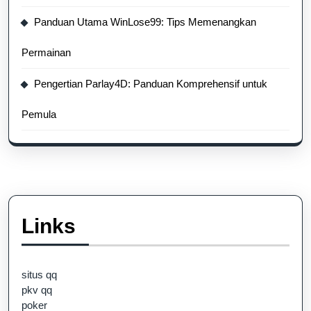
Panduan Utama WinLose99: Tips Memenangkan
Permainan
Pengertian Parlay4D: Panduan Komprehensif untuk
Pemula
Links
situs qq
pkv qq
poker