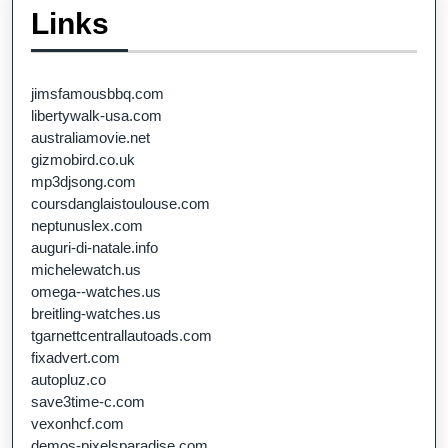
Links
jimsfamousbbq.com
libertywalk-usa.com
australiamovie.net
gizmobird.co.uk
mp3djsong.com
coursdanglaistoulouse.com
neptunuslex.com
auguri-di-natale.info
michelewatch.us
omega--watches.us
breitling-watches.us
tgarnettcentrallautoads.com
fixadvert.com
autopluz.co
save3time-c.com
vexonhcf.com
demos-pixelsparadise.com