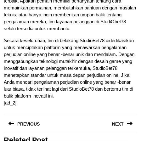
terbaik. Apakah pemain memiliki pertanyaan tentang cara
memainkan permainan, membutuhkan bantuan dengan masalah
teknis, atau hanya ingin memberikan umpan balik tentang
pengalaman mereka, tim layanan pelanggan di StudiObet78
selalu tersedia untuk membantu.
Secara keseluruhan, tim di belakang StudioBet78 didedikasikan
untuk menciptakan platform yang menawarkan pengalaman
perjudian online yang benar -benar unik dan mendalam. Dengan
menggabungkan teknologi mutakhir dengan desain game yang
inovatif dan layanan pelanggan terkemuka, StudioBet78
menetapkan standar untuk masa depan perjudian online. Jika
Anda mencari pengalaman perjudian online yang benar -benar
luar biasa, tidak terlihat lagi dari StudioBet78 dan bertemu tim di
balik platform inovatif ini.
[ad_2]
Post
PREVIOUS
NEXT
navigation
Related Post
Previous
Next