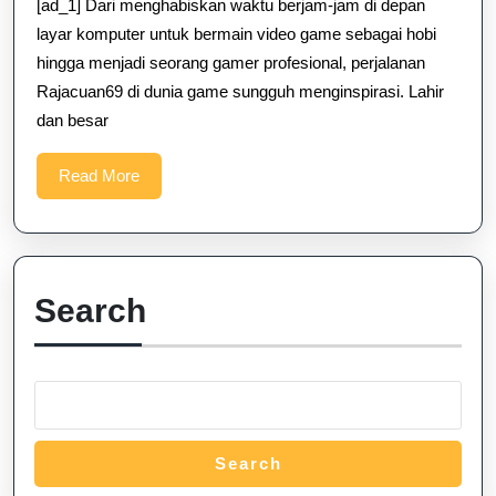
[ad_1] Dari menghabiskan waktu berjam-jam di depan
Menjadi
layar komputer untuk bermain video game sebagai hobi
Pro:
hingga menjadi seorang gamer profesional, perjalanan
Rajacuan69 di dunia game sungguh menginspirasi. Lahir
Perjalanan
dan besar
Rajacuan69
di
Read
Read More
Dunia
More
Gaming
Search
Search