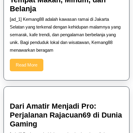
Panduan
Belanja
Lokal
[ad_1] Kemang88 adalah kawasan ramai di Jakarta
Kemang88:
Selatan yang terkenal dengan kehidupan malamnya yang
Tempat
semarak, kafe trendi, dan pengalaman berbelanja yang
unik. Bagi penduduk lokal dan wisatawan, Kemang88
Makan,
menawarkan beragam
Minum,
dan
Read
Read More
Belanja
More
Dari Amatir Menjadi Pro:
Perjalanan Rajacuan69 di Dunia
Dari
Gaming
Amatir