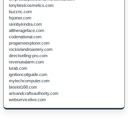
tonybestcosmetics.com
buzznc.com
fxjoiner.com
skinbykindra.com
alltherageface.com
codenational.com
progameexplorer.com
rockislandroastery.com
directselling-pro.com
revenuealarm.com
lurab.com
ignitioncoilguide.com
mytechcomputer.com
bioslot168.com
artsandcraftsauthority.com
webservicelive.com