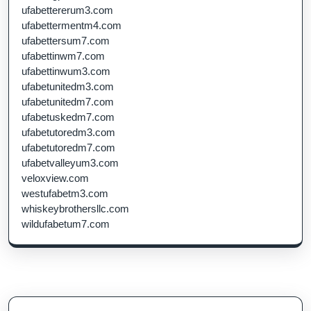
ufabettererum3.com
ufabettermentm4.com
ufabettersum7.com
ufabettinwm7.com
ufabettinwum3.com
ufabetunitedm3.com
ufabetunitedm7.com
ufabetuskedm7.com
ufabetutoredm3.com
ufabetutoredm7.com
ufabetvalleyum3.com
veloxview.com
westufabetm3.com
whiskeybrothersllc.com
wildufabetum7.com