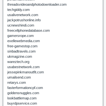
threadsvideoandphotodownloader.com
techgiddy.com
usalivenetwork.com
jackpotrushonline.info
ucnewshindi.com
freecellphonedatabase.com
gamersrope.com
exellewebmedia.com
free-gamestop.com
sinbadtravels.com
ukmagzine.com
wareztech.org
usabestnetwork.com
jessepinkmanoutfit.com
umailsend.com
retarys.com
fasterformationcpf.com
goldensnuggles.com
lookbattlemap.com
buyrdpservice.com