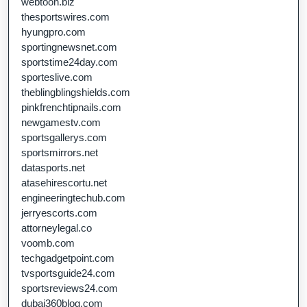
webtoon.biz
thesportswires.com
hyungpro.com
sportingnewsnet.com
sportstime24day.com
sporteslive.com
theblingblingshields.com
pinkfrenchtipnails.com
newgamestv.com
sportsgallerys.com
sportsmirrors.net
datasports.net
atasehirescortu.net
engineeringtechub.com
jerryescorts.com
attorneylegal.co
voomb.com
techgadgetpoint.com
tvsportsguide24.com
sportsreviews24.com
dubai360blog.com