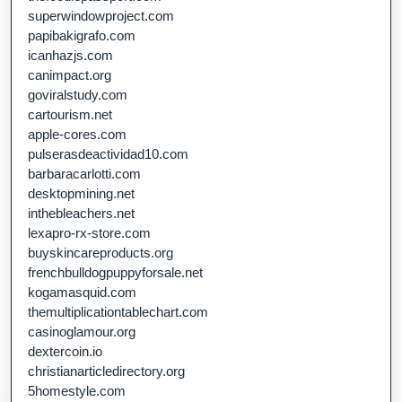
superwindowproject.com
papibakigrafo.com
icanhazjs.com
canimpact.org
goviralstudy.com
cartourism.net
apple-cores.com
pulserasdeactividad10.com
barbaracarlotti.com
desktopmining.net
inthebleachers.net
lexapro-rx-store.com
buyskincareproducts.org
frenchbulldogpuppyforsale.net
kogamasquid.com
themultiplicationtablechart.com
casinoglamour.org
dextercoin.io
christianarticledirectory.org
5homestyle.com