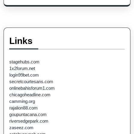
Links
stagehubs.com
1x2forum.net
login99bet.com
secretcourtesans.com
onlinebahisforum1.com
chicagoheadline.com
camming.org
rajalion88.com
goupuntacana.com
riversedgepark.com
zaseez.com