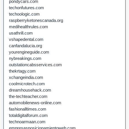
pondycars.com
techonfutures.com
techoologic.com
raspberryketonescanada.org
medihealthrules.com
usathrill.com
vshapedental.com
canfandalucia.org
yourengineguide.com
nybreakings.com
outstationcabsservices.com
thekrtagy.com
xchangeindia.com
coolmicrotech.com
dreamhousehack.com
the-techteacher.com
automobilenews-online.com
fashionalltimes.com
totaldigitalforum.com
technoarmaan.com
empresasposicionamientoweb.com