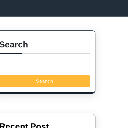
Search
for:
Search
Search
Recent Post