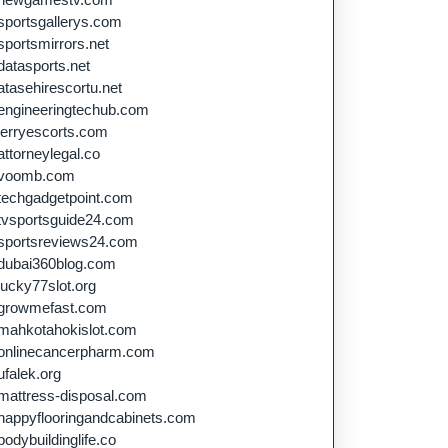
sportsgallerys.com
sportsmirrors.net
datasports.net
atasehirescortu.net
engineeringtechub.com
jerryescorts.com
attorneylegal.co
voomb.com
techgadgetpoint.com
tvsportsguide24.com
sportsreviews24.com
dubai360blog.com
lucky77slot.org
growmefast.com
mahkotahokislot.com
onlinecancerpharm.com
ufalek.org
mattress-disposal.com
happyflooringandcabinets.com
bodybuildinglife.co