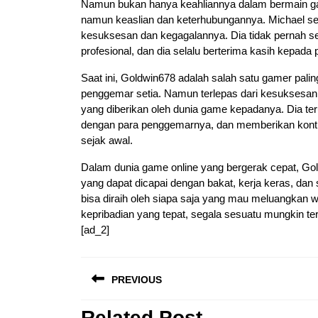
Namun bukan hanya keahliannya dalam bermain g
namun keaslian dan keterhubungannya. Michael sela
kesuksesan dan kegagalannya. Dia tidak pernah 
profesional, dan dia selalu berterima kasih kepa
Saat ini, Goldwin678 adalah salah satu gamer pali
penggemar setia. Namun terlepas dari kesuksesann
yang diberikan oleh dunia game kepadanya. Dia ter
dengan para penggemarnya, dan memberikan kont
sejak awal.
Dalam dunia game online yang bergerak cepat, Go
yang dapat dicapai dengan bakat, kerja keras, dan
bisa diraih oleh siapa saja yang mau meluangkan 
kepribadian yang tepat, segala sesuatu mungkin ter
[ad_2]
Post
PREVIOUS
navigation
Related Post
Previous