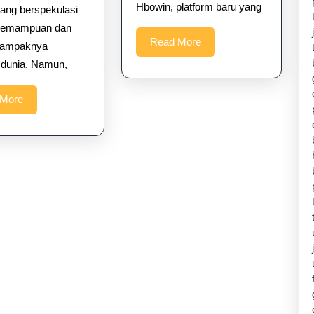
Teknologi
online
Hbowin, platform baru yang
ang berspekulasi
Revolusioner
 kemampuan dan
Read
Read More
 dampaknya
More
 dunia. Namun,
Read
 More
More