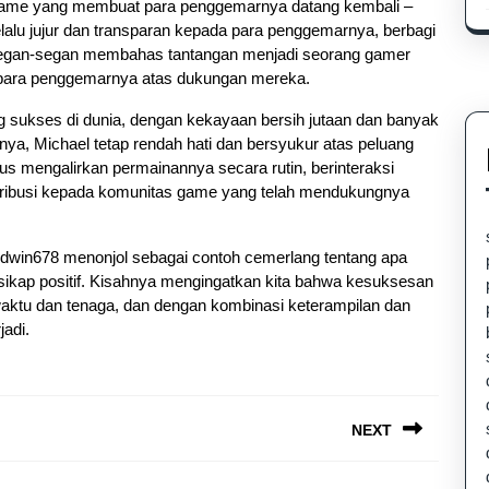
ame yang membuat para penggemarnya datang kembali –
lu jujur ​​dan transparan kepada para penggemarnya, berbagi
segan-segan membahas tantangan menjadi seorang gamer
da para penggemarnya atas dukungan mereka.
ng sukses di dunia, dengan kekayaan bersih jutaan dan banyak
ya, Michael tetap rendah hati dan bersyukur atas peluang
us mengalirkan permainannya secara rutin, berinteraksi
ribusi kepada komunitas game yang telah mendukungnya
ldwin678 menonjol sebagai contoh cemerlang tentang apa
 sikap positif. Kisahnya mengingatkan kita bahwa kesuksesan
waktu dan tenaga, dan dengan kombinasi keterampilan dan
jadi.
NEXT
Next