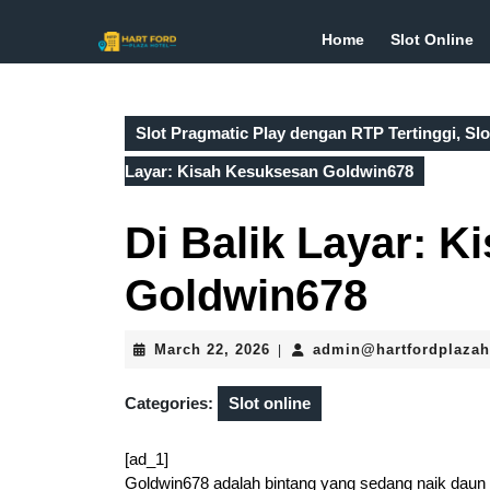
Skip
to
Home
Slot Online
content
Skip
to
content
Slot Pragmatic Play dengan RTP Tertinggi, Slo
Layar: Kisah Kesuksesan Goldwin678
Di Balik Layar: 
Goldwin678
March
March 22, 2026
admin@hartfordplazah
|
22,
2026
Categories:
Slot online
[ad_1]
Goldwin678 adalah bintang yang sedang naik daun d