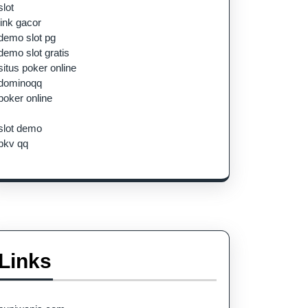
slot
link gacor
demo slot pg
demo slot gratis
situs poker online
dominoqq
poker online
slot demo
pkv qq
Links