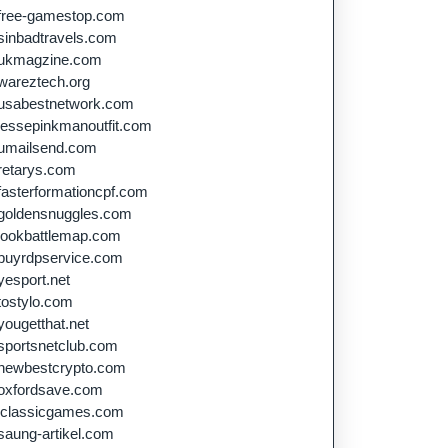
free-gamestop.com
sinbadtravels.com
ukmagzine.com
wareztech.org
usabestnetwork.com
jessepinkmanoutfit.com
umailsend.com
retarys.com
fasterformationcpf.com
goldensnuggles.com
lookbattlemap.com
buyrdpservice.com
yesport.net
tostylo.com
yougetthat.net
sportsnetclub.com
newbestcrypto.com
oxfordsave.com
iclassicgames.com
saung-artikel.com