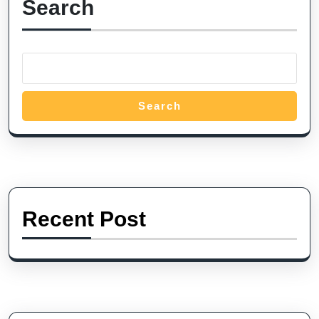
Search
Search
Recent Post