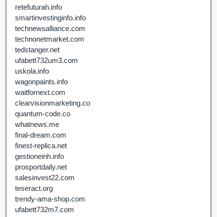
retefuturah.info
smartinvestinginfo.info
technewsalliance.com
technonetmarket.com
tedstanger.net
ufabett732um3.com
uskola.info
wagonpaints.info
waitfornext.com
clearvisionmarketing.co
quantum-code.co
whatnews.me
final-dream.com
finest-replica.net
gestioneinh.info
prosportdaily.net
salesinvest22.com
teseract.org
trendy-ama-shop.com
ufabett732m7.com