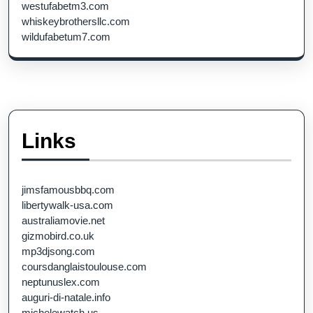
westufabetm3.com
whiskeybrothersllc.com
wildufabetum7.com
Links
jimsfamousbbq.com
libertywalk-usa.com
australiamovie.net
gizmobird.co.uk
mp3djsong.com
coursdanglaistoulouse.com
neptunuslex.com
auguri-di-natale.info
michelewatch.us