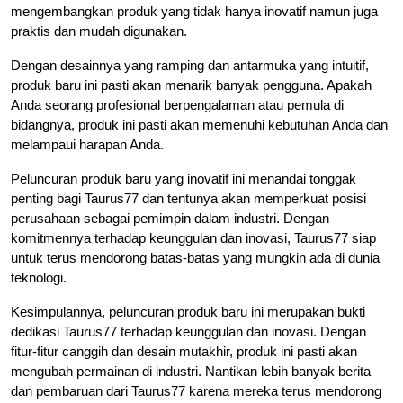
mengembangkan produk yang tidak hanya inovatif namun juga
praktis dan mudah digunakan.
Dengan desainnya yang ramping dan antarmuka yang intuitif,
produk baru ini pasti akan menarik banyak pengguna. Apakah
Anda seorang profesional berpengalaman atau pemula di
bidangnya, produk ini pasti akan memenuhi kebutuhan Anda dan
melampaui harapan Anda.
Peluncuran produk baru yang inovatif ini menandai tonggak
penting bagi Taurus77 dan tentunya akan memperkuat posisi
perusahaan sebagai pemimpin dalam industri. Dengan
komitmennya terhadap keunggulan dan inovasi, Taurus77 siap
untuk terus mendorong batas-batas yang mungkin ada di dunia
teknologi.
Kesimpulannya, peluncuran produk baru ini merupakan bukti
dedikasi Taurus77 terhadap keunggulan dan inovasi. Dengan
fitur-fitur canggih dan desain mutakhir, produk ini pasti akan
mengubah permainan di industri. Nantikan lebih banyak berita
dan pembaruan dari Taurus77 karena mereka terus mendorong