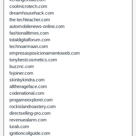
coolmicrotech.com
dreamhousehack.com
the-techteacher.com
automobilenews-online.com
fashionalltimes.com
totaldigitalforum.com
technoarmaan.com
empresasposicionamientoweb.com
tonybestcosmetics.com
buzznc.com
fxjoiner.com
skinbykindra.com
alltherageface.com
codenational.com
progameexplorer.com
rockislandroastery.com
directselling-pro.com
revenuealarm.com
lurab.com
ignitioncoilguide.com