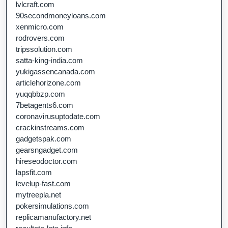
lvlcraft.com
90secondmoneyloans.com
xenmicro.com
rodrovers.com
tripssolution.com
satta-king-india.com
yukigassencanada.com
articlehorizone.com
yuqqbbzp.com
7betagents6.com
coronavirusuptodate.com
crackinstreams.com
gadgetspak.com
gearsngadget.com
hireseodoctor.com
lapsfit.com
levelup-fast.com
mytreepla.net
pokersimulations.com
replicamanufactory.net