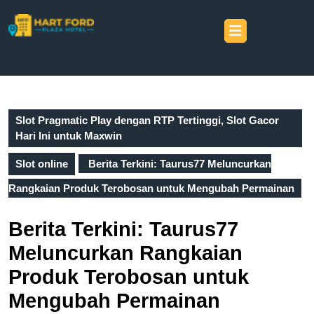
Skip
to
Open
content
Button
Skip
to
Search
content
for:
Slot Pragmatic Play dengan RTP Tertinggi, Slot Gacor
Hari Ini untuk Maxwin
Slot online
Berita Terkini: Taurus77 Meluncurkan
Rangkaian Produk Terobosan untuk Mengubah Permainan
Berita Terkini: Taurus77
Meluncurkan Rangkaian
Produk Terobosan untuk
Mengubah Permainan