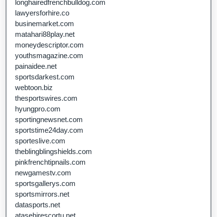
longhairedfrenchbulldog.com
lawyersforhire.co
businemarket.com
matahari88play.net
moneydescriptor.com
youthsmagazine.com
painaidee.net
sportsdarkest.com
webtoon.biz
thesportswires.com
hyungpro.com
sportingnewsnet.com
sportstime24day.com
sporteslive.com
theblingblingshields.com
pinkfrenchtipnails.com
newgamestv.com
sportsgallerys.com
sportsmirrors.net
datasports.net
atasehirescortu.net