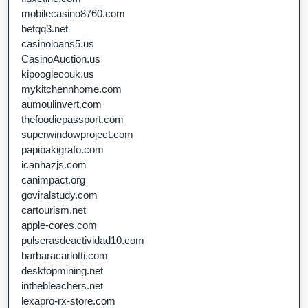
mobilecasino8760.com
betqq3.net
casinoloans5.us
CasinoAuction.us
kipooglecouk.us
mykitchennhome.com
aumoulinvert.com
thefoodiepassport.com
superwindowproject.com
papibakigrafo.com
icanhazjs.com
canimpact.org
goviralstudy.com
cartourism.net
apple-cores.com
pulserasdeactividad10.com
barbaracarlotti.com
desktopmining.net
inthebleachers.net
lexapro-rx-store.com