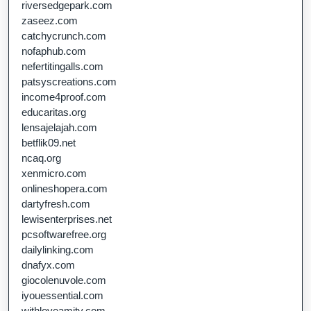
riversedgepark.com
zaseez.com
catchycrunch.com
nofaphub.com
nefertitingalls.com
patsyscreations.com
income4proof.com
educaritas.org
lensajelajah.com
betflik09.net
ncaq.org
xenmicro.com
onlineshopera.com
dartyfresh.com
lewisenterprises.net
pcsoftwarefree.org
dailylinking.com
dnafyx.com
giocolenuvole.com
iyouessential.com
withloveamity.com