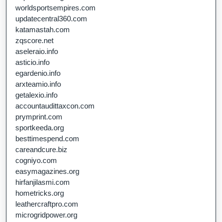
worldsportsempires.com
updatecentral360.com
katamastah.com
zqscore.net
aseleraio.info
asticio.info
egardenio.info
arxteamio.info
getalexio.info
accountaudittaxcon.com
prymprint.com
sportkeeda.org
besttimespend.com
careandcure.biz
cogniyo.com
easymagazines.org
hirfanjilasmi.com
hometricks.org
leathercraftpro.com
microgridpower.org