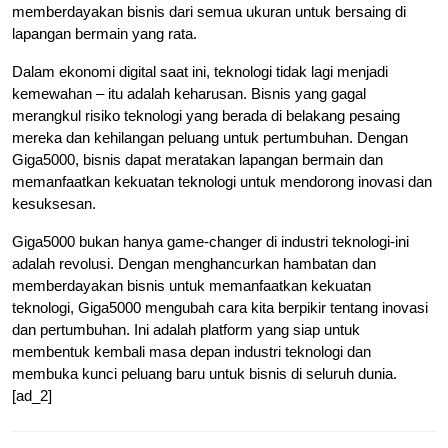
memberdayakan bisnis dari semua ukuran untuk bersaing di
lapangan bermain yang rata.
Dalam ekonomi digital saat ini, teknologi tidak lagi menjadi
kemewahan – itu adalah keharusan. Bisnis yang gagal
merangkul risiko teknologi yang berada di belakang pesaing
mereka dan kehilangan peluang untuk pertumbuhan. Dengan
Giga5000, bisnis dapat meratakan lapangan bermain dan
memanfaatkan kekuatan teknologi untuk mendorong inovasi dan
kesuksesan.
Giga5000 bukan hanya game-changer di industri teknologi-ini
adalah revolusi. Dengan menghancurkan hambatan dan
memberdayakan bisnis untuk memanfaatkan kekuatan
teknologi, Giga5000 mengubah cara kita berpikir tentang inovasi
dan pertumbuhan. Ini adalah platform yang siap untuk
membentuk kembali masa depan industri teknologi dan
membuka kunci peluang baru untuk bisnis di seluruh dunia.
[ad_2]
Post