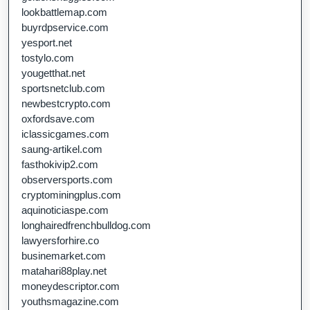
lookbattlemap.com
buyrdpservice.com
yesport.net
tostylo.com
yougetthat.net
sportsnetclub.com
newbestcrypto.com
oxfordsave.com
iclassicgames.com
saung-artikel.com
fasthokivip2.com
observersports.com
cryptominingplus.com
aquinoticiaspe.com
longhairedfrenchbulldog.com
lawyersforhire.co
businemarket.com
matahari88play.net
moneydescriptor.com
youthsmagazine.com