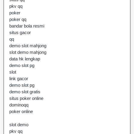
pkv qq
poker
poker qq
bandar bola resmi
situs gacor
qq
demo slot mahjong
slot demo mahjong
data hk lengkap
demo slot pg
slot
link gacor
demo slot pg
demo slot gratis
situs poker online
dominoqq
poker online
slot demo
pkv qq