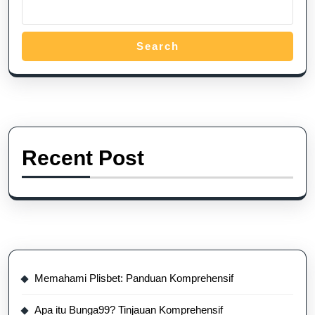
Search
Recent Post
Memahami Plisbet: Panduan Komprehensif
Apa itu Bunga99? Tinjauan Komprehensif