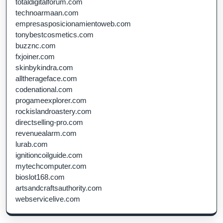
totaldigitalforum.com
technoarmaan.com
empresasposicionamientoweb.com
tonybestcosmetics.com
buzznc.com
fxjoiner.com
skinbykindra.com
alltherageface.com
codenational.com
progameexplorer.com
rockislandroastery.com
directselling-pro.com
revenuealarm.com
lurab.com
ignitioncoilguide.com
mytechcomputer.com
bioslot168.com
artsandcraftsauthority.com
webservicelive.com