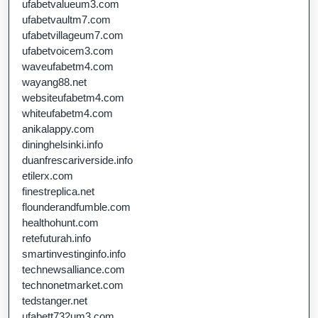
ufabetvalueum3.com
ufabetvaultm7.com
ufabetvillageum7.com
ufabetvoicem3.com
waveufabetm4.com
wayang88.net
websiteufabetm4.com
whiteufabetm4.com
anikalappy.com
dininghelsinki.info
duanfrescariverside.info
etilerx.com
finestreplica.net
flounderandfumble.com
healthohunt.com
retefuturah.info
smartinvestinginfo.info
technewsalliance.com
technonetmarket.com
tedstanger.net
ufabett732um3.com