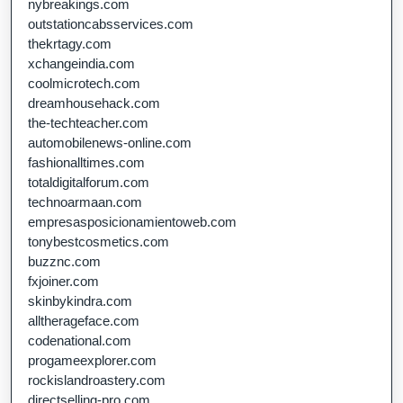
nybreakings.com
outstationcabsservices.com
thekrtagy.com
xchangeindia.com
coolmicrotech.com
dreamhousehack.com
the-techteacher.com
automobilenews-online.com
fashionalltimes.com
totaldigitalforum.com
technoarmaan.com
empresasposicionamientoweb.com
tonybestcosmetics.com
buzznc.com
fxjoiner.com
skinbykindra.com
alltherageface.com
codenational.com
progameexplorer.com
rockislandroastery.com
directselling-pro.com