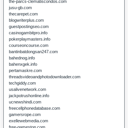
the-parcs-clematiscondos.com
jusu-gb.com
thecarepet.com
blogwriterplus.com
guestpostingseo.com
casinogambitpro.info
pokerplaymasters.info
courseoncourse.com
bantinbatdongsan247.com
bahednog.info
bahenxgek.info
pertamaskre.com
threadsvideoandphotodownloader.com
techgiddy.com
usalivenetwork.com
jackpotrushonline.info
ucnewshindi.com
freecellphonedatabase.com
gamersrope.com
exellewebmedia.com
free-gamestop.com