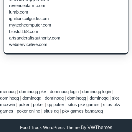
revenuealarm.com
lurab.com
ignitioncoilguide.com
mytechcomputer.com
bioslot168.com
artsandcraftsauthority.com
webservicelive.com
menuqq
|
dominoqq pkv
|
dominoqq login
|
dominoqq login
|
dominoqq
|
dominoqq
|
dominoqq
|
dominoqq
|
dominoqq
|
slot
maxwin
|
poker
|
poker
|
qq poker
|
situs pkv games
|
situs pkv
games
|
poker online
|
situs qq
|
pkv games bandarqq
Sc
Food Truck WordPress Theme
By VWThemes
U