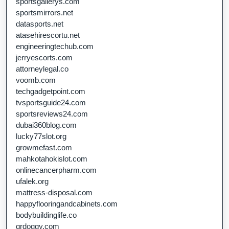
sportsgallerys.com
sportsmirrors.net
datasports.net
atasehirescortu.net
engineeringtechub.com
jerryescorts.com
attorneylegal.co
voomb.com
techgadgetpoint.com
tvsportsguide24.com
sportsreviews24.com
dubai360blog.com
lucky77slot.org
growmefast.com
mahkotahokislot.com
onlinecancerpharm.com
ufalek.org
mattress-disposal.com
happyflooringandcabinets.com
bodybuildinglife.co
qrdoggy.com