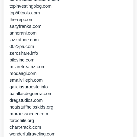
topinvestingblog.com
top50tools.com
the-rep.com
saltyfranks.com
annerani.com
jazzatude.com
0022pa.com
zeroshare.info
bilesinc.com
milaretreatnz.com
modaagi.com
smallvilleph.com
galiciasuroeste.info
batallasdeguerra.com
dregstudios.com
neatstuffhelpskids.org
moraessoccer.com
forochile.org
chart-track.com
wonderfultraveling.com