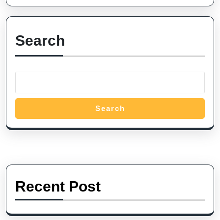
game
online
Search
Search
Recent Post