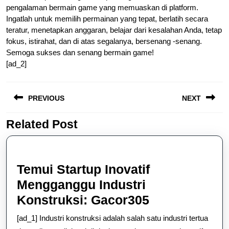
pengalaman bermain game yang memuaskan di platform.
Ingatlah untuk memilih permainan yang tepat, berlatih secara
teratur, menetapkan anggaran, belajar dari kesalahan Anda, tetap
fokus, istirahat, dan di atas segalanya, bersenang -senang.
Semoga sukses dan senang bermain game!
[ad_2]
Post
PREVIOUS
NEXT
navigation
Related Post
Previous
Next
post:
post:
Temui Startup Inovatif
Mengganggu Industri
Temui
Konstruksi: Gacor305
Startup
[ad_1] Industri konstruksi adalah salah satu industri tertua