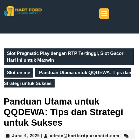
Skip
to
Open
content
Button
Skip
to
Search
content
for:
Slot Pragmatic Play dengan RTP Tertinggi, Slot Gacor
Hari Ini untuk Maxwin
Slot online
Panduan Utama untuk QQDEWA: Tips dan
Strategi untuk Sukses
Panduan Utama untuk
QQDEWA: Tips dan Strategi
untuk Sukses
June
admin@h
June 4, 2025
admin@hartfordplazahotel.com
|
|