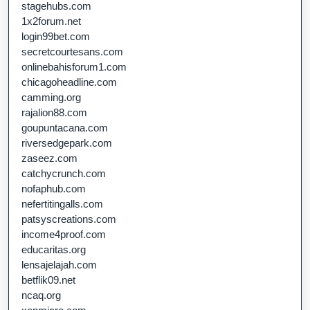
stagehubs.com
1x2forum.net
login99bet.com
secretcourtesans.com
onlinebahisforum1.com
chicagoheadline.com
camming.org
rajalion88.com
goupuntacana.com
riversedgepark.com
zaseez.com
catchycrunch.com
nofaphub.com
nefertitingalls.com
patsyscreations.com
income4proof.com
educaritas.org
lensajelajah.com
betflik09.net
ncaq.org