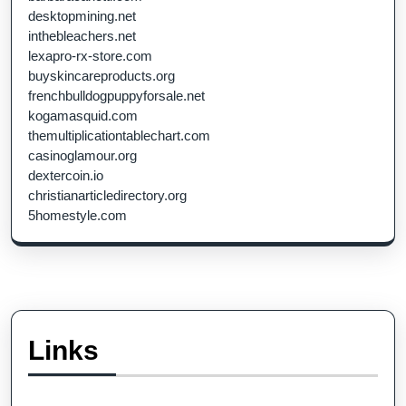
desktopmining.net
inthebleachers.net
lexapro-rx-store.com
buyskincareproducts.org
frenchbulldogpuppyforsale.net
kogamasquid.com
themultiplicationtablechart.com
casinoglamour.org
dextercoin.io
christianarticledirectory.org
5homestyle.com
Links