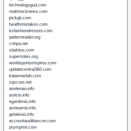
technologygud.com
realshocknews.com
pickgb.com
healthmistakes.com
ksfashiondresses.com
patterntrader.org
cnhpa.net
sitalotus.com
supernotes.org
worldsportsempires.com
updatecentral360.com
katamastah.com
zqscore.net
aseleraio.info
asticio.info
egardenio.info
arxteamio.info
getalexio.info
accountaudittaxcon.com
prymprint.com