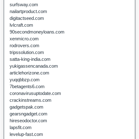
surfsway.com
nailartproduct.com
digitactseed.com
lvlcraft.com
90secondmoneyloans.com
xenmicro.com
rodrovers.com
tripssolution.com
satta-king-india.com
yukigassencanada.com
articlehorizone.com
yuqqbbzp.com
7betagents6.com
coronavirusuptodate.com
crackinstreams.com
gadgetspak.com
gearsngadget.com
hireseodoctor.com
lapsfit.com
levelup-fast.com