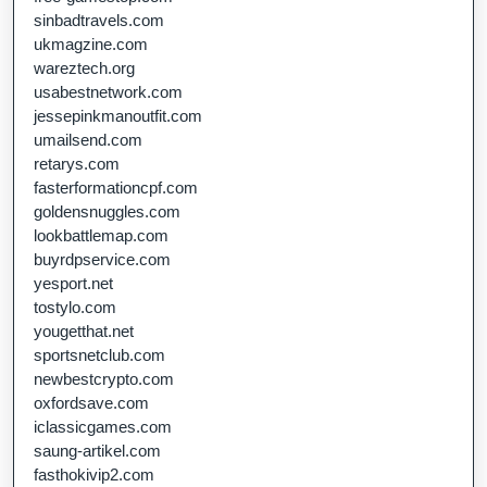
sinbadtravels.com
ukmagzine.com
wareztech.org
usabestnetwork.com
jessepinkmanoutfit.com
umailsend.com
retarys.com
fasterformationcpf.com
goldensnuggles.com
lookbattlemap.com
buyrdpservice.com
yesport.net
tostylo.com
yougetthat.net
sportsnetclub.com
newbestcrypto.com
oxfordsave.com
iclassicgames.com
saung-artikel.com
fasthokivip2.com