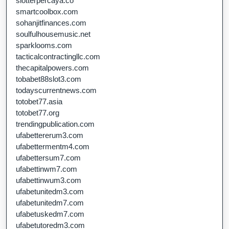
slotterpercaya.co
smartcoolbox.com
sohanjitfinances.com
soulfulhousemusic.net
sparklooms.com
tacticalcontractingllc.com
thecapitalpowers.com
tobabet88slot3.com
todayscurrentnews.com
totobet77.asia
totobet77.org
trendingpublication.com
ufabettererum3.com
ufabettermentm4.com
ufabettersum7.com
ufabettinwm7.com
ufabettinwum3.com
ufabetunitedm3.com
ufabetunitedm7.com
ufabetuskedm7.com
ufabetutoredm3.com