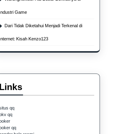
Industri Game
Dari Tidak Diketahui Menjadi Terkenal di
Internet: Kisah Kenzo123
Links
situs qq
pkv qq
poker
poker qq