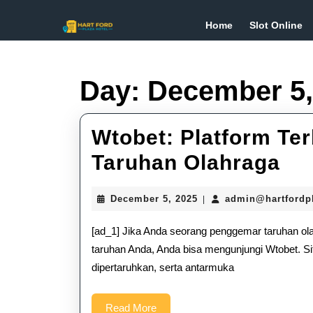
Skip
to
Home
Slot Online
content
Skip
to
Day:
December 5,
content
Wtobet: Platform Te
Wt
Taruhan Olahraga
Pl
December
December 5, 2025
admin@hartfordp
|
Ter
5,
2025
[ad_1] Jika Anda seorang penggemar taruhan ol
un
taruhan Anda, Anda bisa mengunjungi Wtobet. Si
Pe
dipertaruhkan, serta antarmuka
Ta
Read
Ol
Read More