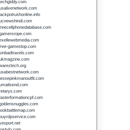
techgiddy.com
usalivenetwork.com
jackpotrushonline.info
ucnewshindi.com
freecellphonedatabase.com
gamersrope.com
exellewebmedia.com
free-gamestop.com
sinbadtravels.com
ukmagzine.com
wareztech.org
usabestnetwork.com
jessepinkmanoutfit.com
umailsend.com
retarys.com
fasterformationcpf.com
goldensnuggles.com
lookbattlemap.com
buyrdpservice.com
yesport.net
tostylo.com