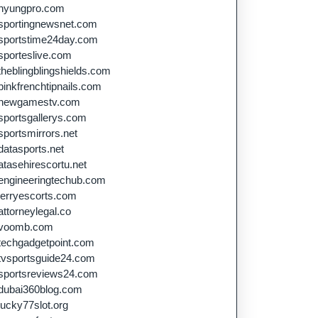
hyungpro.com
sportingnewsnet.com
sportstime24day.com
sporteslive.com
theblingblingshields.com
pinkfrenchtipnails.com
newgamestv.com
sportsgallerys.com
sportsmirrors.net
datasports.net
atasehirescortu.net
engineeringtechub.com
jerryescorts.com
attorneylegal.co
voomb.com
techgadgetpoint.com
tvsportsguide24.com
sportsreviews24.com
dubai360blog.com
lucky77slot.org