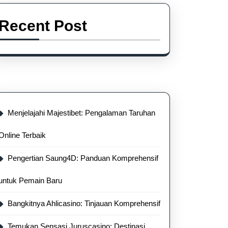
Recent Post
n
kinan
Menjelajahi Majestibet: Pengalaman Taruhan
Online Terbaik
Pengertian Saung4D: Panduan Komprehensif
untuk Pemain Baru
Bangkitnya Ahlicasino: Tinjauan Komprehensif
Temukan Sensasi Juruscasino: Destinasi