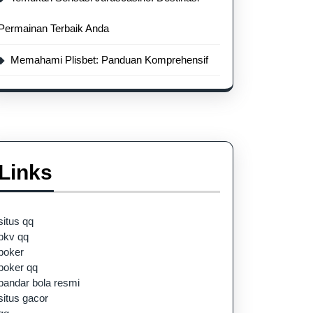
Permainan Terbaik Anda
Memahami Plisbet: Panduan Komprehensif
mar
Links
situs qq
pkv qq
poker
poker qq
bandar bola resmi
situs gacor