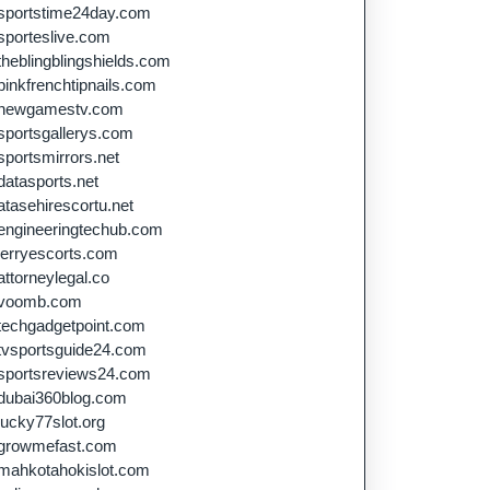
sportstime24day.com
sporteslive.com
theblingblingshields.com
pinkfrenchtipnails.com
newgamestv.com
sportsgallerys.com
sportsmirrors.net
datasports.net
atasehirescortu.net
engineeringtechub.com
jerryescorts.com
attorneylegal.co
voomb.com
techgadgetpoint.com
tvsportsguide24.com
sportsreviews24.com
dubai360blog.com
lucky77slot.org
growmefast.com
mahkotahokislot.com