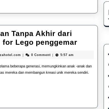
n Tanpa Akhir dari
Temuka
e for Lego penggemar
Kemung
admin@hartfordplazahotel.com
zahotel.com
0 Comment
5:57 am
|
|
Tanpa
i selama beberapa generasi, memungkinkan anak -anak dan
Akhir
as mereka dan membangun kreasi unik mereka sendiri.
dari
Lego77:
A
Must-