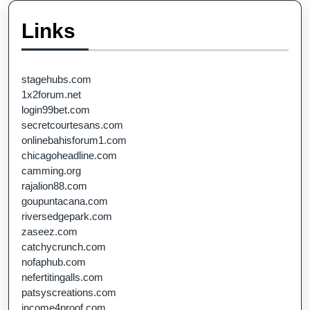
Links
stagehubs.com
1x2forum.net
login99bet.com
secretcourtesans.com
onlinebahisforum1.com
chicagoheadline.com
camming.org
rajalion88.com
goupuntacana.com
riversedgepark.com
zaseez.com
catchycrunch.com
nofaphub.com
nefertitingalls.com
patsyscreations.com
income4proof.com