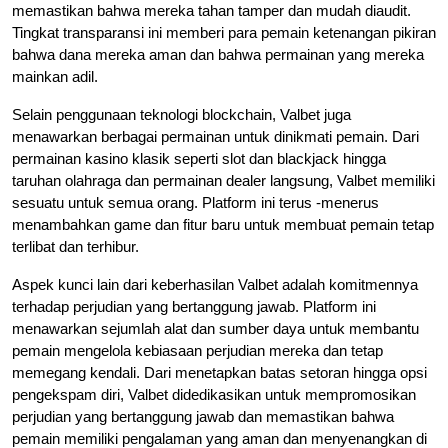
memastikan bahwa mereka tahan tamper dan mudah diaudit.
Tingkat transparansi ini memberi para pemain ketenangan pikiran
bahwa dana mereka aman dan bahwa permainan yang mereka
mainkan adil.
Selain penggunaan teknologi blockchain, Valbet juga
menawarkan berbagai permainan untuk dinikmati pemain. Dari
permainan kasino klasik seperti slot dan blackjack hingga
taruhan olahraga dan permainan dealer langsung, Valbet memiliki
sesuatu untuk semua orang. Platform ini terus -menerus
menambahkan game dan fitur baru untuk membuat pemain tetap
terlibat dan terhibur.
Aspek kunci lain dari keberhasilan Valbet adalah komitmennya
terhadap perjudian yang bertanggung jawab. Platform ini
menawarkan sejumlah alat dan sumber daya untuk membantu
pemain mengelola kebiasaan perjudian mereka dan tetap
memegang kendali. Dari menetapkan batas setoran hingga opsi
pengekspam diri, Valbet didedikasikan untuk mempromosikan
perjudian yang bertanggung jawab dan memastikan bahwa
pemain memiliki pengalaman yang aman dan menyenangkan di