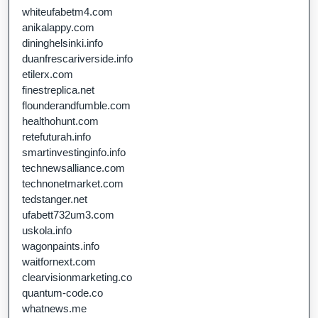
whiteufabetm4.com
anikalappy.com
dininghelsinki.info
duanfrescariverside.info
etilerx.com
finestreplica.net
flounderandfumble.com
healthohunt.com
retefuturah.info
smartinvestinginfo.info
technewsalliance.com
technonetmarket.com
tedstanger.net
ufabett732um3.com
uskola.info
wagonpaints.info
waitfornext.com
clearvisionmarketing.co
quantum-code.co
whatnews.me