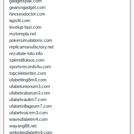
gadgetspak.com
gearsngadget.com
hireseodoctor.com
lapsfit.com
levelup-fast.com
mytreepla.net
pokersimulations.com
replicamanufactory.net
rezultate-loto.info
splendifulous.com
sportsrecords4u.com
topceleberites.com
ufabetting8m4.com
ufabetunionum3.com
ufabetvalueum3.com
ufabetvaultm7.com
ufabetvillageum7.com
ufabetvoicem3.com
waveufabetm4.com
wayang88.net
websiteufabetm4.com