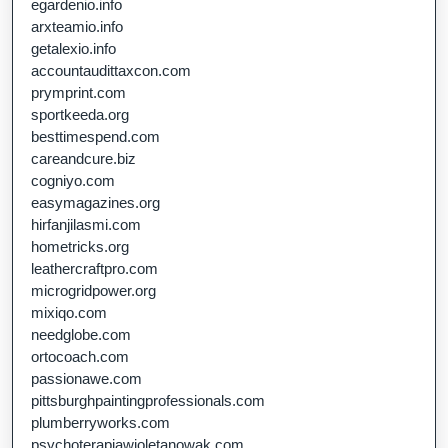
egardenio.info
arxteamio.info
getalexio.info
accountaudittaxcon.com
prymprint.com
sportkeeda.org
besttimespend.com
careandcure.biz
cogniyo.com
easymagazines.org
hirfanjilasmi.com
hometricks.org
leathercraftpro.com
microgridpower.org
mixiqo.com
needglobe.com
ortocoach.com
passionawe.com
pittsburghpaintingprofessionals.com
plumberryworks.com
psychoterapiawioletanowak.com