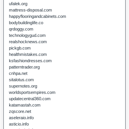
ufalek.org
mattress-disposal.com
happyflooringandcabinets.com
bodybuildinglife.co
qrdoggy.com
technologygud.com
realshocknews.com
pickgb.com
healthmistakes.com
ksfashiondresses.com
patterntrader.org
cnhpa.net
sitalotus.com
supernotes.org
worldsportsempires.com
updatecentral360.com
katamastah.com
zqscore.net
aseleraio.info
asticio.info