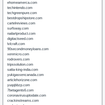
ehomeamerca.com
techintendo.com
techgreenpure.com
bestdropshipstore.com
cartelreviews.com
surfsway.com
nailartproduct.com
digitactseed.com
lvlcraft.com
90secondmoneyloans.com
xenmicro.com
rodrovers.com
tripssolution.com
satta-king-india.com
yukigassencanada.com
articlehorizone.com
yuqqbbzp.com
7betagents6.com
coronavirusuptodate.com
crackinstreams.com