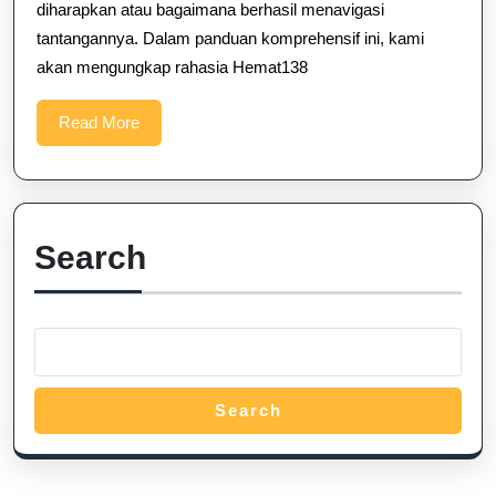
Panduan
diharapkan atau bagaimana berhasil menavigasi
tantangannya. Dalam panduan komprehensif ini, kami
Komprehensif
akan mengungkap rahasia Hemat138
untuk
Memahami
Read
Read More
Kursus
More
Vital
Ini
Search
Search