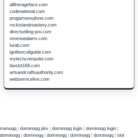
alltherageface.com
codenational.com
progameexplorer.com
rockislandroastery.com
directselling-pro.com
revenuealarm.com
lurab.com
ignitioncoilguide.com
mytechcomputer.com
bioslot168.com
artsandcraftsauthority.com
webservicelive.com
menuqq
|
dominoqq pkv
|
dominoqq login
|
dominoqq login
|
dominoqq
|
dominoqq
|
dominoqq
|
dominoqq
|
dominoqq
|
slot