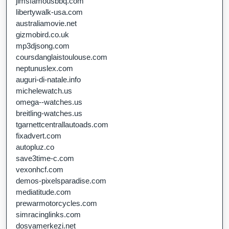
jimsfamousbbq.com
libertywalk-usa.com
australiamovie.net
gizmobird.co.uk
mp3djsong.com
coursdanglaistoulouse.com
neptunuslex.com
auguri-di-natale.info
michelewatch.us
omega--watches.us
breitling-watches.us
tgarnettcentrallautoads.com
fixadvert.com
autopluz.co
save3time-c.com
vexonhcf.com
demos-pixelsparadise.com
mediatitude.com
prewarmotorcycles.com
simracinglinks.com
dosyamerkezi.net