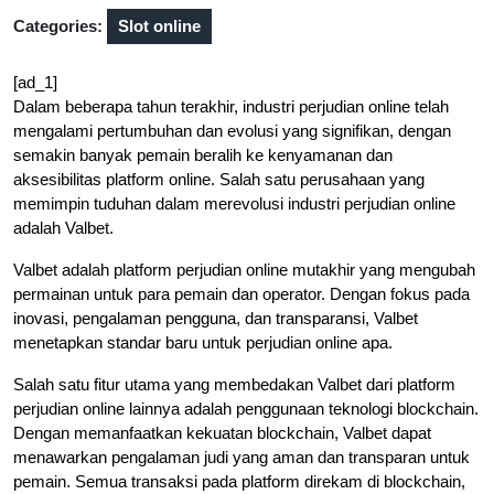
Categories:
Slot online
[ad_1]
Dalam beberapa tahun terakhir, industri perjudian online telah
mengalami pertumbuhan dan evolusi yang signifikan, dengan
semakin banyak pemain beralih ke kenyamanan dan
aksesibilitas platform online. Salah satu perusahaan yang
memimpin tuduhan dalam merevolusi industri perjudian online
adalah Valbet.
Valbet adalah platform perjudian online mutakhir yang mengubah
permainan untuk para pemain dan operator. Dengan fokus pada
inovasi, pengalaman pengguna, dan transparansi, Valbet
menetapkan standar baru untuk perjudian online apa.
Salah satu fitur utama yang membedakan Valbet dari platform
perjudian online lainnya adalah penggunaan teknologi blockchain.
Dengan memanfaatkan kekuatan blockchain, Valbet dapat
menawarkan pengalaman judi yang aman dan transparan untuk
pemain. Semua transaksi pada platform direkam di blockchain,