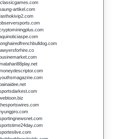
iclassicgames.com
saung-artikel.com
fasthokivip2.com
observersports.com
cryptominingplus.com
aquinoticiaspe.com
longhairedfrenchbulldog.com
lawyersforhire.co
businemarket.com
matahari88play.net
moneydescriptor.com
youthsmagazine.com
painaidee.net
sportsdarkest.com
webtoon.biz
thesportswires.com
hyungpro.com
sportingnewsnet.com
sportstime24day.com
sporteslive.com
theblingblingshields.com