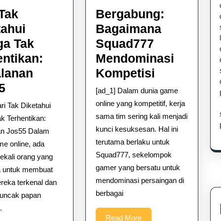
 Tak
Bergabung:
tahui
Bagaimana
ga Tak
Squad777
entikan:
Mendominasi
Bergabung
alanan
Kompetisi
Dari
Bagaimana
5
[ad_1] Dalam dunia game
Tak
Squad777
online yang kompetitif, kerja
ri Tak Diketahui
Diketahui
Mendomina
sama tim sering kali menjadi
ak Terhentikan:
hingga
kunci kesuksesan. Hal ini
Kompetisi
an Jos55 Dalam
terutama berlaku untuk
me online, ada
Tak
Squad777, sekelompok
ekali orang yang
Terhentikan:
gamer yang bersatu untuk
a untuk membuat
Perjalanan
mendominasi persaingan di
eka terkenal dan
Jos55
berbagai
puncak papan
.
Read
Read More