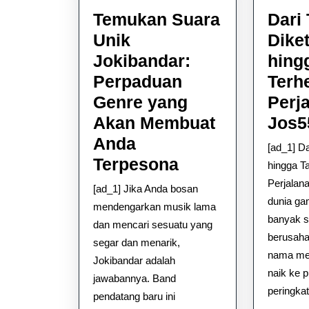
Temukan Suara
Dari
Unik
Dike
Jokibandar:
hing
Perpaduan
Terh
Genre yang
Perj
Akan Membuat
Jos5
Anda
[ad_1] Da
Temukan
Terpesona
hingga T
Suara
Perjalan
[ad_1] Jika Anda bosan
Unik
dunia ga
mendengarkan musik lama
banyak s
Jokibandar:
dan mencari sesuatu yang
berusah
segar dan menarik,
Perpaduan
nama mer
Jokibandar adalah
Genre
naik ke 
jawabannya. Band
yang
peringkat
pendatang baru ini
Akan