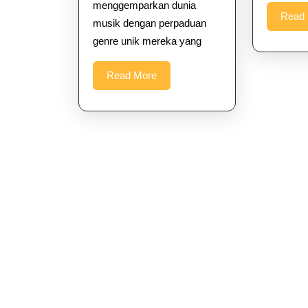
menggemparkan dunia
Membuat
Read
musik dengan perpaduan
Anda
genre unik mereka yang
Terpesona
Read
Read More
More