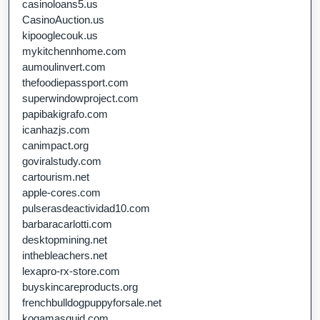
casinoloans5.us
CasinoAuction.us
kipooglecouk.us
mykitchennhome.com
aumoulinvert.com
thefoodiepassport.com
superwindowproject.com
papibakigrafo.com
icanhazjs.com
canimpact.org
goviralstudy.com
cartourism.net
apple-cores.com
pulserasdeactividad10.com
barbaracarlotti.com
desktopmining.net
inthebleachers.net
lexapro-rx-store.com
buyskincareproducts.org
frenchbulldogpuppyforsale.net
kogamasquid.com