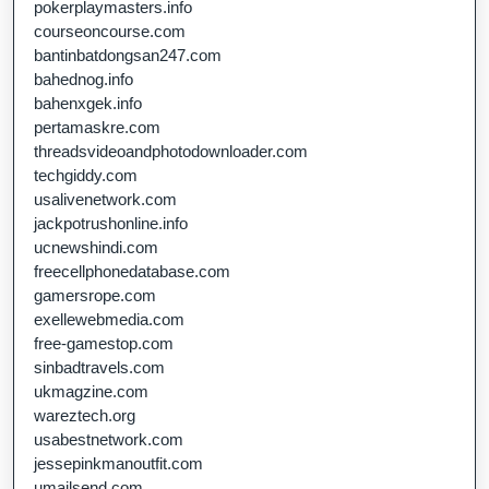
pokerplaymasters.info
courseoncourse.com
bantinbatdongsan247.com
bahednog.info
bahenxgek.info
pertamaskre.com
threadsvideoandphotodownloader.com
techgiddy.com
usalivenetwork.com
jackpotrushonline.info
ucnewshindi.com
freecellphonedatabase.com
gamersrope.com
exellewebmedia.com
free-gamestop.com
sinbadtravels.com
ukmagzine.com
wareztech.org
usabestnetwork.com
jessepinkmanoutfit.com
umailsend.com