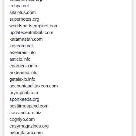
cnhpa.net
sitalotus.com
supernotes.org
worldsportsempires.com
updatecentral360.com
katamastah.com
zqscore.net
aseleraio.info
asticio.info
egardenio.info
arxteamio.info
getalexio.info
accountaudittaxcon.com
prymprint.com
sportkeeda.org
besttimespend.com
careandcure.biz
cogniyo.com
easymagazines.org
hirfanjilasmi.com