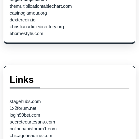
themultiplicationtablechart.com
casinoglamour.org
dextercoin.io
christianarticledirectory.org
5homestyle.com
Links
stagehubs.com
1x2forum.net
login99bet.com
secretcourtesans.com
onlinebahisforum1.com
chicagoheadline.com