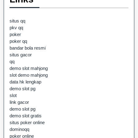
situs qq
pkv qq
poker
poker qq
bandar bola resmi
situs gacor
qq
demo slot mahjong
slot demo mahjong
data hk lengkap
demo slot pg
slot
link gacor
demo slot pg
demo slot gratis
situs poker online
dominoqq
poker online