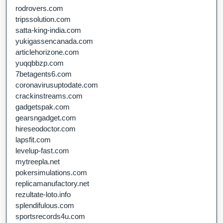
rodrovers.com
tripssolution.com
satta-king-india.com
yukigassencanada.com
articlehorizone.com
yuqqbbzp.com
7betagents6.com
coronavirusuptodate.com
crackinstreams.com
gadgetspak.com
gearsngadget.com
hireseodoctor.com
lapsfit.com
levelup-fast.com
mytreepla.net
pokersimulations.com
replicamanufactory.net
rezultate-loto.info
splendifulous.com
sportsrecords4u.com