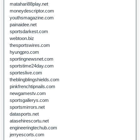
matahari88play.net
moneydescriptor.com
youthsmagazine.com
painaidee.net
sportsdarkest.com
webtoon.biz
thesportswires.com
hyungpro.com
sportingnewsnet.com
sportstime24day.com
sporteslive.com
theblingblingshields.com
pinkfrenchtipnails.com
newgamestv.com
sportsgallerys.com
sportsmirrors.net
datasports.net
atasehirescortu.net
engineeringtechub.com
jerryescorts.com