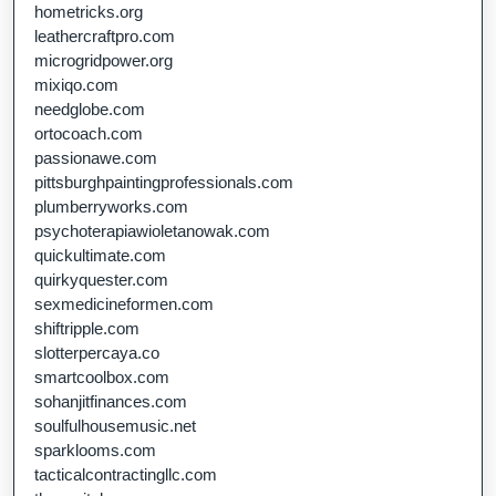
hometricks.org
leathercraftpro.com
microgridpower.org
mixiqo.com
needglobe.com
ortocoach.com
passionawe.com
pittsburghpaintingprofessionals.com
plumberryworks.com
psychoterapiawioletanowak.com
quickultimate.com
quirkyquester.com
sexmedicineformen.com
shiftripple.com
slotterpercaya.co
smartcoolbox.com
sohanjitfinances.com
soulfulhousemusic.net
sparklooms.com
tacticalcontractingllc.com