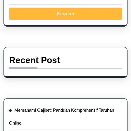
Search
Recent Post
Memahami Gajibet: Panduan Komprehensif Taruhan
Online