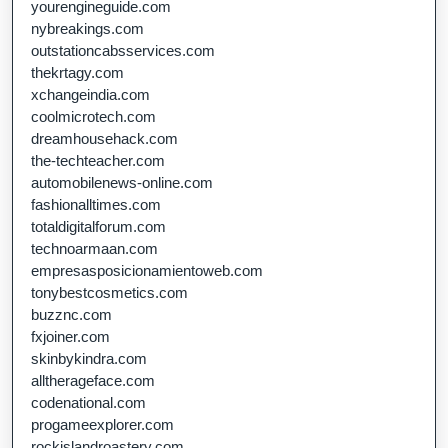
yourengineguide.com
nybreakings.com
outstationcabsservices.com
thekrtagy.com
xchangeindia.com
coolmicrotech.com
dreamhousehack.com
the-techteacher.com
automobilenews-online.com
fashionalltimes.com
totaldigitalforum.com
technoarmaan.com
empresasposicionamientoweb.com
tonybestcosmetics.com
buzznc.com
fxjoiner.com
skinbykindra.com
alltherageface.com
codenational.com
progameexplorer.com
rockislandroastery.com