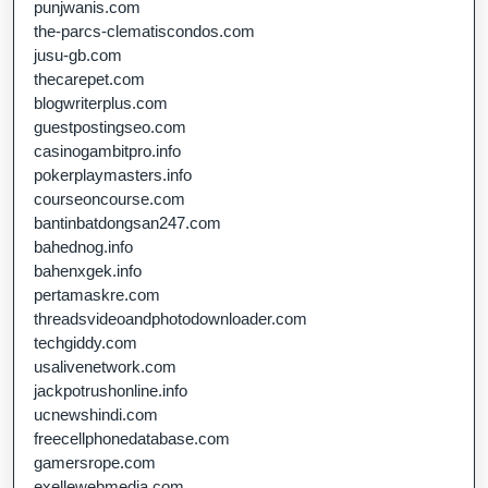
punjwanis.com
the-parcs-clematiscondos.com
jusu-gb.com
thecarepet.com
blogwriterplus.com
guestpostingseo.com
casinogambitpro.info
pokerplaymasters.info
courseoncourse.com
bantinbatdongsan247.com
bahednog.info
bahenxgek.info
pertamaskre.com
threadsvideoandphotodownloader.com
techgiddy.com
usalivenetwork.com
jackpotrushonline.info
ucnewshindi.com
freecellphonedatabase.com
gamersrope.com
exellewebmedia.com