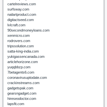
cartelreviews.com
surfsway.com
nailartproduct.com
digitactseed.com
lvlcraft.com
90secondmoneyloans.com
xenmicro.com
rodrovers.com
tripssolution.com
satta-king-india.com
yukigassencanada.com
articlehorizone.com
yuqqbbzp.com
7betagents6.com
coronavirusuptodate.com
crackinstreams.com
gadgetspak.com
gearsngadget.com
hireseodoctor.com
lapsfit.com