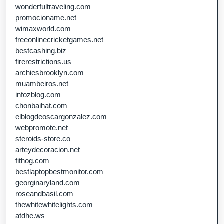
wonderfultraveling.com
promocioname.net
wimaxworld.com
freeonlinecricketgames.net
bestcashing.biz
firerestrictions.us
archiesbrooklyn.com
muambeiros.net
infozblog.com
chonbaihat.com
elblogdeoscargonzalez.com
webpromote.net
steroids-store.co
arteydecoracion.net
fithog.com
bestlaptopbestmonitor.com
georginaryland.com
roseandbasil.com
thewhitewhitelights.com
atdhe.ws