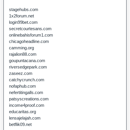
stagehubs.com
1x2forum.net
login99bet.com
secretcourtesans.com
onlinebahisforum1.com
chicagoheadline.com
camming.org
rajalion88.com
goupuntacana.com
riversedgepark.com
zaseez.com
catchycrunch.com
nofaphub.com
nefertitingalls.com
patsyscreations.com
income4proof.com
educaritas.org
lensajelajah.com
betflik09.net