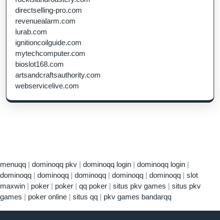
directselling-pro.com
revenuealarm.com
lurab.com
ignitioncoilguide.com
mytechcomputer.com
bioslot168.com
artsandcraftsauthority.com
webservicelive.com
menuqq
|
dominoqq pkv
|
dominoqq login
|
dominoqq login
|
dominoqq
|
dominoqq
|
dominoqq
|
dominoqq
|
dominoqq
|
slot
maxwin
|
poker
|
poker
|
qq poker
|
situs pkv games
|
situs pkv
games
|
poker online
|
situs qq
|
pkv games bandarqq
Sc