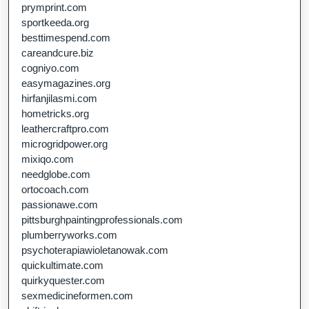
prymprint.com
sportkeeda.org
besttimespend.com
careandcure.biz
cogniyo.com
easymagazines.org
hirfanjilasmi.com
hometricks.org
leathercraftpro.com
microgridpower.org
mixiqo.com
needglobe.com
ortocoach.com
passionawe.com
pittsburghpaintingprofessionals.com
plumberryworks.com
psychoterapiawioletanowak.com
quickultimate.com
quirkyquester.com
sexmedicineformen.com