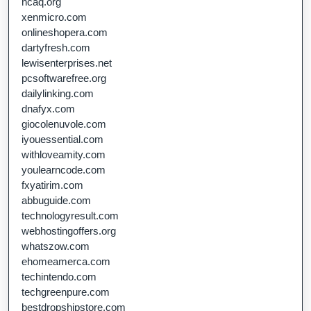
ncaq.org
xenmicro.com
onlineshopera.com
dartyfresh.com
lewisenterprises.net
pcsoftwarefree.org
dailylinking.com
dnafyx.com
giocolenuvole.com
iyouessential.com
withloveamity.com
youlearncode.com
fxyatirim.com
abbuguide.com
technologyresult.com
webhostingoffers.org
whatszow.com
ehomeamerca.com
techintendo.com
techgreenpure.com
bestdropshipstore.com