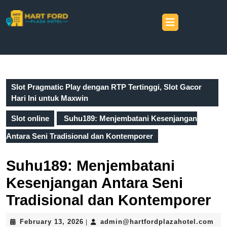
Skip
to
Open
content
Button
Skip
to
Search
content
for:
Slot Pragmatic Play dengan RTP Tertinggi, Slot Gacor
Hari Ini untuk Maxwin
Slot online
Suhu189: Menjembatani Kesenjangan
Antara Seni Tradisional dan Kontemporer
Suhu189: Menjembatani
Kesenjangan Antara Seni
Tradisional dan Kontemporer
February
adm
February 13, 2026
admin@hartfordplazahotel.com
|