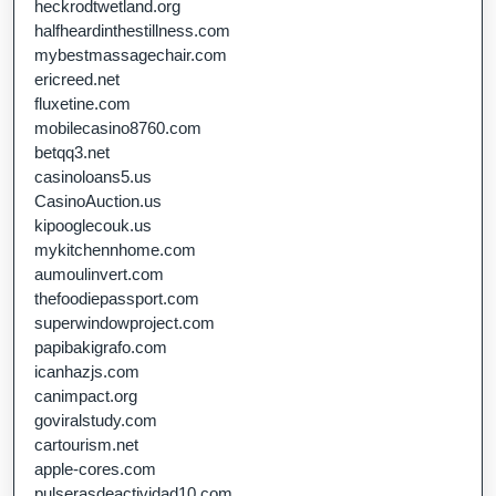
heckrodtwetland.org
halfheardinthestillness.com
mybestmassagechair.com
ericreed.net
fluxetine.com
mobilecasino8760.com
betqq3.net
casinoloans5.us
CasinoAuction.us
kipooglecouk.us
mykitchennhome.com
aumoulinvert.com
thefoodiepassport.com
superwindowproject.com
papibakigrafo.com
icanhazjs.com
canimpact.org
goviralstudy.com
cartourism.net
apple-cores.com
pulserasdeactividad10.com