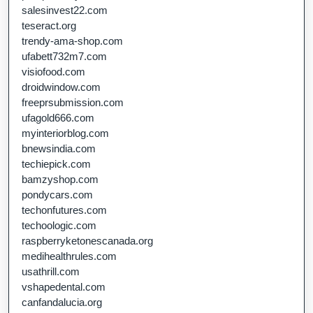
salesinvest22.com
teseract.org
trendy-ama-shop.com
ufabett732m7.com
visiofood.com
droidwindow.com
freeprsubmission.com
ufagold666.com
myinteriorblog.com
bnewsindia.com
techiepick.com
bamzyshop.com
pondycars.com
techonfutures.com
techoologic.com
raspberryketonescanada.org
medihealthrules.com
usathrill.com
vshapedental.com
canfandalucia.org