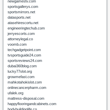
newgamestv.com
sportsgallerys.com
sportsmirrors.net
datasports.net
atasehirescortu.net
engineeringtechub.com
jerryescorts.com
attorneylegal.co
voomb.com
techgadgetpoint.com
tvsportsguide24.com
sportsreviews24.com
dubai360blog.com
lucky77slot.org
growmefast.com
mahkotahokislot.com
onlinecancerpharm.com
ufalek.org
mattress-disposal.com
happyflooringandcabinets.com
bodybuildinglife.co