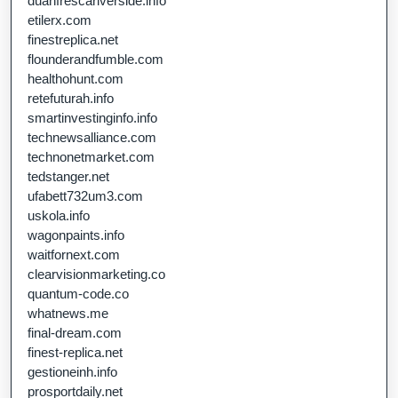
duanfrescariverside.info
etilerx.com
finestreplica.net
flounderandfumble.com
healthohunt.com
retefuturah.info
smartinvestinginfo.info
technewsalliance.com
technonetmarket.com
tedstanger.net
ufabett732um3.com
uskola.info
wagonpaints.info
waitfornext.com
clearvisionmarketing.co
quantum-code.co
whatnews.me
final-dream.com
finest-replica.net
gestioneinh.info
prosportdaily.net