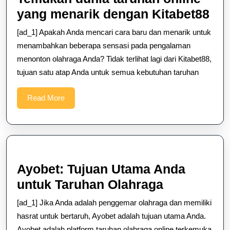
Te
yang menarik dengan Kitabet88
dun
[ad_1] Apakah Anda mencari cara baru dan menarik untuk
tar
menambahkan beberapa sensasi pada pengalaman
onl
menonton olahraga Anda? Tidak terlihat lagi dari Kitabet88,
tujuan satu atap Anda untuk semua kebutuhan taruhan
ya
me
Read
Read More
de
More
Kit
Ayobet: Tujuan Utama Anda
Ayobet:
untuk Taruhan Olahraga
Tujuan
[ad_1] Jika Anda adalah penggemar olahraga dan memiliki
Utama
hasrat untuk bertaruh, Ayobet adalah tujuan utama Anda.
Anda
Ayobet adalah platform taruhan olahraga online terkemuka