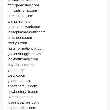
free-gamestop.com
sinbadtravels.com
ukmagzine.com
wareztech.org
usabestnetwork.com
jessepinkmanoutfit.com
umailsend.com
retarys.com
fasterformationcpf.com
goldensnuggles.com
lookbattlemap.com
buyrdpservice.com
yesport.net
tostylo.com
yougetthat.net
sportsnetclub.com
newbestcrypto.com
oxfordsave.com
iclassicgames.com
saung-artikel.com