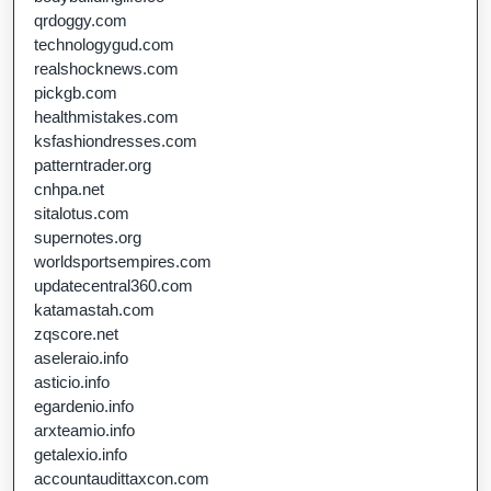
qrdoggy.com
technologygud.com
realshocknews.com
pickgb.com
healthmistakes.com
ksfashiondresses.com
patterntrader.org
cnhpa.net
sitalotus.com
supernotes.org
worldsportsempires.com
updatecentral360.com
katamastah.com
zqscore.net
aseleraio.info
asticio.info
egardenio.info
arxteamio.info
getalexio.info
accountaudittaxcon.com