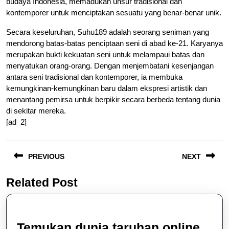
budaya Indonesia, memadukan unsur tradisional dan
kontemporer untuk menciptakan sesuatu yang benar-benar unik.
Secara keseluruhan, Suhu189 adalah seorang seniman yang
mendorong batas-batas penciptaan seni di abad ke-21. Karyanya
merupakan bukti kekuatan seni untuk melampaui batas dan
menyatukan orang-orang. Dengan menjembatani kesenjangan
antara seni tradisional dan kontemporer, ia membuka
kemungkinan-kemungkinan baru dalam ekspresi artistik dan
menantang pemirsa untuk berpikir secara berbeda tentang dunia
di sekitar mereka.
[ad_2]
Post
PREVIOUS
NEXT
navigation
Related Post
Previous
Next
post:
post:
Temukan dunia taruhan online