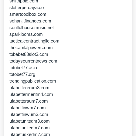
shiftripple.com
slotterpercaya.co
smartcoolbox.com
sohanjitfinances.com
soulfulhousemusic.net
sparklooms.com
tacticalcontractingllc.com
thecapitalpowers.com
tobabet88slot3.com
todayscurrentnews.com
totobet77.asia
totobet77.org
trendingpublication.com
ufabettererum3.com
ufabettermentm4.com
ufabettersum7.com
ufabettinwm7.com
ufabettinwum3.com
ufabetunitedm3.com
ufabetunitedm7.com
ufabetuskedm7.com