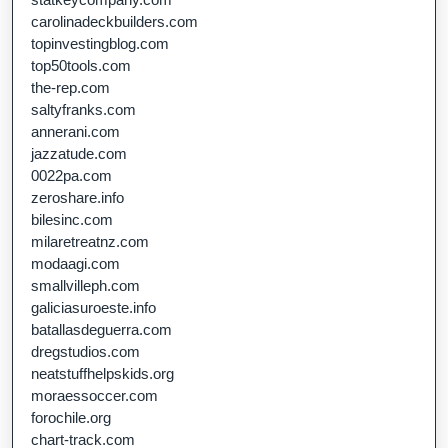
carolinadeckbuilders.com
topinvestingblog.com
top50tools.com
the-rep.com
saltyfranks.com
annerani.com
jazzatude.com
0022pa.com
zeroshare.info
bilesinc.com
milaretreatnz.com
modaagi.com
smallvilleph.com
galiciasuroeste.info
batallasdeguerra.com
dregstudios.com
neatstuffhelpskids.org
moraessoccer.com
forochile.org
chart-track.com