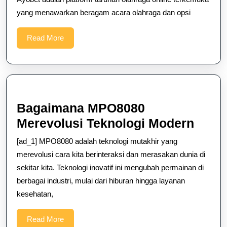
yang menawarkan beragam acara olahraga dan opsi
untuk
Taruhan
Read
Read More
Olahraga
More
Bagaimana MPO8080
Baga
Merevolusi Teknologi Modern
MPO8
[ad_1] MPO8080 adalah teknologi mutakhir yang
Merev
merevolusi cara kita berinteraksi dan merasakan dunia di
Tekno
sekitar kita. Teknologi inovatif ini mengubah permainan di
berbagai industri, mulai dari hiburan hingga layanan
Mode
kesehatan,
Read
Read More