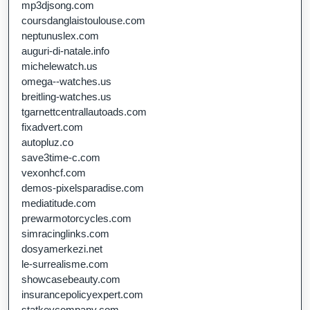
mp3djsong.com
coursdanglaistoulouse.com
neptunuslex.com
auguri-di-natale.info
michelewatch.us
omega--watches.us
breitling-watches.us
tgarnettcentrallautoads.com
fixadvert.com
autopluz.co
save3time-c.com
vexonhcf.com
demos-pixelsparadise.com
mediatitude.com
prewarmotorcycles.com
simracinglinks.com
dosyamerkezi.net
le-surrealisme.com
showcasebeauty.com
insurancepolicyexpert.com
statkeycompany.com