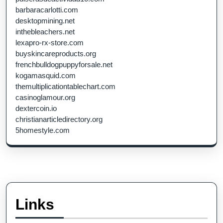
barbaracarlotti.com
desktopmining.net
inthebleachers.net
lexapro-rx-store.com
buyskincareproducts.org
frenchbulldogpuppyforsale.net
kogamasquid.com
themultiplicationtablechart.com
casinoglamour.org
dextercoin.io
christianarticledirectory.org
5homestyle.com
Links