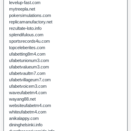
levelup-fast.com
mytreepla.net
pokersimulations.com
replicamanufactory.net
rezultate-loto.info
splendifulous.com
sportsrecords4u.com
topceleberites.com
ufabetting8m4.com
ufabetunionum3.com
ufabetvalueum3.com
ufabetvaultm7.com
ufabetvillageum7.com
ufabetvoicem3.com
waveufabetm4.com
wayang88.net
websiteufabetm4.com
whiteufabetm4.com
anikalappy.com
dininghelsinki.info