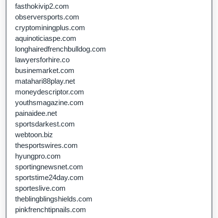
fasthokivip2.com
observersports.com
cryptominingplus.com
aquinoticiaspe.com
longhairedfrenchbulldog.com
lawyersforhire.co
businemarket.com
matahari88play.net
moneydescriptor.com
youthsmagazine.com
painaidee.net
sportsdarkest.com
webtoon.biz
thesportswires.com
hyungpro.com
sportingnewsnet.com
sportstime24day.com
sporteslive.com
theblingblingshields.com
pinkfrenchtipnails.com