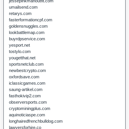
jessepinkmanoutfit.com
umailsend.com
retarys.com
fasterformationcpf.com
goldensnuggles.com
lookbattlemap.com
buyrdpservice.com
yesport.net
tostylo.com
yougetthat.net
sportsnetclub.com
newbestcrypto.com
oxfordsave.com
iclassicgames.com
saung-artikel.com
fasthokivip2.com
observersports.com
cryptominingplus.com
aquinoticiaspe.com
longhairedfrenchbulldog.com
lawyersforhire.co