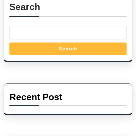
platfo
Search
game
yang
popule
Search
Recent Post