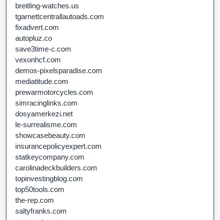
breitling-watches.us
tgarnettcentrallautoads.com
fixadvert.com
autopluz.co
save3time-c.com
vexonhcf.com
demos-pixelsparadise.com
mediatitude.com
prewarmotorcycles.com
simracinglinks.com
dosyamerkezi.net
le-surrealisme.com
showcasebeauty.com
insurancepolicyexpert.com
statkeycompany.com
carolinadeckbuilders.com
topinvestingblog.com
top50tools.com
the-rep.com
saltyfranks.com