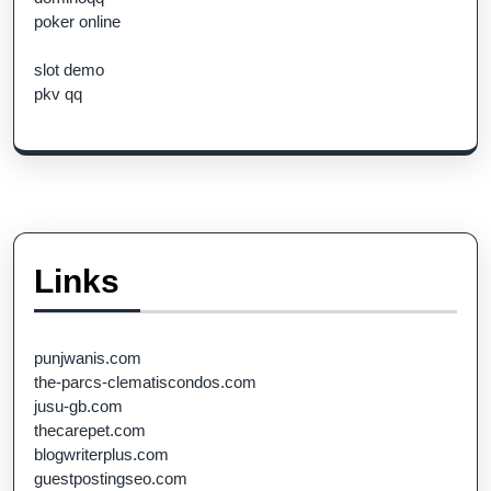
poker online
slot demo
pkv qq
Links
punjwanis.com
the-parcs-clematiscondos.com
jusu-gb.com
thecarepet.com
blogwriterplus.com
guestpostingseo.com