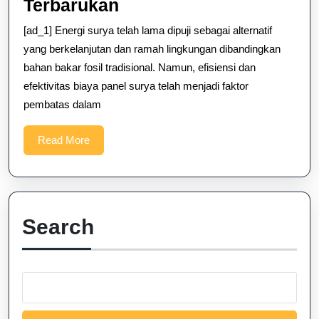
Melepaskan
Terbarukan
Tenaga
[ad_1] Energi surya telah lama dipuji sebagai alternatif
Surya
yang berkelanjutan dan ramah lingkungan dibandingkan
dengan
bahan bakar fosil tradisional. Namun, efisiensi dan
efektivitas biaya panel surya telah menjadi faktor
SPV88:
pembatas dalam
Pengubah
Permainan
Read
Read More
dalam
More
Energi
Terbarukan
Search