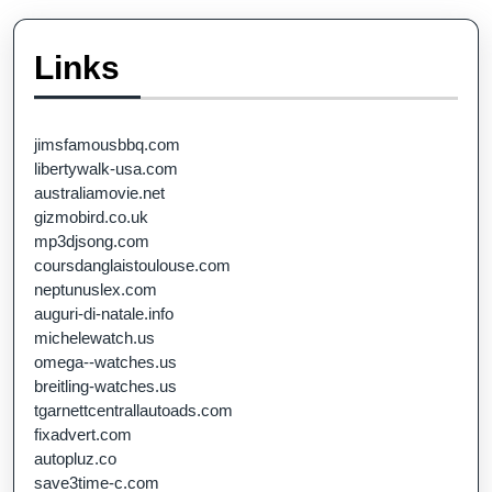
Links
jimsfamousbbq.com
libertywalk-usa.com
australiamovie.net
gizmobird.co.uk
mp3djsong.com
coursdanglaistoulouse.com
neptunuslex.com
auguri-di-natale.info
michelewatch.us
omega--watches.us
breitling-watches.us
tgarnettcentrallautoads.com
fixadvert.com
autopluz.co
save3time-c.com