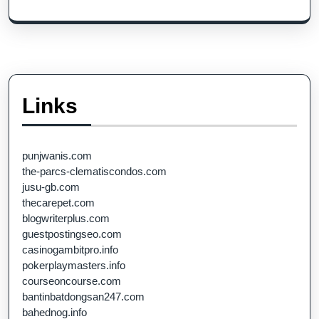
Links
punjwanis.com
the-parcs-clematiscondos.com
jusu-gb.com
thecarepet.com
blogwriterplus.com
guestpostingseo.com
casinogambitpro.info
pokerplaymasters.info
courseoncourse.com
bantinbatdongsan247.com
bahednog.info