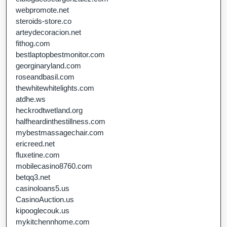
webpromote.net
steroids-store.co
arteydecoracion.net
fithog.com
bestlaptopbestmonitor.com
georginaryland.com
roseandbasil.com
thewhitewhitelights.com
atdhe.ws
heckrodtwetland.org
halfheardinthestillness.com
mybestmassagechair.com
ericreed.net
fluxetine.com
mobilecasino8760.com
betqq3.net
casinoloans5.us
CasinoAuction.us
kipooglecouk.us
mykitchennhome.com