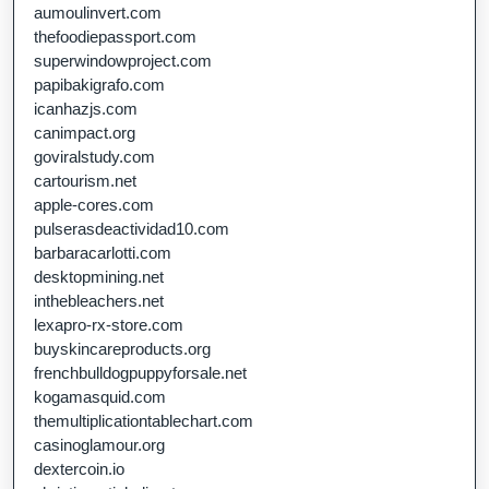
aumoulinvert.com
thefoodiepassport.com
superwindowproject.com
papibakigrafo.com
icanhazjs.com
canimpact.org
goviralstudy.com
cartourism.net
apple-cores.com
pulserasdeactividad10.com
barbaracarlotti.com
desktopmining.net
inthebleachers.net
lexapro-rx-store.com
buyskincareproducts.org
frenchbulldogpuppyforsale.net
kogamasquid.com
themultiplicationtablechart.com
casinoglamour.org
dextercoin.io