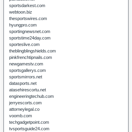
sportsdarkest.com
webtoon.biz
thesportswires.com
hyungpro.com
sportingnewsnet.com
sportstime24day.com
sporteslive.com
theblingblingshields.com
pinkfrenchtipnails.com
newgamestv.com
sportsgallerys.com
sportsmirrors.net
datasports.net
atasehirescortu.net
engineeringtechub.com
jerryescorts.com
attorneylegal.co
voomb.com
techgadgetpoint.com
tvsportsguide24.com