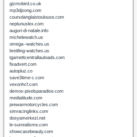
gizmobird.co.uk
mp3djsong.com
coursdanglaistoulouse.com
neptunuslex.com
auguri-di-natale.info
michelewatch.us
omega--watches.us
breitling-watches.us
tgarnettcentrallautoads.com
fixadvert.com
autopluz.co
save3time-c.com
vexonhcf.com
demos-pixelsparadise.com
mediatitude.com
prewarmotorcycles.com
simracinglinks.com
dosyamerkezi.net
le-surrealisme.com
showcasebeauty.com