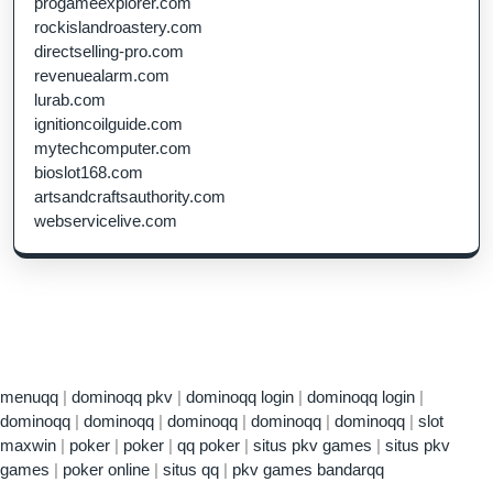
progameexplorer.com
rockislandroastery.com
directselling-pro.com
revenuealarm.com
lurab.com
ignitioncoilguide.com
mytechcomputer.com
bioslot168.com
artsandcraftsauthority.com
webservicelive.com
menuqq
|
dominoqq pkv
|
dominoqq login
|
dominoqq login
|
dominoqq
|
dominoqq
|
dominoqq
|
dominoqq
|
dominoqq
|
slot
maxwin
|
poker
|
poker
|
qq poker
|
situs pkv games
|
situs pkv
games
|
poker online
|
situs qq
|
pkv games bandarqq