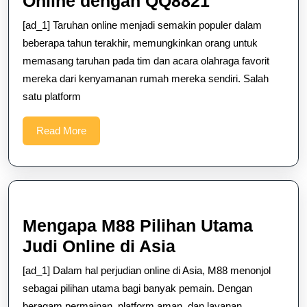
Online dengan QQ8821
Sensasi
[ad_1] Taruhan online menjadi semakin populer dalam
Taruhan
beberapa tahun terakhir, memungkinkan orang untuk
Online
memasang taruhan pada tim dan acara olahraga favorit
mereka dari kenyamanan rumah mereka sendiri. Salah
dengan
satu platform
QQ8821
Read
Read More
More
Mengapa M88 Pilihan Utama
Mengapa
Judi Online di Asia
M88
[ad_1] Dalam hal perjudian online di Asia, M88 menonjol
Pilihan
sebagai pilihan utama bagi banyak pemain. Dengan
Utama
beragam permainan, platform aman, dan layanan