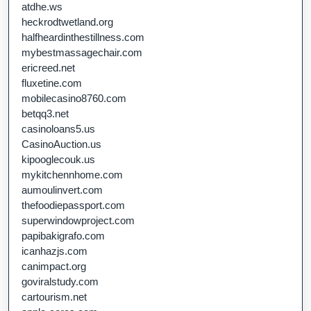
atdhe.ws
heckrodtwetland.org
halfheardinthestillness.com
mybestmassagechair.com
ericreed.net
fluxetine.com
mobilecasino8760.com
betqq3.net
casinoloans5.us
CasinoAuction.us
kipooglecouk.us
mykitchennhome.com
aumoulinvert.com
thefoodiepassport.com
superwindowproject.com
papibakigrafo.com
icanhazjs.com
canimpact.org
goviralstudy.com
cartourism.net