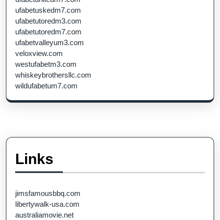
ufabetuskedm7.com
ufabetutoredm3.com
ufabetutoredm7.com
ufabetvalleyum3.com
veloxview.com
westufabetm3.com
whiskeybrothersllc.com
wildufabetum7.com
Links
jimsfamousbbq.com
libertywalk-usa.com
australiamovie.net