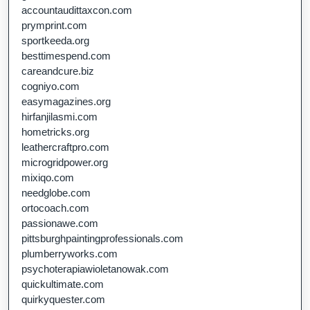
accountaudittaxcon.com
prymprint.com
sportkeeda.org
besttimespend.com
careandcure.biz
cogniyo.com
easymagazines.org
hirfanjilasmi.com
hometricks.org
leathercraftpro.com
microgridpower.org
mixiqo.com
needglobe.com
ortocoach.com
passionawe.com
pittsburghpaintingprofessionals.com
plumberryworks.com
psychoterapiawioletanowak.com
quickultimate.com
quirkyquester.com