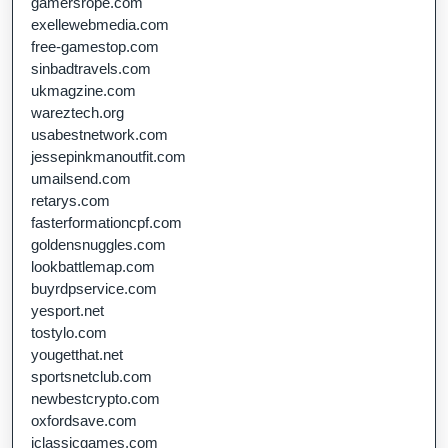
gamersrope.com
exellewebmedia.com
free-gamestop.com
sinbadtravels.com
ukmagzine.com
wareztech.org
usabestnetwork.com
jessepinkmanoutfit.com
umailsend.com
retarys.com
fasterformationcpf.com
goldensnuggles.com
lookbattlemap.com
buyrdpservice.com
yesport.net
tostylo.com
yougetthat.net
sportsnetclub.com
newbestcrypto.com
oxfordsave.com
iclassicgames.com