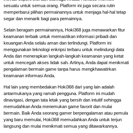
sesuatu untuk semua orang. Platform ini juga secara rutin
memperbarui pilihan permainannya untuk menjaga hal-hal tetap
segar dan menarik bagi para pemainnya.
Selain beragam permainannya, Hoki368 juga menawarkan fitur
keamanan terbaik untuk memastikan informasi pribadi dan
keuangan Anda selalu aman dan terlindungi. Platform ini
menggunakan teknologi enkripsi terbaru untuk melindungi data
Anda dan menerapkan langkah-langkah keamanan yang ketat
untuk mencegah akses tidak sah. Artinya, Anda dapat menikmati
pengalaman bermain game tanpa harus mengkhawatirkan
keamanan informasi Anda.
Hal lain yang membedakan Hoki368 dari yang lain adalah
antarmukanya yang ramah pengguna. Platform ini mudah
dinavigasi, dengan tata letak yang bersih dan intuitif sehingga
memudahkan Anda menemukan game favorit dan mulai
bermain. Baik Anda seorang gamer berpengalaman atau pemula
yang baru memulai, Hoki368 memudahkan Anda untuk terjun
langsung dan mulai menikmati semua yang ditawarkannya.