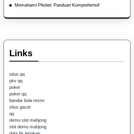
Memahami Plisbet: Panduan Komprehensif
Links
situs qq
pkv qq
poker
poker qq
bandar bola resmi
situs gacor
qq
demo slot mahjong
slot demo mahjong
data hk lengkap