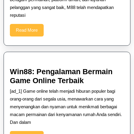
pelanggan yang sangat baik, M88 telah mendapatkan
Judi
reputasi
Online
di
Read
Read More
Asia
More
Win88: Pengalaman Bermain
Win88:
Game Online Terbaik
Pengalaman
[ad_1] Game online telah menjadi hiburan populer bagi
Bermain
orang-orang dari segala usia, menawarkan cara yang
Game
menyenangkan dan nyaman untuk menikmati berbagai
macam permainan dari kenyamanan rumah Anda sendiri.
Online
Dan dalam
Terbaik