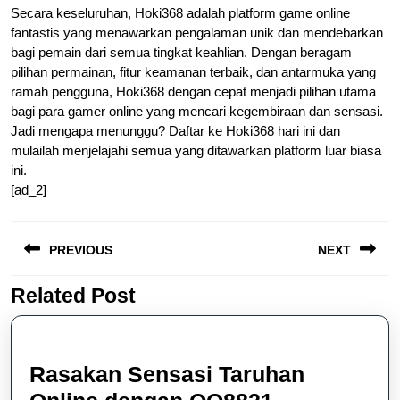
Secara keseluruhan, Hoki368 adalah platform game online
fantastis yang menawarkan pengalaman unik dan mendebarkan
bagi pemain dari semua tingkat keahlian. Dengan beragam
pilihan permainan, fitur keamanan terbaik, dan antarmuka yang
ramah pengguna, Hoki368 dengan cepat menjadi pilihan utama
bagi para gamer online yang mencari kegembiraan dan sensasi.
Jadi mengapa menunggu? Daftar ke Hoki368 hari ini dan
mulailah menjelajahi semua yang ditawarkan platform luar biasa
ini.
[ad_2]
Post
PREVIOUS
NEXT
navigation
Related Post
Previous
Next
post:
post:
Rasakan Sensasi Taruhan
Rasakan