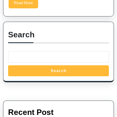
Read
Read More
More
Search
Search
Recent Post