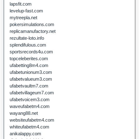
lapsfit.com
levelup-fast.com
mytreepla.net
pokersimulations.com
replicamanufactory.net
rezultate-loto.info
splendifulous.com
sportsrecords4u.com
topceleberites.com
ufabetting8m4.com
ufabetunionum3.com
ufabetvalueum3.com
ufabetvaultm7.com
ufabetvillageum7.com
ufabetvoicem3.com
waveufabetm4.com
wayang88.net
websiteufabetm4.com
whiteufabetm4.com
anikalappy.com