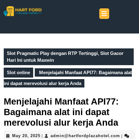
Skip
to
Open
content
Button
Skip
to
Search
content
for:
Slot Pragmatic Play dengan RTP Tertinggi, Slot Gacor
Hari Ini untuk Maxwin
Slot online
Menjelajahi Manfaat API77: Bagaimana alat
ini dapat merevolusi alur kerja Anda
Menjelajahi Manfaat API77:
Bagaimana alat ini dapat
merevolusi alur kerja Anda
May
admin@h
May 20, 2025
admin@hartfordplazahotel.com
|
|