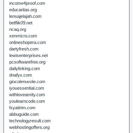
income4proof.com
educaritas.org
lensajelajah.com
betflik09.net
ncaq.org
xenmicro.com
onlineshopera.com
dartyfresh.com
lewisenterprises.net
pcsoftwarefree.org
dailylinking.com
dnafyx.com
giocolenuvole.com
iyouessential.com
withloveamity.com
youlearncode.com
fxyatirim.com
abbuguide.com
technologyresult.com
webhostingoffers.org