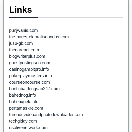
Links
punjwanis.com
the-parcs-clematiscondos.com
jusu-gb.com
thecarepet.com
blogwriterplus.com
guestpostingseo.com
casinogambitpro.info
pokerplaymasters.info
courseoncourse.com
bantinbatdongsan247.com
bahednog.info
bahenxgek.info
pertamaskre.com
threadsvideoandphotodownloader.com
techgiddy.com
usalivenetwork.com