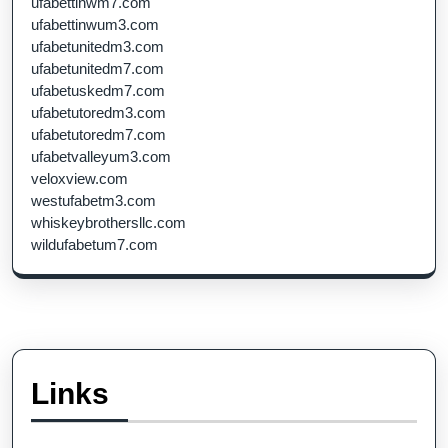
ufabettinwm7.com
ufabettinwum3.com
ufabetunitedm3.com
ufabetunitedm7.com
ufabetuskedm7.com
ufabetutoredm3.com
ufabetutoredm7.com
ufabetvalleyum3.com
veloxview.com
westufabetm3.com
whiskeybrothersllc.com
wildufabetum7.com
Links