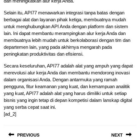
dan meningkatkan alur kerja Anda.
Selain itu, API77 menawarkan integrasi tanpa batas dengan
berbagai alat dan layanan pihak ketiga, membuatnya mudah
untuk menghubungkan API Anda dengan platform dan sistem
lain. Ini dapat membantu merampingkan alur kerja Anda dan
membuatnya lebih mudah untuk berkolaborasi dengan tim dan
departemen lain, yang pada akhirnya mengarah pada
peningkatan produktivitas dan efisiensi.
Secara keseluruhan, API77 adalah alat yang ampuh yang dapat
merevolusi alur kerja Anda dan membantu mendorong inovasi
dalam organisasi Anda. Dengan antarmuka yang ramah
pengguna, fitur keamanan yang kuat, dan kemampuan analitik
yang kuat, API77 adalah alat yang harus dimiliki untuk setiap
bisnis yang ingin tetap di depan kompetisi dalam lanskap digital
yang serba cepat saat ini.
[ad_2]
Post
PREVIOUS
NEXT
navigation