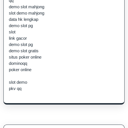
qq
demo slot mahjong
slot demo mahjong
data hk lengkap
demo slot pg
slot
link gacor
demo slot pg
demo slot gratis
situs poker online
dominoqq
poker online
slot demo
pkv qq