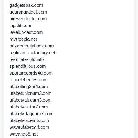
gadgetspak.com
gearsngadget.com
hireseodoctor.com
lapsfit.com
levelup-fast.com
mytreepla.net
pokersimulations.com
replicamanufactory.net
rezultate-loto.info
splendifulous.com
sportsrecords4u.com
topceleberites.com
ufabetting8m4.com
ufabetunionum3.com
ufabetvalueum3.com
ufabetvaultm7.com
ufabetvillageum7.com
ufabetvoicem3.com
waveufabetm4.com
wayang88.net