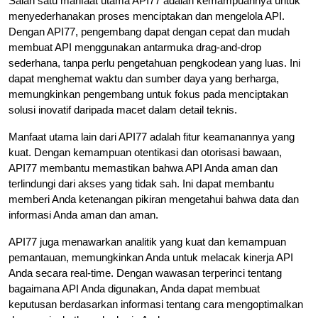
Salah satu manfaat utama API77 adalah kemampuannya untuk
menyederhanakan proses menciptakan dan mengelola API.
Dengan API77, pengembang dapat dengan cepat dan mudah
membuat API menggunakan antarmuka drag-and-drop
sederhana, tanpa perlu pengetahuan pengkodean yang luas. Ini
dapat menghemat waktu dan sumber daya yang berharga,
memungkinkan pengembang untuk fokus pada menciptakan
solusi inovatif daripada macet dalam detail teknis.
Manfaat utama lain dari API77 adalah fitur keamanannya yang
kuat. Dengan kemampuan otentikasi dan otorisasi bawaan,
API77 membantu memastikan bahwa API Anda aman dan
terlindungi dari akses yang tidak sah. Ini dapat membantu
memberi Anda ketenangan pikiran mengetahui bahwa data dan
informasi Anda aman dan aman.
API77 juga menawarkan analitik yang kuat dan kemampuan
pemantauan, memungkinkan Anda untuk melacak kinerja API
Anda secara real-time. Dengan wawasan terperinci tentang
bagaimana API Anda digunakan, Anda dapat membuat
keputusan berdasarkan informasi tentang cara mengoptimalkan