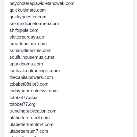
psychoterapiawioletanowak.com
quickultimate.com
quirkyquester.com
sexmedicineformen.com
shiftripple.com
slotterpercaya.co
smartcoolbox.com
sohanjitfinances.com
soulfulhousemusic.net
sparklooms.com
tacticalcontractingllc.com
thecapitalpowers.com
tobabet88slot3.com
todayscurrentnews.com
totobet77.asia
totobet77.org
trendingpublication.com
ufabettererum3.com
ufabettermentm4.com
ufabettersum7.com