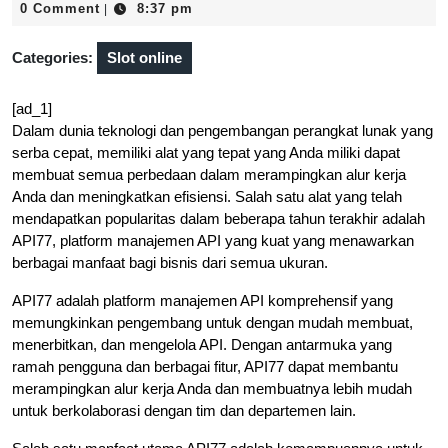
20,
0 Comment
8:37 pm
|
2025
Categories:
Slot online
[ad_1]
Dalam dunia teknologi dan pengembangan perangkat lunak yang
serba cepat, memiliki alat yang tepat yang Anda miliki dapat
membuat semua perbedaan dalam merampingkan alur kerja
Anda dan meningkatkan efisiensi. Salah satu alat yang telah
mendapatkan popularitas dalam beberapa tahun terakhir adalah
API77, platform manajemen API yang kuat yang menawarkan
berbagai manfaat bagi bisnis dari semua ukuran.
API77 adalah platform manajemen API komprehensif yang
memungkinkan pengembang untuk dengan mudah membuat,
menerbitkan, dan mengelola API. Dengan antarmuka yang
ramah pengguna dan berbagai fitur, API77 dapat membantu
merampingkan alur kerja Anda dan membuatnya lebih mudah
untuk berkolaborasi dengan tim dan departemen lain.