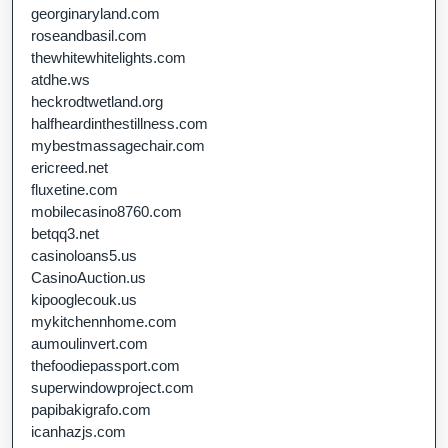
georginaryland.com
roseandbasil.com
thewhitewhitelights.com
atdhe.ws
heckrodtwetland.org
halfheardinthestillness.com
mybestmassagechair.com
ericreed.net
fluxetine.com
mobilecasino8760.com
betqq3.net
casinoloans5.us
CasinoAuction.us
kipooglecouk.us
mykitchennhome.com
aumoulinvert.com
thefoodiepassport.com
superwindowproject.com
papibakigrafo.com
icanhazjs.com