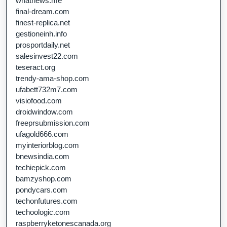
whatnews.me
final-dream.com
finest-replica.net
gestioneinh.info
prosportdaily.net
salesinvest22.com
teseract.org
trendy-ama-shop.com
ufabett732m7.com
visiofood.com
droidwindow.com
freeprsubmission.com
ufagold666.com
myinteriorblog.com
bnewsindia.com
techiepick.com
bamzyshop.com
pondycars.com
techonfutures.com
techoologic.com
raspberryketonescanada.org