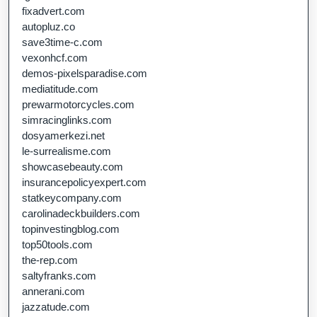
fixadvert.com
autopluz.co
save3time-c.com
vexonhcf.com
demos-pixelsparadise.com
mediatitude.com
prewarmotorcycles.com
simracinglinks.com
dosyamerkezi.net
le-surrealisme.com
showcasebeauty.com
insurancepolicyexpert.com
statkeycompany.com
carolinadeckbuilders.com
topinvestingblog.com
top50tools.com
the-rep.com
saltyfranks.com
annerani.com
jazzatude.com