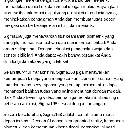
lingkungan mereka dengan cara -cara baru dan menarik,
memadukan dunia fisik dan virtual dengan mulus. Bayangkan
bisa melihat informasi digital yang dilapisi di atas dunia nyata,
meningkatkan pengalaman Anda dan membuat tugas seperti
navigasi dan berbelanja lebih intuitif dan menarik.
Sigma168 juga menawarkan fitur keamanan biometrik yang
canggih, memastikan bahwa data dan informasi pribadi Anda
aman setiap saat. Dengan teknologi pengenalan wajah dan
sensor sidik jari, Anda dapat yakin bahwa perangkat Anda
dilindungi dari akses yang tidak sah.
Selain fitur-fitur mutakhir ini, Sigma168 juga menawarkan
kemampuan kinerja yang mengesankan. Dengan prosesor yang
kuat dan ruang penyimpanan yang cukup, perangkat ini dapat
menangani bahkan tugas yang paling menuntut dengan mudah.
Baik Anda streaming video, bermain game, atau multitasking di
beberapa aplikasi, Sigma168 sesuai dengan tantangan.
Secara keseluruhan, Sigma168 adalah contoh utama masa
depan inovasi. Dengan AI canggih, augmented reality, keamanan
biometrik, dan kemampuan kinerja tinggi, perangkat ini pasti