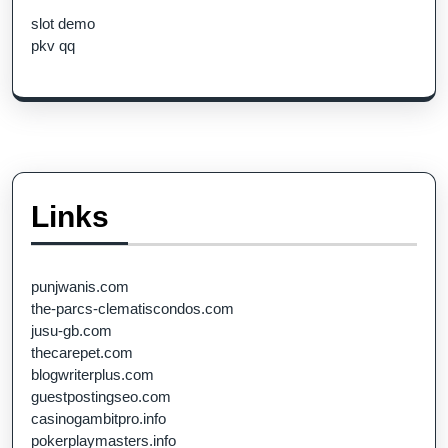
slot demo
pkv qq
Links
punjwanis.com
the-parcs-clematiscondos.com
jusu-gb.com
thecarepet.com
blogwriterplus.com
guestpostingseo.com
casinogambitpro.info
pokerplaymasters.info