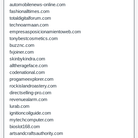
automobilenews-online.com
fashionalltimes.com
totaldigitalforum.com
technoarmaan.com
empresasposicionamientoweb.com
tonybestcosmetics.com
buzznc.com
fxjoiner.com
skinbykindra.com
alltherageface.com
codenational.com
progameexplorer.com
rockislandroastery.com
directselling-pro.com
revenuealarm.com
lurab.com
ignitioncoilguide.com
mytechcomputer.com
bioslot168.com
artsandcraftsauthority.com