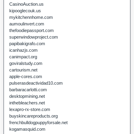
CasinoAuction.us
kipooglecouk.us
mykitchennhome.com
aumoulinvert.com
thefoodiepassport.com
superwindowproject.com
papibakigrafo.com
icanhazjs.com
canimpact.org
goviralstudy.com
cartourism.net
apple-cores.com
pulserasdeactividad10.com
barbaracarlotti.com
desktopmining.net
inthebleachers.net
lexapro-rx-store.com
buyskincareproducts.org
frenchbulldogpuppyforsale.net
kogamasquid.com