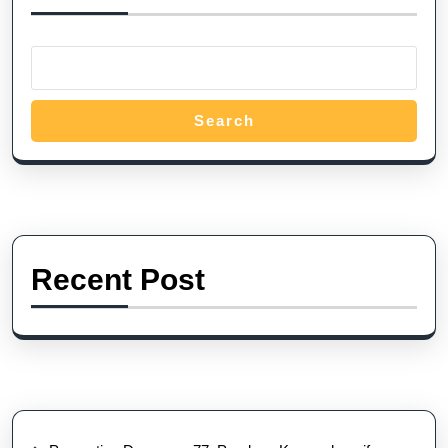
Search
Recent Post