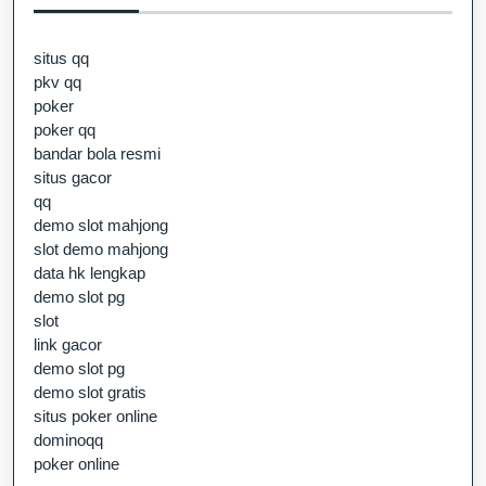
situs qq
pkv qq
poker
poker qq
bandar bola resmi
situs gacor
qq
demo slot mahjong
slot demo mahjong
data hk lengkap
demo slot pg
slot
link gacor
demo slot pg
demo slot gratis
situs poker online
dominoqq
poker online