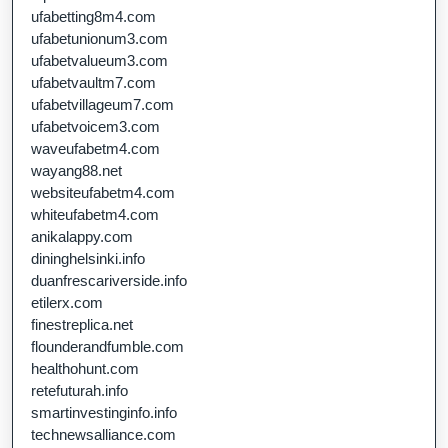
ufabetting8m4.com
ufabetunionum3.com
ufabetvalueum3.com
ufabetvaultm7.com
ufabetvillageum7.com
ufabetvoicem3.com
waveufabetm4.com
wayang88.net
websiteufabetm4.com
whiteufabetm4.com
anikalappy.com
dininghelsinki.info
duanfrescariverside.info
etilerx.com
finestreplica.net
flounderandfumble.com
healthohunt.com
retefuturah.info
smartinvestinginfo.info
technewsalliance.com