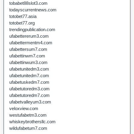
tobabet88slot3.com
todayscurrentnews.com
totobet77.asia
totobet77.org
trendingpublication.com
ufabettererum3.com
ufabettermentm4.com
ufabettersum7.com
ufabettinwm7.com
ufabettinwum3.com
ufabetunitedm3.com
ufabetunitedm7.com
ufabetuskedm7.com
ufabetutoredm3.com
ufabetutoredm7.com
ufabetvalleyum3.com
veloxview.com
westufabetm3.com
whiskeybrothersllc.com
wildufabetum7.com