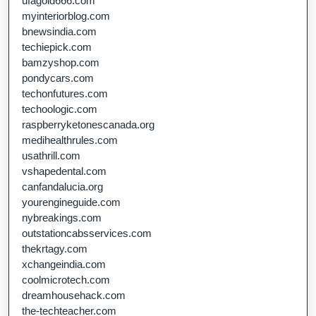
ufagold666.com
myinteriorblog.com
bnewsindia.com
techiepick.com
bamzyshop.com
pondycars.com
techonfutures.com
techoologic.com
raspberryketonescanada.org
medihealthrules.com
usathrill.com
vshapedental.com
canfandalucia.org
yourengineguide.com
nybreakings.com
outstationcabsservices.com
thekrtagy.com
xchangeindia.com
coolmicrotech.com
dreamhousehack.com
the-techteacher.com