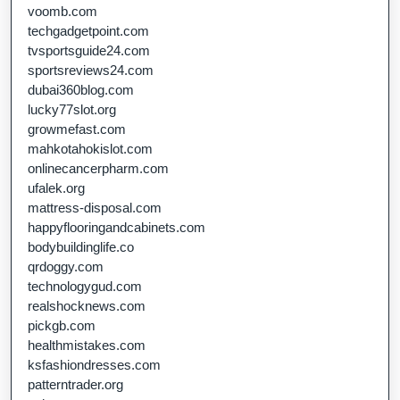
voomb.com
techgadgetpoint.com
tvsportsguide24.com
sportsreviews24.com
dubai360blog.com
lucky77slot.org
growmefast.com
mahkotahokislot.com
onlinecancerpharm.com
ufalek.org
mattress-disposal.com
happyflooringandcabinets.com
bodybuildinglife.co
qrdoggy.com
technologygud.com
realshocknews.com
pickgb.com
healthmistakes.com
ksfashiondresses.com
patterntrader.org