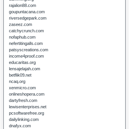
rajalion88.com
goupuntacana.com
riversedgepark.com
zaseez.com
catchycrunch.com
nofaphub.com
nefertitingalls.com
patsyscreations.com
income4proof.com
educaritas.org
lensajelajah.com
betflik09.net
ncaq.org
xenmicro.com
onlineshopera.com
dartyfresh.com
lewisenterprises.net
pcsoftwarefree.org
dailylinking.com
dnafyx.com