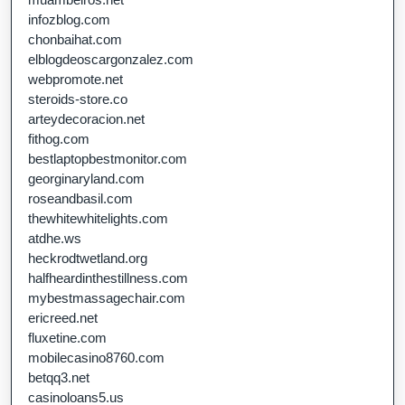
infozblog.com
chonbaihat.com
elblogdeoscargonzalez.com
webpromote.net
steroids-store.co
arteydecoracion.net
fithog.com
bestlaptopbestmonitor.com
georginaryland.com
roseandbasil.com
thewhitewhitelights.com
atdhe.ws
heckrodtwetland.org
halfheardinthestillness.com
mybestmassagechair.com
ericreed.net
fluxetine.com
mobilecasino8760.com
betqq3.net
casinoloans5.us