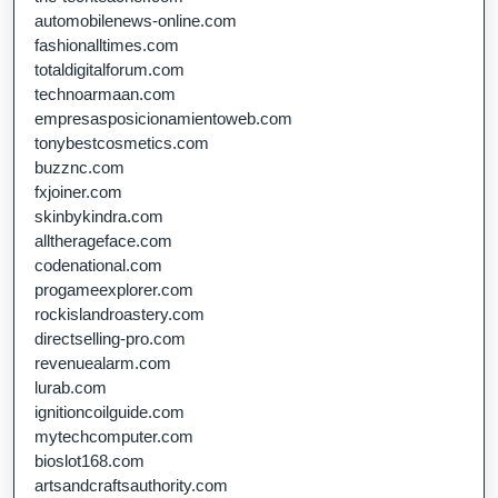
automobilenews-online.com
fashionalltimes.com
totaldigitalforum.com
technoarmaan.com
empresasposicionamientoweb.com
tonybestcosmetics.com
buzznc.com
fxjoiner.com
skinbykindra.com
alltherageface.com
codenational.com
progameexplorer.com
rockislandroastery.com
directselling-pro.com
revenuealarm.com
lurab.com
ignitioncoilguide.com
mytechcomputer.com
bioslot168.com
artsandcraftsauthority.com