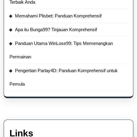
Terbaik Anda
Memahami Plisbet: Panduan Komprehensif
Apa itu Bunga99? Tinjauan Komprehensif
Panduan Utama WinLose99: Tips Memenangkan
Permainan
Pengertian Parlay4D: Panduan Komprehensif untuk
Pemula
Links