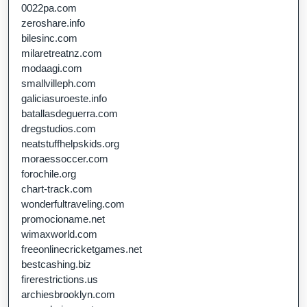
0022pa.com
zeroshare.info
bilesinc.com
milaretreatnz.com
modaagi.com
smallvilleph.com
galiciasuroeste.info
batallasdeguerra.com
dregstudios.com
neatstuffhelpskids.org
moraessoccer.com
forochile.org
chart-track.com
wonderfultraveling.com
promocioname.net
wimaxworld.com
freeonlinecricketgames.net
bestcashing.biz
firerestrictions.us
archiesbrooklyn.com