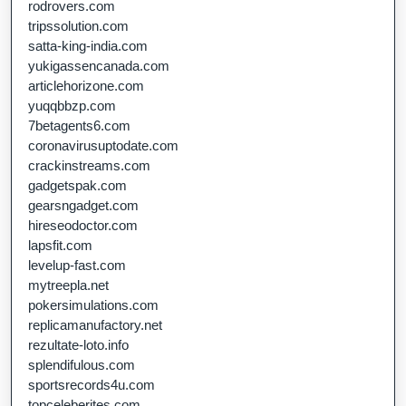
rodrovers.com
tripssolution.com
satta-king-india.com
yukigassencanada.com
articlehorizone.com
yuqqbbzp.com
7betagents6.com
coronavirusuptodate.com
crackinstreams.com
gadgetspak.com
gearsngadget.com
hireseodoctor.com
lapsfit.com
levelup-fast.com
mytreepla.net
pokersimulations.com
replicamanufactory.net
rezultate-loto.info
splendifulous.com
sportsrecords4u.com
topceleberites.com