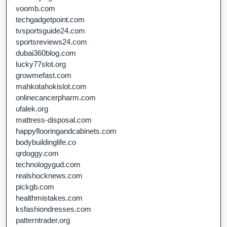
voomb.com
techgadgetpoint.com
tvsportsguide24.com
sportsreviews24.com
dubai360blog.com
lucky77slot.org
growmefast.com
mahkotahokislot.com
onlinecancerpharm.com
ufalek.org
mattress-disposal.com
happyflooringandcabinets.com
bodybuildinglife.co
qrdoggy.com
technologygud.com
realshocknews.com
pickgb.com
healthmistakes.com
ksfashiondresses.com
patterntrader.org