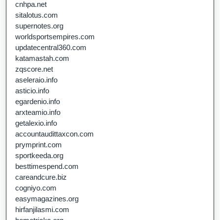
cnhpa.net
sitalotus.com
supernotes.org
worldsportsempires.com
updatecentral360.com
katamastah.com
zqscore.net
aseleraio.info
asticio.info
egardenio.info
arxteamio.info
getalexio.info
accountaudittaxcon.com
prymprint.com
sportkeeda.org
besttimespend.com
careandcure.biz
cogniyo.com
easymagazines.org
hirfanjilasmi.com