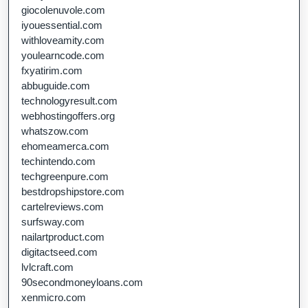
giocolenuvole.com
iyouessential.com
withloveamity.com
youlearncode.com
fxyatirim.com
abbuguide.com
technologyresult.com
webhostingoffers.org
whatszow.com
ehomeamerca.com
techintendo.com
techgreenpure.com
bestdropshipstore.com
cartelreviews.com
surfsway.com
nailartproduct.com
digitactseed.com
lvlcraft.com
90secondmoneyloans.com
xenmicro.com