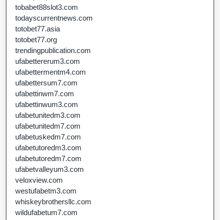
tobabet88slot3.com
todayscurrentnews.com
totobet77.asia
totobet77.org
trendingpublication.com
ufabettererum3.com
ufabettermentm4.com
ufabettersum7.com
ufabettinwm7.com
ufabettinwum3.com
ufabetunitedm3.com
ufabetunitedm7.com
ufabetuskedm7.com
ufabetutoredm3.com
ufabetutoredm7.com
ufabetvalleyum3.com
veloxview.com
westufabetm3.com
whiskeybrothersllc.com
wildufabetum7.com