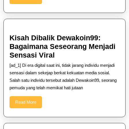
di
More
Dunia
Gaming
Kisah Dibalik Dewakoin99:
Bagaimana Seseorang Menjadi
Kisah
Sensasi Viral
Dibalik
[ad_1] Di era digital saat ini, tidak jarang individu menjadi
Dewakoin99:
sensasi dalam sekejap berkat kekuatan media sosial.
Bagaimana
Salah satu individu tersebut adalah Dewakoin99, seorang
pemuda yang telah memikat hati jutaan
Seseorang
Menjadi
Read
Read More
Sensasi
More
Viral