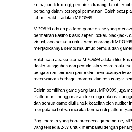
kemajuan teknologi, pemain sekarang dapat terhubu
bersaing dalam berbagai permainan. Salah satu pl
tahun terakhir adalah MPO999.
MPO999 adalah platform game online yang menawar
permainan kasino klasik seperti poker, blackjack, 
virtual, ada sesuatu untuk semua orang di MPO999
menjadikannya sempurna untuk pemula dan gamer
Salah satu atraksi utama MPO999 adalah fitur kas
dealer sungguhan dan pemain lain secara real-tim
pengalaman bermain game dan membuatnya terasa leb
menawarkan berbagai promosi dan bonus agar pemain
Selain pemilihan game yang luas, MPO999 juga me
Platform ini menggunakan teknologi enkripsi cang
dan semua game diuji untuk keadilan oleh auditor 
mengetahui bahwa mereka bermain di platform yang 
Bagi mereka yang baru mengenal game online, 
yang tersedia 24/7 untuk membantu dengan perta