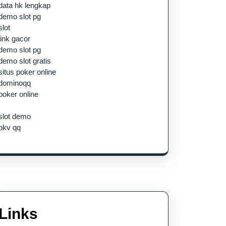
data hk lengkap
demo slot pg
tan
slot
ruh:
link gacor
ak
demo slot pg
demo slot gratis
yu88
situs poker online
dominoqq
kap
poker online
l
slot demo
pkv qq
Links