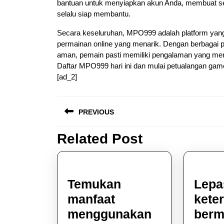
bantuan untuk menyiapkan akun Anda, membuat se
selalu siap membantu.
Secara keseluruhan, MPO999 adalah platform yang f
permainan online yang menarik. Dengan berbagai p
aman, pemain pasti memiliki pengalaman yang m
Daftar MPO999 hari ini dan mulai petualangan gam
[ad_2]
Post
PREVIOUS
navigation
Related Post
Previous
post:
Temukan
Lepa
manfaat
kete
menggunakan
berm