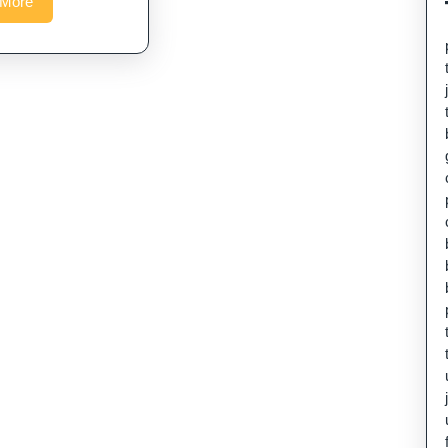
Read
 More
More