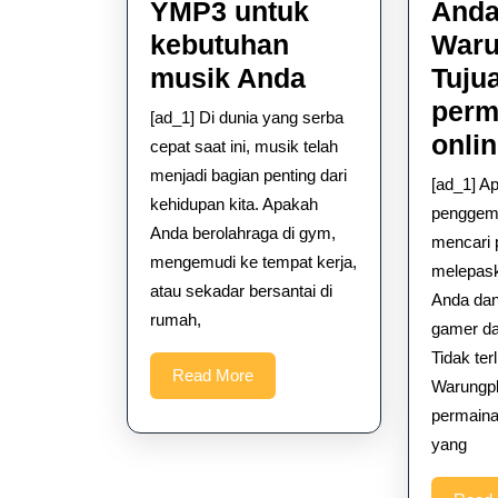
YMP3 untuk
Anda
kebutuhan
Waru
Temukan
musik Anda
Tuju
manfaat
perm
[ad_1] Di dunia yang serba
menggunakan
onlin
cepat saat ini, musik telah
YMP3
menjadi bagian penting dari
[ad_1] A
kehidupan kita. Apakah
untuk
penggem
Anda berolahraga di gym,
kebutuhan
mencari 
mengemudi ke tempat kerja,
musik
melepask
atau sekadar bersantai di
Anda dan
Anda
rumah,
gamer da
Tidak terl
Read
Read More
Warungpl
More
permainan
yang