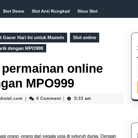
Slot Demo
Slot Anti Rungkad
Situs Slot
t Gacor Hari Ini untuk Maxwin
Slot online
narik dengan MPO999
 permainan online
ngan MPO999
admin@hartfordplazahotel.com
ahotel.com
0 Comment
5:33 am
|
|
agi orang -orang dari segala usia di seluruh dunia. Dengan