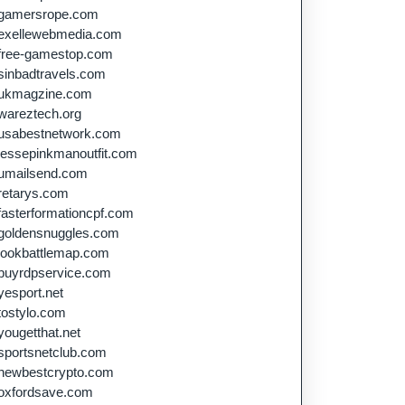
gamersrope.com
exellewebmedia.com
free-gamestop.com
sinbadtravels.com
ukmagzine.com
wareztech.org
usabestnetwork.com
jessepinkmanoutfit.com
umailsend.com
retarys.com
fasterformationcpf.com
goldensnuggles.com
lookbattlemap.com
buyrdpservice.com
yesport.net
tostylo.com
yougetthat.net
sportsnetclub.com
newbestcrypto.com
oxfordsave.com