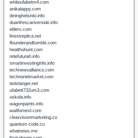
whiteufabetm4.com
anikalappy.com
dininghelsinki.info
duanfrescariverside.info
etilerx.com
finestreplica.net
flounderandfumble.com
healthohunt.com
retefuturah.info
smartinvestinginfo.info
technewsalliance.com
technonetmarket.com
tedstanger.net
ufabett732um3.com
uskola.info
wagonpaints.info
waitfornext.com
clearvisionmarketing.co
quantum-code.co
whatnews.me
final-dream.com