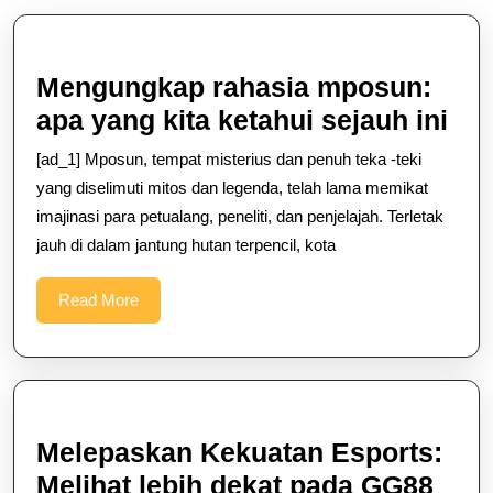
post:
post:
Mengungkap rahasia mposun:
Me
apa yang kita ketahui sejauh ini
rah
[ad_1] Mposun, tempat misterius dan penuh teka -teki
mp
yang diselimuti mitos dan legenda, telah lama memikat
ap
imajinasi para petualang, peneliti, dan penjelajah. Terletak
jauh di dalam jantung hutan terpencil, kota
ya
kit
Read
Read More
ket
More
sej
ini
Melepaskan Kekuatan Esports:
Mel
Melihat lebih dekat pada GG88