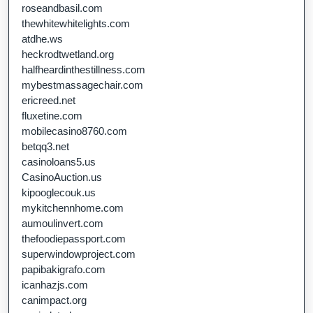
roseandbasil.com
thewhitewhitelights.com
atdhe.ws
heckrodtwetland.org
halfheardinthestillness.com
mybestmassagechair.com
ericreed.net
fluxetine.com
mobilecasino8760.com
betqq3.net
casinoloans5.us
CasinoAuction.us
kipooglecouk.us
mykitchennhome.com
aumoulinvert.com
thefoodiepassport.com
superwindowproject.com
papibakigrafo.com
icanhazjs.com
canimpact.org