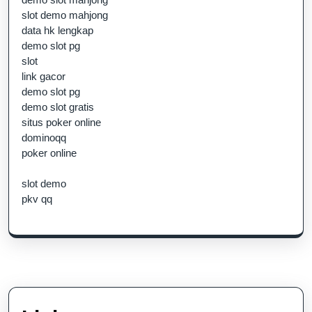
slot demo mahjong
data hk lengkap
demo slot pg
slot
link gacor
demo slot pg
demo slot gratis
situs poker online
dominoqq
poker online
slot demo
pkv qq