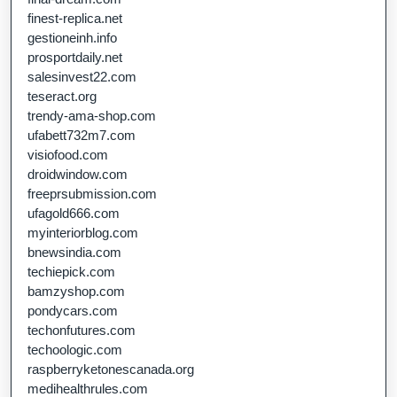
finest-replica.net
gestioneinh.info
prosportdaily.net
salesinvest22.com
teseract.org
trendy-ama-shop.com
ufabett732m7.com
visiofood.com
droidwindow.com
freeprsubmission.com
ufagold666.com
myinteriorblog.com
bnewsindia.com
techiepick.com
bamzyshop.com
pondycars.com
techonfutures.com
techoologic.com
raspberryketonescanada.org
medihealthrules.com