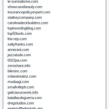
le-surrealisme.com
showcasebeauty.com
insurancepolicyexpert.com
statkeycompany.com
carolinadeckbuilders.com
topinvestingblog.com
top50tools.com
the-rep.com
saltyfranks.com
annerani.com
jazzatude.com
0022pa.com
zeroshare.info
bilesinc.com
milaretreatnz.com
modaagi.com
smallvilleph.com
galiciasuroeste.info
batallasdeguerra.com
dregstudios.com
neatstuffhelpskids.org