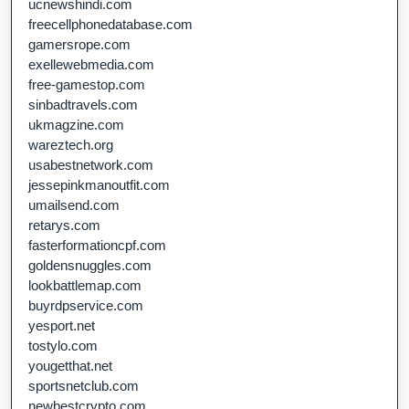
ucnewshindi.com
freecellphonedatabase.com
gamersrope.com
exellewebmedia.com
free-gamestop.com
sinbadtravels.com
ukmagzine.com
wareztech.org
usabestnetwork.com
jessepinkmanoutfit.com
umailsend.com
retarys.com
fasterformationcpf.com
goldensnuggles.com
lookbattlemap.com
buyrdpservice.com
yesport.net
tostylo.com
yougetthat.net
sportsnetclub.com
newbestcrypto.com