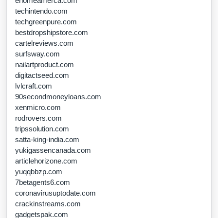
ehomeamerca.com
techintendo.com
techgreenpure.com
bestdropshipstore.com
cartelreviews.com
surfsway.com
nailartproduct.com
digitactseed.com
lvlcraft.com
90secondmoneyloans.com
xenmicro.com
rodrovers.com
tripssolution.com
satta-king-india.com
yukigassencanada.com
articlehorizone.com
yuqqbbzp.com
7betagents6.com
coronavirusuptodate.com
crackinstreams.com
gadgetspak.com