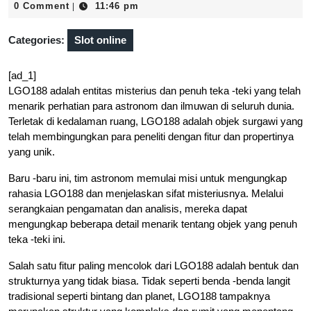
23,
0 Comment
11:46 pm
|
2025
Categories:
Slot online
[ad_1]
LGO188 adalah entitas misterius dan penuh teka -teki yang telah
menarik perhatian para astronom dan ilmuwan di seluruh dunia.
Terletak di kedalaman ruang, LGO188 adalah objek surgawi yang
telah membingungkan para peneliti dengan fitur dan propertinya
yang unik.
Baru -baru ini, tim astronom memulai misi untuk mengungkap
rahasia LGO188 dan menjelaskan sifat misteriusnya. Melalui
serangkaian pengamatan dan analisis, mereka dapat
mengungkap beberapa detail menarik tentang objek yang penuh
teka -teki ini.
Salah satu fitur paling mencolok dari LGO188 adalah bentuk dan
strukturnya yang tidak biasa. Tidak seperti benda -benda langit
tradisional seperti bintang dan planet, LGO188 tampaknya