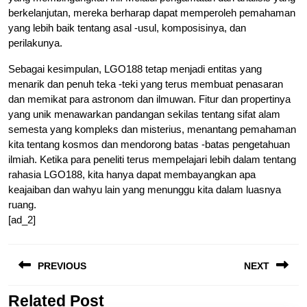
berkelanjutan, mereka berharap dapat memperoleh pemahaman
yang lebih baik tentang asal -usul, komposisinya, dan
perilakunya.
Sebagai kesimpulan, LGO188 tetap menjadi entitas yang
menarik dan penuh teka -teki yang terus membuat penasaran
dan memikat para astronom dan ilmuwan. Fitur dan propertinya
yang unik menawarkan pandangan sekilas tentang sifat alam
semesta yang kompleks dan misterius, menantang pemahaman
kita tentang kosmos dan mendorong batas -batas pengetahuan
ilmiah. Ketika para peneliti terus mempelajari lebih dalam tentang
rahasia LGO188, kita hanya dapat membayangkan apa
keajaiban dan wahyu lain yang menunggu kita dalam luasnya
ruang.
[ad_2]
Post
PREVIOUS
NEXT
navigation
Related Post
Previous
Next