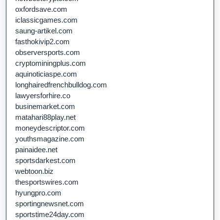
oxfordsave.com
iclassicgames.com
saung-artikel.com
fasthokivip2.com
observersports.com
cryptominingplus.com
aquinoticiaspe.com
longhairedfrenchbulldog.com
lawyersforhire.co
businemarket.com
matahari88play.net
moneydescriptor.com
youthsmagazine.com
painaidee.net
sportsdarkest.com
webtoon.biz
thesportswires.com
hyungpro.com
sportingnewsnet.com
sportstime24day.com