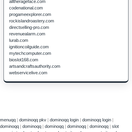
alltherageface.com
codenational.com
progameexplorer.com
rockislandroastery.com
directselling-pro.com
revenuealarm.com
lurab.com
ignitioncoilguide.com
mytechcomputer.com
bioslot168.com
artsandcraftsauthority.com
webservicelive.com
menuqq
|
dominoqq pkv
|
dominoqq login
|
dominoqq login
|
dominoqq
|
dominoqq
|
dominoqq
|
dominoqq
|
dominoqq
|
slot