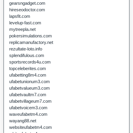
gearsngadget.com
hireseodoctor.com
lapsfit.com
levelup-fast.com
mytreepla.net
pokersimulations.com
replicamanufactory.net
rezultate-loto.info
splendifulous.com
sportsrecords4u.com
topceleberites.com
ufabetting8m4.com
ufabetunionum3.com
ufabetvalueum3.com
ufabetvaultm7.com
ufabetvillageum7.com
ufabetvoicem3.com
waveufabetm4.com
wayang88.net
websiteufabetm4.com