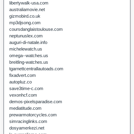
libertywalk-usa.com
australiamovie.net
gizmobird.co.uk
mp3djsong.com
coursdanglaistoulouse.com
neptunuslex.com
auguri-di-natale.info
michelewatch.us
omega--watches.us
breitling-watches.us
tgarnettcentrallautoads.com
fixadvert.com
autopluz.co
save3time-c.com
vexonhcf.com
demos-pixelsparadise.com
mediatitude.com
prewarmotorcycles.com
simracinglinks.com
dosyamerkezi.net