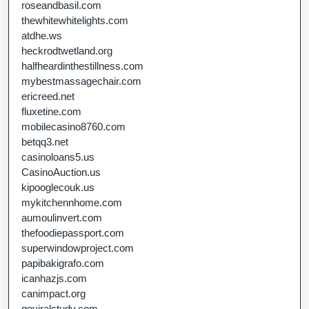
roseandbasil.com
thewhitewhitelights.com
atdhe.ws
heckrodtwetland.org
halfheardinthestillness.com
mybestmassagechair.com
ericreed.net
fluxetine.com
mobilecasino8760.com
betqq3.net
casinoloans5.us
CasinoAuction.us
kipooglecouk.us
mykitchennhome.com
aumoulinvert.com
thefoodiepassport.com
superwindowproject.com
papibakigrafo.com
icanhazjs.com
canimpact.org
goviralstudy.com