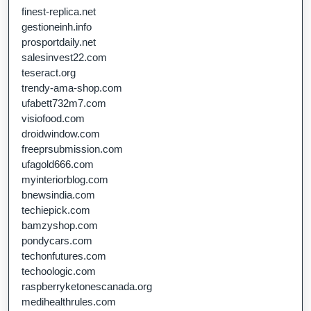
finest-replica.net
gestioneinh.info
prosportdaily.net
salesinvest22.com
teseract.org
trendy-ama-shop.com
ufabett732m7.com
visiofood.com
droidwindow.com
freeprsubmission.com
ufagold666.com
myinteriorblog.com
bnewsindia.com
techiepick.com
bamzyshop.com
pondycars.com
techonfutures.com
techoologic.com
raspberryketonescanada.org
medihealthrules.com