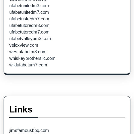
ufabetunitedm3.com
ufabetunitedm7.com
ufabetuskedm7.com
ufabetutoredm3.com
ufabetutoredm7.com
ufabetvalleyum3.com
veloxview.com
westufabetm3.com
whiskeybrothersllc.com
wildufabetum7.com
Links
jimsfamousbbq.com