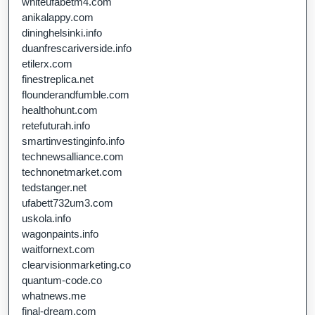
whiteufabetm4.com
anikalappy.com
dininghelsinki.info
duanfrescariverside.info
etilerx.com
finestreplica.net
flounderandfumble.com
healthohunt.com
retefuturah.info
smartinvestinginfo.info
technewsalliance.com
technonetmarket.com
tedstanger.net
ufabett732um3.com
uskola.info
wagonpaints.info
waitfornext.com
clearvisionmarketing.co
quantum-code.co
whatnews.me
final-dream.com