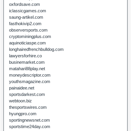
oxfordsave.com
iclassicgames.com
saung-artikel.com
fasthokivip2.com
observersports.com
cryptominingplus.com
aquinoticiaspe.com
longhairedfrenchbulldog.com
lawyersforhire.co
businemarket.com
matahari88play.net
moneydescriptor.com
youthsmagazine.com
painaidee.net
sportsdarkest.com
webtoon.biz
thesportswires.com
hyungpro.com
sportingnewsnet.com
sportstime24day.com