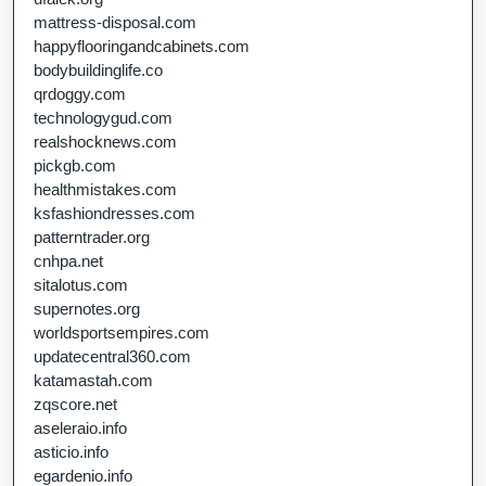
mattress-disposal.com
happyflooringandcabinets.com
bodybuildinglife.co
qrdoggy.com
technologygud.com
realshocknews.com
pickgb.com
healthmistakes.com
ksfashiondresses.com
patterntrader.org
cnhpa.net
sitalotus.com
supernotes.org
worldsportsempires.com
updatecentral360.com
katamastah.com
zqscore.net
aseleraio.info
asticio.info
egardenio.info