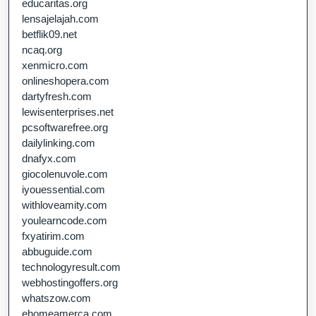
educaritas.org
lensajelajah.com
betflik09.net
ncaq.org
xenmicro.com
onlineshopera.com
dartyfresh.com
lewisenterprises.net
pcsoftwarefree.org
dailylinking.com
dnafyx.com
giocolenuvole.com
iyouessential.com
withloveamity.com
youlearncode.com
fxyatirim.com
abbuguide.com
technologyresult.com
webhostingoffers.org
whatszow.com
ehomeamerca.com