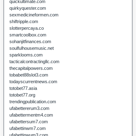
quickultimate.com
quirkyquester.com
sexmedicineformen.com
shiftripple.com
slotterpercaya.co
smartcoolbox.com
sohanjitfinances.com
soulfulhousemusic.net
sparklooms.com
tacticalcontractingllc.com
thecapitalpowers.com
tobabet88slot3.com
todayscurrentnews.com
totobet77.asia
totobet77.org
trendingpublication.com
ufabettererum3.com
ufabettermentm4.com
ufabettersum7.com
ufabettinwm7.com
ufabettinwum3.com