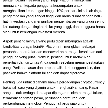
pengembalian investasi yang tinggi. Platform mengklaim
menawarkan kepada pengguna kesempatan untuk
menghasilkan keuntungan hingga 10% per hari. Ini adalah tingkat
pengembalian yang sangat tinggi dan harus dilihat dengan hati -
hati. Investasi yang menjanjikan pengembalian yang tinggi sering
kali datang dengan tingkat risiko yang tinggi, dan pengguna harus
siap untuk kehilangan investasi mereka.
Aspek penting lainnya yang perlu dipertimbangkan adalah
kredibilitas Juragankoin99. Platform ini mengklaim sebagai
perusahaan terdaftar dan menawarkan berbagai kesaksian dari
pengguna yang puas. Namun, penting untuk melakukan
penelitian dan uji tuntas Anda sendiri sebelum menginvestasikan
uang. Periksa ulasan dan umpan balik dari pengguna lain, dan
pastikan bahwa platform ini sah dan dapat dipercaya.
Penting juga untuk dipahami bahwa perdagangan cryptocurrency
bukanlah cara yang dijamin untuk menghasilkan uang. Pasar
sangat tidak terduga dan dapat dipengaruhi oleh berbagai faktor,
termasuk sentimen pasar, perubahan peraturan, dan
perkembangan teknologi. Pengguna harus siap untuk