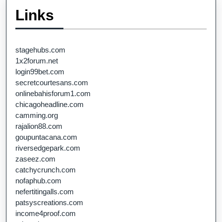
Links
stagehubs.com
1x2forum.net
login99bet.com
secretcourtesans.com
onlinebahisforum1.com
chicagoheadline.com
camming.org
rajalion88.com
goupuntacana.com
riversedgepark.com
zaseez.com
catchycrunch.com
nofaphub.com
nefertitingalls.com
patsyscreations.com
income4proof.com