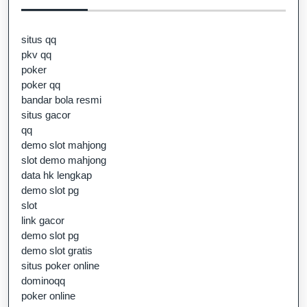
situs qq
pkv qq
poker
poker qq
bandar bola resmi
situs gacor
qq
demo slot mahjong
slot demo mahjong
data hk lengkap
demo slot pg
slot
link gacor
demo slot pg
demo slot gratis
situs poker online
dominoqq
poker online