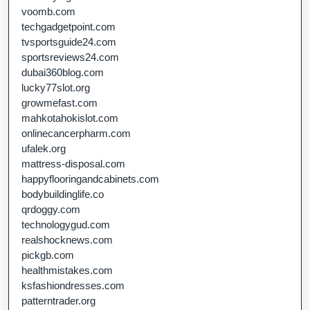
voomb.com
techgadgetpoint.com
tvsportsguide24.com
sportsreviews24.com
dubai360blog.com
lucky77slot.org
growmefast.com
mahkotahokislot.com
onlinecancerpharm.com
ufalek.org
mattress-disposal.com
happyflooringandcabinets.com
bodybuildinglife.co
qrdoggy.com
technologygud.com
realshocknews.com
pickgb.com
healthmistakes.com
ksfashiondresses.com
patterntrader.org