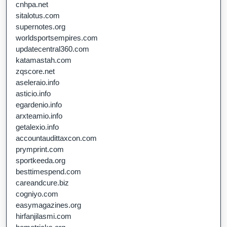
cnhpa.net
sitalotus.com
supernotes.org
worldsportsempires.com
updatecentral360.com
katamastah.com
zqscore.net
aseleraio.info
asticio.info
egardenio.info
arxteamio.info
getalexio.info
accountaudittaxcon.com
prymprint.com
sportkeeda.org
besttimespend.com
careandcure.biz
cogniyo.com
easymagazines.org
hirfanjilasmi.com