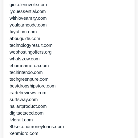
giocolenuvole.com
iyouessential.com
withloveamity.com
youlearncode.com
fxyatirim.com
abbuguide.com
technologyresult.com
webhostingoffers.org
whatszow.com
ehomeamerca.com
techintendo.com
techgreenpure.com
bestdropshipstore.com
cartelreviews.com
surfsway.com
nailartproduct.com
digitactseed.com
lvlcraft.com
90secondmoneyloans.com
xenmicro.com