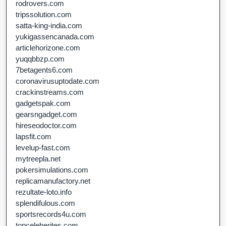
rodrovers.com
tripssolution.com
satta-king-india.com
yukigassencanada.com
articlehorizone.com
yuqqbbzp.com
7betagents6.com
coronavirusuptodate.com
crackinstreams.com
gadgetspak.com
gearsngadget.com
hireseodoctor.com
lapsfit.com
levelup-fast.com
mytreepla.net
pokersimulations.com
replicamanufactory.net
rezultate-loto.info
splendifulous.com
sportsrecords4u.com
topceleberites.com