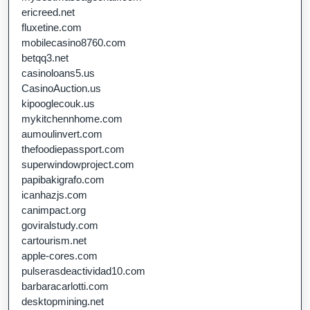
ericreed.net
fluxetine.com
mobilecasino8760.com
betqq3.net
casinoloans5.us
CasinoAuction.us
kipooglecouk.us
mykitchennhome.com
aumoulinvert.com
thefoodiepassport.com
superwindowproject.com
papibakigrafo.com
icanhazjs.com
canimpact.org
goviralstudy.com
cartourism.net
apple-cores.com
pulserasdeactividad10.com
barbaracarlotti.com
desktopmining.net