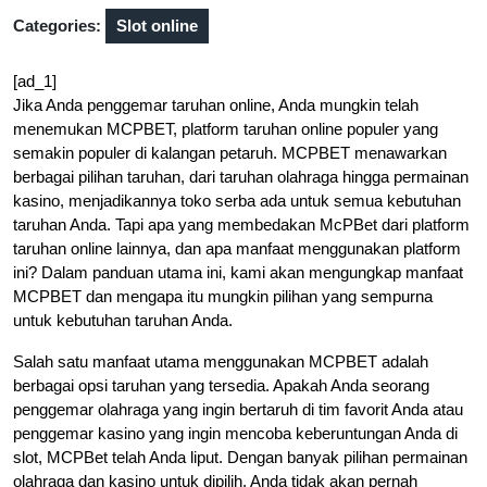
Categories:
Slot online
[ad_1]
Jika Anda penggemar taruhan online, Anda mungkin telah
menemukan MCPBET, platform taruhan online populer yang
semakin populer di kalangan petaruh. MCPBET menawarkan
berbagai pilihan taruhan, dari taruhan olahraga hingga permainan
kasino, menjadikannya toko serba ada untuk semua kebutuhan
taruhan Anda. Tapi apa yang membedakan McPBet dari platform
taruhan online lainnya, dan apa manfaat menggunakan platform
ini? Dalam panduan utama ini, kami akan mengungkap manfaat
MCPBET dan mengapa itu mungkin pilihan yang sempurna
untuk kebutuhan taruhan Anda.
Salah satu manfaat utama menggunakan MCPBET adalah
berbagai opsi taruhan yang tersedia. Apakah Anda seorang
penggemar olahraga yang ingin bertaruh di tim favorit Anda atau
penggemar kasino yang ingin mencoba keberuntungan Anda di
slot, MCPBet telah Anda liput. Dengan banyak pilihan permainan
olahraga dan kasino untuk dipilih, Anda tidak akan pernah