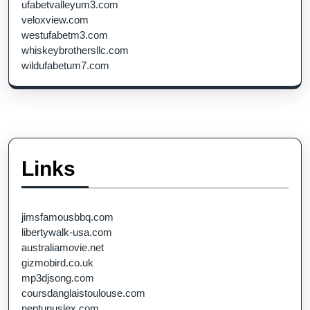
ufabetvalleyum3.com
veloxview.com
westufabetm3.com
whiskeybrothersllc.com
wildufabetum7.com
Links
jimsfamousbbq.com
libertywalk-usa.com
australiamovie.net
gizmobird.co.uk
mp3djsong.com
coursdanglaistoulouse.com
neptunuslex.com