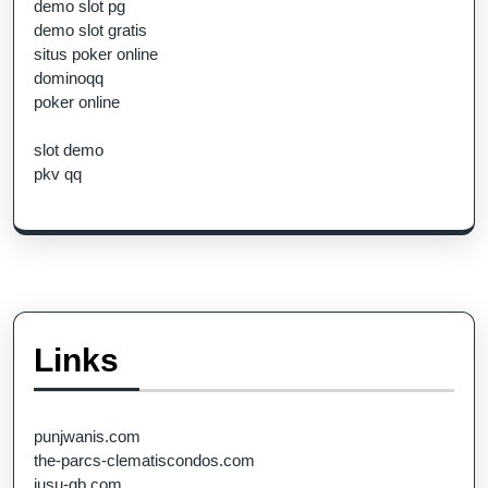
demo slot pg
demo slot gratis
situs poker online
dominoqq
poker online
slot demo
pkv qq
Links
punjwanis.com
the-parcs-clematiscondos.com
jusu-gb.com