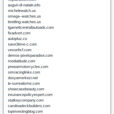
auguri-di-natale.info
michelewatch.us
omega--watches.us
breitling-watches.us
tgarnettcentrallautoads.com
fixadvert.com
autopluz.co
save3time-c.com
vexonhcf.com
demos-pixelsparadise.com
mediatitude.com
prewarmotorcycles.com
simracinglinks.com
dosyamerkezi.net
le-surrealisme.com
showcasebeauty.com
insurancepolicyexpert.com
statkeycompany.com
carolinadeckbuilders.com
topinvestingblog.com