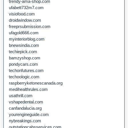
trendy-ama-shop.com
ufabett732m7.com
visiofood.com
droidwindow.com
freeprsubmission.com
ufagold666.com
myinteriorblog.com
bnewsindia.com
techiepick.com
bamzyshop.com
pondycars.com
techonfutures.com
techoologic.com
raspberryketonescanada.org
medihealthrules.com
usathrill.com
vshapedental.com
canfandalucia.org
yourengineguide.com
nybreakings.com
outstationcabsservices.com