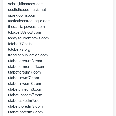
sohanjitfinances.com
soulfulhousemusic.net
sparklooms.com
tacticalcontractingllc.com
thecapitalpowers.com
tobabet88slot3.com
todayscurrentnews.com
totobet77.asia
totobet77.org
trendingpublication.com
ufabettererum3.com
ufabettermentm4.com
ufabettersum7.com
ufabettinwm7.com
ufabettinwum3.com
ufabetunitedm3.com
ufabetunitedm7.com
ufabetuskedm7.com
ufabetutoredm3.com
ufabetutoredm7.com