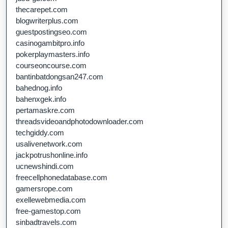
thecarepet.com
blogwriterplus.com
guestpostingseo.com
casinogambitpro.info
pokerplaymasters.info
courseoncourse.com
bantinbatdongsan247.com
bahednog.info
bahenxgek.info
pertamaskre.com
threadsvideoandphotodownloader.com
techgiddy.com
usalivenetwork.com
jackpotrushonline.info
ucnewshindi.com
freecellphonedatabase.com
gamersrope.com
exellewebmedia.com
free-gamestop.com
sinbadtravels.com