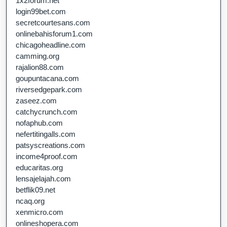
1x2forum.net
login99bet.com
secretcourtesans.com
onlinebahisforum1.com
chicagoheadline.com
camming.org
rajalion88.com
goupuntacana.com
riversedgepark.com
zaseez.com
catchycrunch.com
nofaphub.com
nefertitingalls.com
patsyscreations.com
income4proof.com
educaritas.org
lensajelajah.com
betflik09.net
ncaq.org
xenmicro.com
onlineshopera.com