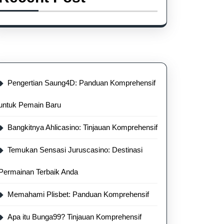
Pengertian Saung4D: Panduan Komprehensif
untuk Pemain Baru
Bangkitnya Ahlicasino: Tinjauan Komprehensif
Temukan Sensasi Juruscasino: Destinasi
Permainan Terbaik Anda
Memahami Plisbet: Panduan Komprehensif
Apa itu Bunga99? Tinjauan Komprehensif