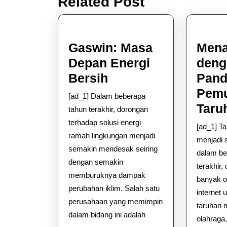
Related Post
post:
Gaswin: Masa
Mena
Depan Energi
deng
Gaswin:
Bersih
Pan
Masa
Pemu
[ad_1] Dalam beberapa
Depan
Taru
tahun terakhir, dorongan
Energi
terhadap solusi energi
[ad_1] Ta
ramah lingkungan menjadi
Bersih
menjadi 
semakin mendesak seiring
dalam be
dengan semakin
terakhir
memburuknya dampak
banyak o
perubahan iklim. Salah satu
internet
perusahaan yang memimpin
taruhan 
dalam bidang ini adalah
olahraga