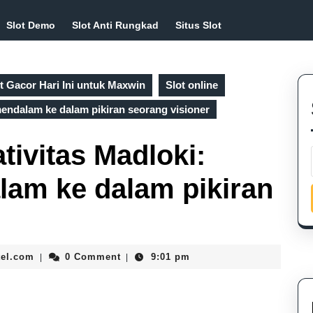
Slot Demo
Slot Anti Rungkad
Situs Slot
t Gacor Hari Ini untuk Maxwin
Slot online
ndalam ke dalam pikiran seorang visioner
ivitas Madloki:
am ke dalam pikiran
admin@hartfordplazahotel.com
tel.com
0 Comment
9:01 pm
|
|