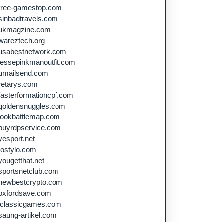
free-gamestop.com
sinbadtravels.com
ukmagzine.com
wareztech.org
usabestnetwork.com
jessepinkmanoutfit.com
umailsend.com
retarys.com
fasterformationcpf.com
goldensnuggles.com
lookbattlemap.com
buyrdpservice.com
yesport.net
tostylo.com
yougetthat.net
sportsnetclub.com
newbestcrypto.com
oxfordsave.com
iclassicgames.com
saung-artikel.com