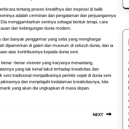
bicara tentang proses kreatifnya dan inspirasi di balik
seninya adalah cerminan dari pengalaman dan perjuangannya
a. Dia menggambarkan seninya sebagai bentuk terapi, cara
uan dan kebingungan dunia modern.
tis dan banyak penggemar yang setia yang menghargai
lah dipamerkan di galeri dan museum di seluruh dunia, dan ia
an atas kontribusinya kepada dunia seni.
 benar -benar visioner yang karyanya menantang,
annya yang tak kenal takut terhadap kreativitas dan
eni tradisional menjadikannya perintis sejati di dunia seni
pikirannya dan menjelajahi kedalaman kreativitasnya, kita
narik yang akan dia ungkapkan di masa depan.
NEXT
Next