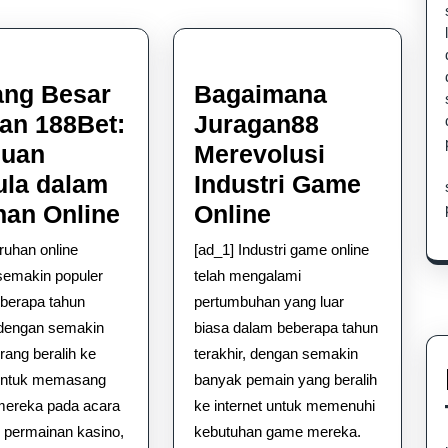
post:
ng Besar
Bagaimana
an 188Bet:
Juragan88
duan
Merevolusi
la dalam
Industri Game
Menang
Bagaimana
han Online
Online
Besar
Juragan88
ruhan online
[ad_1] Industri game online
dengan
Merevolusi
semakin populer
telah mengalami
188Bet:
Industri
berapa tahun
pertumbuhan yang luar
, dengan semakin
Panduan
biasa dalam beberapa tahun
Game
rang beralih ke
terakhir, dengan semakin
Pemula
Online
 untuk memasang
banyak pemain yang beralih
dalam
mereka pada acara
ke internet untuk memenuhi
Taruhan
, permainan kasino,
kebutuhan game mereka.