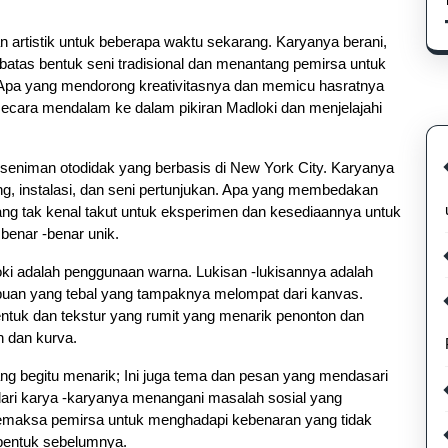
n artistik untuk beberapa waktu sekarang. Karyanya berani,
batas bentuk seni tradisional dan menantang pemirsa untuk
ini? Apa yang mendorong kreativitasnya dan memicu hasratnya
 secara mendalam ke dalam pikiran Madloki dan menjelajahi
h seniman otodidak yang berbasis di New York City. Karyanya
g, instalasi, dan seni pertunjukan. Apa yang membedakan
ang tak kenal takut untuk eksperimen dan kesediaannya untuk
benar -benar unik.
oki adalah penggunaan warna. Lukisan -lukisannya adalah
uan yang tebal yang tampaknya melompat dari kanvas.
tuk dan tekstur yang rumit yang menarik penonton dan
h dan kurva.
ang begitu menarik; Ini juga tema dan pesan yang mendasari
dari karya -karyanya menangani masalah sosial yang
, memaksa pemirsa untuk menghadapi kebenaran yang tidak
bentuk sebelumnya.