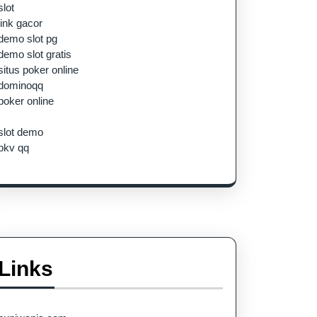
slot
link gacor
demo slot pg
demo slot gratis
situs poker online
dominoqq
poker online
slot demo
pkv qq
Links