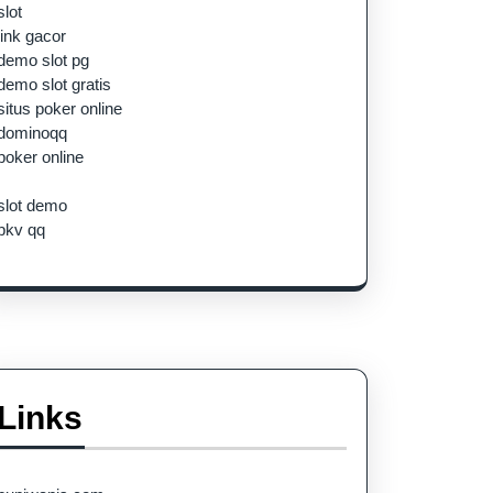
slot
link gacor
demo slot pg
demo slot gratis
situs poker online
dominoqq
poker online
slot demo
pkv qq
Links