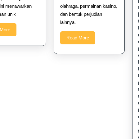
Anda
l ini menawarkan
olahraga, permainan kasino,
Ketahui
an unik
dan bentuk perjudian
lainnya.
Read
 More
More
Read
Read More
More