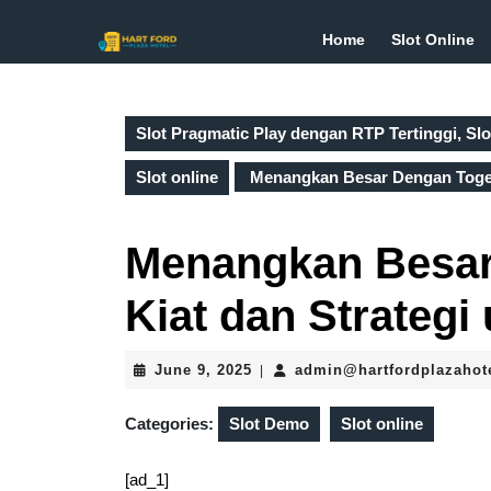
Skip
to
Home
Slot Online
content
Skip
to
content
Slot Pragmatic Play dengan RTP Tertinggi, Slo
Slot online
Menangkan Besar Dengan Togel3
Menangkan Besar
Kiat dan Strategi
June
June 9, 2025
admin@hartfordplazahot
|
9,
2025
Categories:
Slot Demo
Slot online
[ad_1]