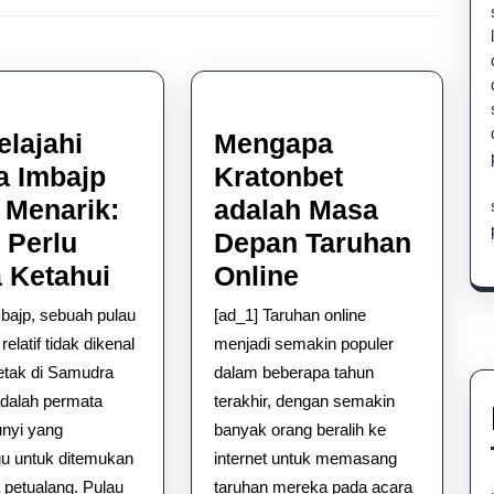
Next
post:
elajahi
Mengapa
a Imbajp
Kratonbet
 Menarik:
adalah Masa
 Perlu
Depan Taruhan
Menjelajahi
Mengapa
 Ketahui
Online
Dunia
Kratonbet
mbajp, sebuah pulau
[ad_1] Taruhan online
Imbajp
adalah
relatif tidak dikenal
menjadi semakin populer
yang
Masa
letak di Samudra
dalam beberapa tahun
 adalah permata
Menarik:
terakhir, dengan semakin
Depan
nyi yang
banyak orang beralih ke
Yang
Taruhan
u untuk ditemukan
internet untuk memasang
Perlu
Online
 petualang. Pulau
taruhan mereka pada acara