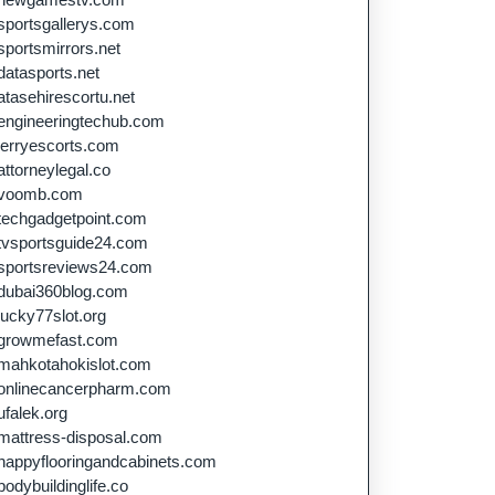
sportsgallerys.com
sportsmirrors.net
datasports.net
atasehirescortu.net
engineeringtechub.com
jerryescorts.com
attorneylegal.co
voomb.com
techgadgetpoint.com
tvsportsguide24.com
sportsreviews24.com
dubai360blog.com
lucky77slot.org
growmefast.com
mahkotahokislot.com
onlinecancerpharm.com
ufalek.org
mattress-disposal.com
happyflooringandcabinets.com
bodybuildinglife.co