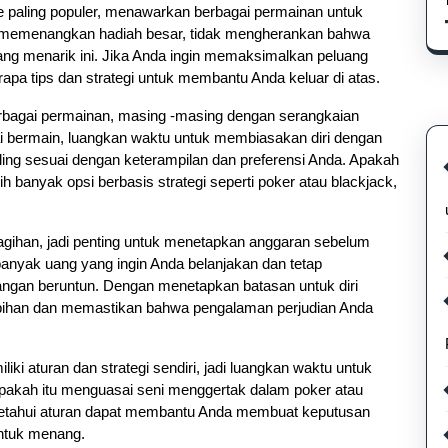
ine paling populer, menawarkan berbagai permainan untuk
 memenangkan hadiah besar, tidak mengherankan bahwa
yang menarik ini. Jika Anda ingin memaksimalkan peluang
rapa tips dan strategi untuk membantu Anda keluar di atas.
erbagai permainan, masing -masing dengan serangkaian
i bermain, luangkan waktu untuk membiasakan diri dengan
aling sesuai dengan keterampilan dan preferensi Anda. Apakah
ih banyak opsi berbasis strategi seperti poker atau blackjack,
agihan, jadi penting untuk menetapkan anggaran sebelum
banyak uang yang ingin Anda belanjakan dan tetap
ngan beruntun. Dengan menetapkan batasan untuk diri
lebihan dan memastikan bahwa pengalaman perjudian Anda
iki aturan dan strategi sendiri, jadi luangkan waktu untuk
Apakah itu menguasai seni menggertak dalam poker atau
etahui aturan dapat membantu Anda membuat keputusan
untuk menang.