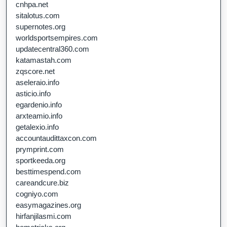
cnhpa.net
sitalotus.com
supernotes.org
worldsportsempires.com
updatecentral360.com
katamastah.com
zqscore.net
aseleraio.info
asticio.info
egardenio.info
arxteamio.info
getalexio.info
accountaudittaxcon.com
prymprint.com
sportkeeda.org
besttimespend.com
careandcure.biz
cogniyo.com
easymagazines.org
hirfanjilasmi.com