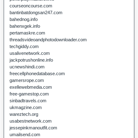
courseoncourse.com
bantinbatdongsan247.com
bahednog.info
bahenxgek.info
pertamaskre.com
threadsvideoandphotodownloader.com
techgiddy.com
usalivenetwork.com
jackpotrushonline.info
ucnewshindi.com
freecellphonedatabase.com
gamersrope.com
exellewebmedia.com
free-gamestop.com
sinbadtravels.com
ukmagzine.com
wareztech.org
usabestnetwork.com
jessepinkmanoutfit.com
umailsend.com