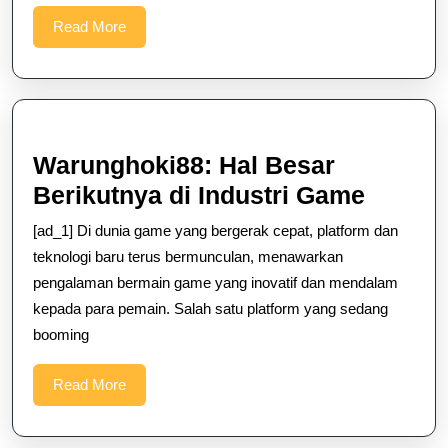
dan
Read
Read More
Menet
More
Tolok
Ukur
Baru
Warunghoki88: Hal Besar
Warung
Berikutnya di Industri Game
Hal
[ad_1] Di dunia game yang bergerak cepat, platform dan
Besar
teknologi baru terus bermunculan, menawarkan
Beriku
pengalaman bermain game yang inovatif dan mendalam
kepada para pemain. Salah satu platform yang sedang
di
booming
Industr
Game
Read
Read More
More