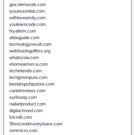
giocolenuvole.com
iyouessential.com
withloveamity.com
youlearncode.com
fxyatirim.com
abbuguide.com
technologyresult.com
webhostingoffers.org
whatszow.com
ehomeamerca.com
techintendo.com
techgreenpure.com
bestdropshipstore.com
cartelreviews.com
surfsway.com
nailartproduct.com
digitactseed.com
lvlcraft.com
90secondmoneyloans.com
xenmicro.com