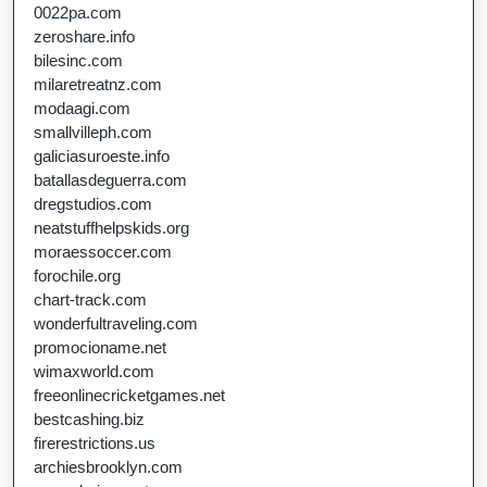
0022pa.com
zeroshare.info
bilesinc.com
milaretreatnz.com
modaagi.com
smallvilleph.com
galiciasuroeste.info
batallasdeguerra.com
dregstudios.com
neatstuffhelpskids.org
moraessoccer.com
forochile.org
chart-track.com
wonderfultraveling.com
promocioname.net
wimaxworld.com
freeonlinecricketgames.net
bestcashing.biz
firerestrictions.us
archiesbrooklyn.com