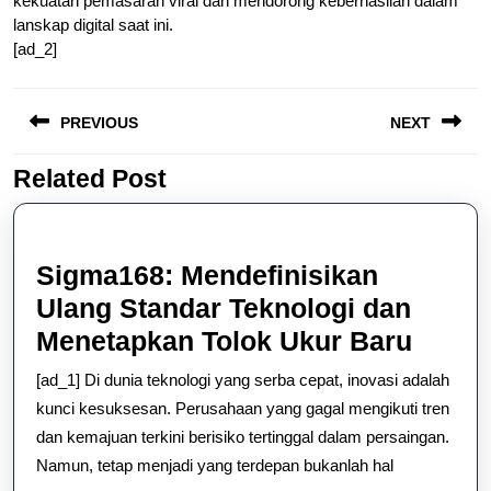
kekuatan pemasaran viral dan mendorong keberhasilan dalam
lanskap digital saat ini.
[ad_2]
Post
PREVIOUS
NEXT
navigation
Related Post
Previous
Next
post:
post:
Sigma168: Mendefinisikan
Ulang Standar Teknologi dan
Sigma
Menetapkan Tolok Ukur Baru
Mende
[ad_1] Di dunia teknologi yang serba cepat, inovasi adalah
Ulang
kunci kesuksesan. Perusahaan yang gagal mengikuti tren
Stand
dan kemajuan terkini berisiko tertinggal dalam persaingan.
Namun, tetap menjadi yang terdepan bukanlah hal
Tekno