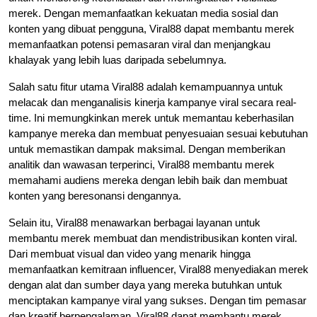
merek. Dengan memanfaatkan kekuatan media sosial dan
konten yang dibuat pengguna, Viral88 dapat membantu merek
memanfaatkan potensi pemasaran viral dan menjangkau
khalayak yang lebih luas daripada sebelumnya.
Salah satu fitur utama Viral88 adalah kemampuannya untuk
melacak dan menganalisis kinerja kampanye viral secara real-
time. Ini memungkinkan merek untuk memantau keberhasilan
kampanye mereka dan membuat penyesuaian sesuai kebutuhan
untuk memastikan dampak maksimal. Dengan memberikan
analitik dan wawasan terperinci, Viral88 membantu merek
memahami audiens mereka dengan lebih baik dan membuat
konten yang beresonansi dengannya.
Selain itu, Viral88 menawarkan berbagai layanan untuk
membantu merek membuat dan mendistribusikan konten viral.
Dari membuat visual dan video yang menarik hingga
memanfaatkan kemitraan influencer, Viral88 menyediakan merek
dengan alat dan sumber daya yang mereka butuhkan untuk
menciptakan kampanye viral yang sukses. Dengan tim pemasar
dan kreatif berpengalaman, Viral88 dapat membantu merek