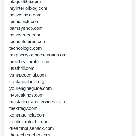
ufagold666.com
myinteriorblog.com
bnewsindia.com
techiepick.com
bamzyshop.com
pondycars.com
techonfutures.com
techoologic.com
raspberryketonescanada.org
medihealthrules.com
usathrill.com
vshapedental.com
canfandalucia.org
yourengineguide.com
nybreakings.com
outstationcabsservices.com
thekrtagy.com
xchangeindia.com
coolmicrotech.com
dreamhousehack.com
the-techteacher.com