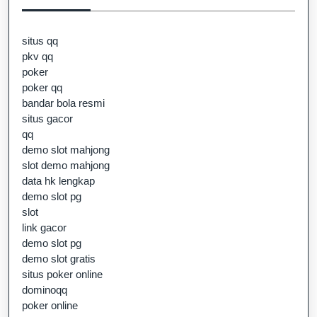
situs qq
pkv qq
poker
poker qq
bandar bola resmi
situs gacor
qq
demo slot mahjong
slot demo mahjong
data hk lengkap
demo slot pg
slot
link gacor
demo slot pg
demo slot gratis
situs poker online
dominoqq
poker online