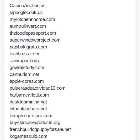
CasinoAuction.us
kipooglecouk.us
mykitchennhome.com
aumoulinvert.com
thefoodiepassport.com
superwindowproject.com
papibakigrafo.com
icanhazjs.com
canimpact.org
goviralstudy.com
cartourism.net
apple-cores.com
pulserasdeactividad10.com
barbaracarlotti.com
desktopmining.net
inthebleachers.net
lexapro-rx-store.com
buyskincareproducts.org
frenchbulldogpuppyforsale.net
kogamasquid.com