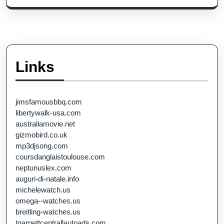
Links
jimsfamousbbq.com
libertywalk-usa.com
australiamovie.net
gizmobird.co.uk
mp3djsong.com
coursdanglaistoulouse.com
neptunuslex.com
auguri-di-natale.info
michelewatch.us
omega--watches.us
breitling-watches.us
tgarnettcentrallautoads.com