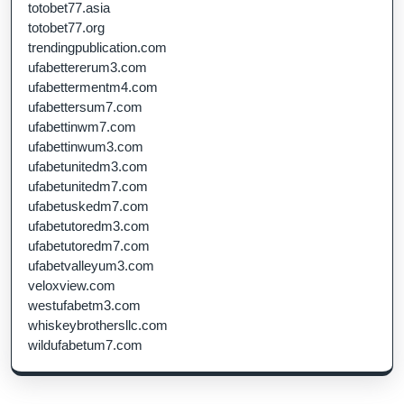
totobet77.asia
totobet77.org
trendingpublication.com
ufabettererum3.com
ufabettermentm4.com
ufabettersum7.com
ufabettinwm7.com
ufabettinwum3.com
ufabetunitedm3.com
ufabetunitedm7.com
ufabetuskedm7.com
ufabetutoredm3.com
ufabetutoredm7.com
ufabetvalleyum3.com
veloxview.com
westufabetm3.com
whiskeybrothersllc.com
wildufabetum7.com