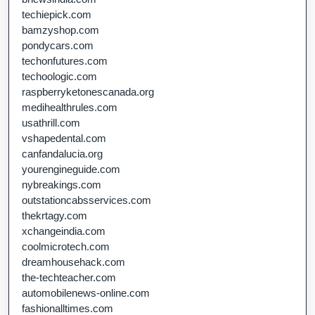
techiepick.com
bamzyshop.com
pondycars.com
techonfutures.com
techoologic.com
raspberryketonescanada.org
medihealthrules.com
usathrill.com
vshapedental.com
canfandalucia.org
yourengineguide.com
nybreakings.com
outstationcabsservices.com
thekrtagy.com
xchangeindia.com
coolmicrotech.com
dreamhousehack.com
the-techteacher.com
automobilenews-online.com
fashionalltimes.com