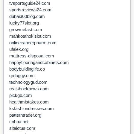
tvsportsguide24.com
sportsreviews24.com
dubai360blog.com
lucky77slot.org
growmefast.com
mahkotahokislot.com
onlinecancerpharm.com
ufalek.org
mattress-disposal.com
happyflooringandcabinets.com
bodybuildinglife.co
qrdoggy.com
technologygud.com
realshocknews.com
pickgb.com
healthmistakes.com
ksfashiondresses.com
patterntrader.org
cnhpa.net
sitalotus.com