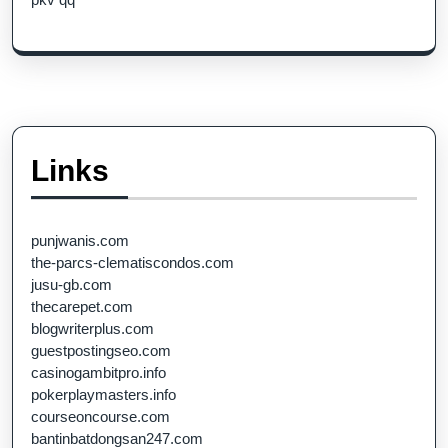
Links
punjwanis.com
the-parcs-clematiscondos.com
jusu-gb.com
thecarepet.com
blogwriterplus.com
guestpostingseo.com
casinogambitpro.info
pokerplaymasters.info
courseoncourse.com
bantinbatdongsan247.com