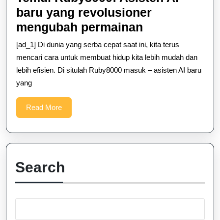
baru yang revolusioner
Temui
mengubah permainan
Ruby8000:
[ad_1] Di dunia yang serba cepat saat ini, kita terus
Asisten
mencari cara untuk membuat hidup kita lebih mudah dan
AI
lebih efisien. Di situlah Ruby8000 masuk – asisten AI baru
yang
baru
yang
Read
Read More
revolusioner
More
mengubah
permainan
Search