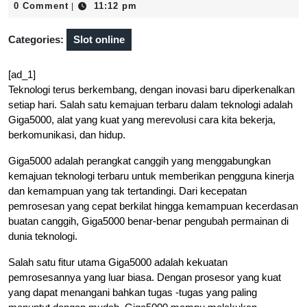
1,
0 Comment
11:12 pm
|
2025
Categories:
Slot online
[ad_1]
Teknologi terus berkembang, dengan inovasi baru diperkenalkan
setiap hari. Salah satu kemajuan terbaru dalam teknologi adalah
Giga5000, alat yang kuat yang merevolusi cara kita bekerja,
berkomunikasi, dan hidup.
Giga5000 adalah perangkat canggih yang menggabungkan
kemajuan teknologi terbaru untuk memberikan pengguna kinerja
dan kemampuan yang tak tertandingi. Dari kecepatan
pemrosesan yang cepat berkilat hingga kemampuan kecerdasan
buatan canggih, Giga5000 benar-benar pengubah permainan di
dunia teknologi.
Salah satu fitur utama Giga5000 adalah kekuatan
pemrosesannya yang luar biasa. Dengan prosesor yang kuat
yang dapat menangani bahkan tugas -tugas yang paling