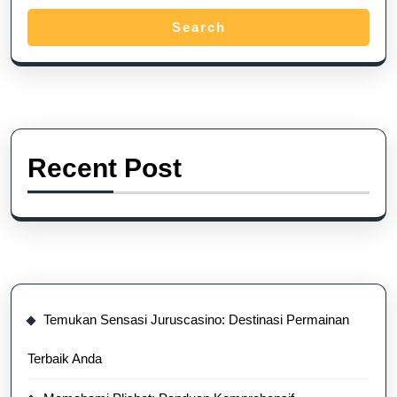
Search
Recent Post
Temukan Sensasi Juruscasino: Destinasi Permainan
Terbaik Anda