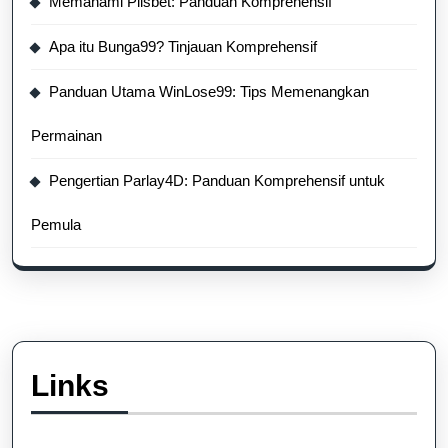
Memahami Plisbet: Panduan Komprehensif
Apa itu Bunga99? Tinjauan Komprehensif
Panduan Utama WinLose99: Tips Memenangkan
Permainan
Pengertian Parlay4D: Panduan Komprehensif untuk
Pemula
Links