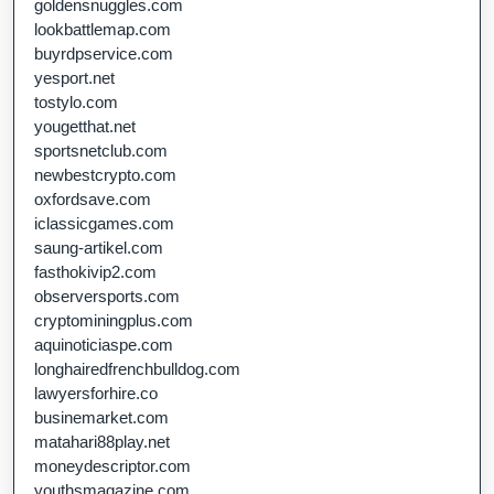
goldensnuggles.com
lookbattlemap.com
buyrdpservice.com
yesport.net
tostylo.com
yougetthat.net
sportsnetclub.com
newbestcrypto.com
oxfordsave.com
iclassicgames.com
saung-artikel.com
fasthokivip2.com
observersports.com
cryptominingplus.com
aquinoticiaspe.com
longhairedfrenchbulldog.com
lawyersforhire.co
businemarket.com
matahari88play.net
moneydescriptor.com
youthsmagazine.com