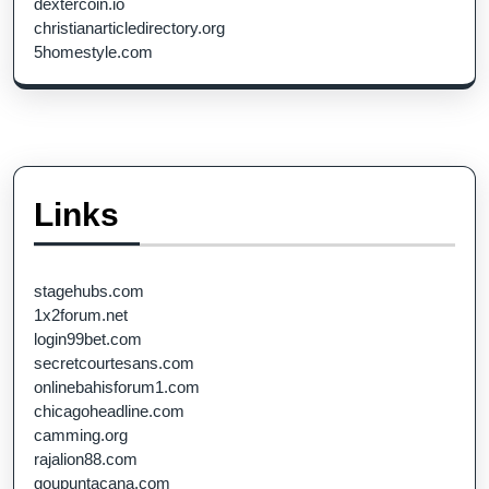
dextercoin.io
christianarticledirectory.org
5homestyle.com
Links
stagehubs.com
1x2forum.net
login99bet.com
secretcourtesans.com
onlinebahisforum1.com
chicagoheadline.com
camming.org
rajalion88.com
goupuntacana.com