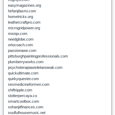
easymagazines.org
hirfanjilasmi.com
hometricks.org
leathercraftpro.com
microgridpower.org
mixiqo.com
needglobe.com
ortocoach.com
passionawe.com
pittsburghpaintingprofessionals.com
plumberryworks.com
psychoterapiawioletanowak.com
quickultimate.com
quirkyquester.com
sexmedicineformen.com
shiftripple.com
slotterpercaya.co
smartcoolbox.com
sohanjitfinances.com
soulfulhousemusic.net