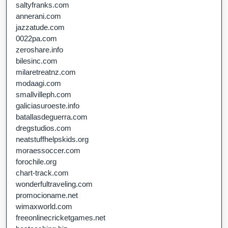
saltyfranks.com
annerani.com
jazzatude.com
0022pa.com
zeroshare.info
bilesinc.com
milaretreatnz.com
modaagi.com
smallvilleph.com
galiciasuroeste.info
batallasdeguerra.com
dregstudios.com
neatstuffhelpskids.org
moraessoccer.com
forochile.org
chart-track.com
wonderfultraveling.com
promocioname.net
wimaxworld.com
freeonlinecricketgames.net