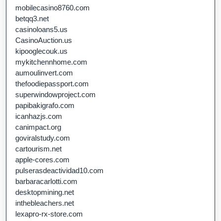
mobilecasino8760.com
betqq3.net
casinoloans5.us
CasinoAuction.us
kipooglecouk.us
mykitchennhome.com
aumoulinvert.com
thefoodiepassport.com
superwindowproject.com
papibakigrafo.com
icanhazjs.com
canimpact.org
goviralstudy.com
cartourism.net
apple-cores.com
pulserasdeactividad10.com
barbaracarlotti.com
desktopmining.net
inthebleachers.net
lexapro-rx-store.com