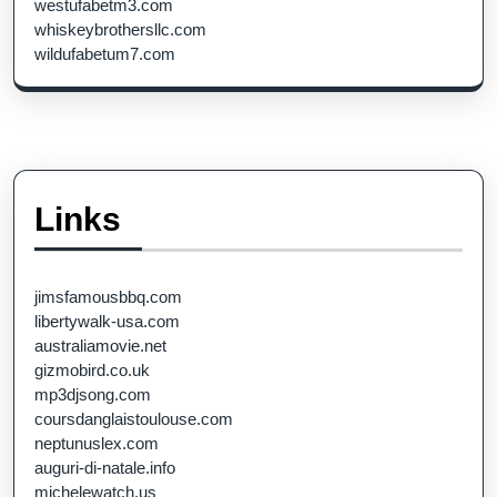
westufabetm3.com
whiskeybrothersllc.com
wildufabetum7.com
Links
jimsfamousbbq.com
libertywalk-usa.com
australiamovie.net
gizmobird.co.uk
mp3djsong.com
coursdanglaistoulouse.com
neptunuslex.com
auguri-di-natale.info
michelewatch.us