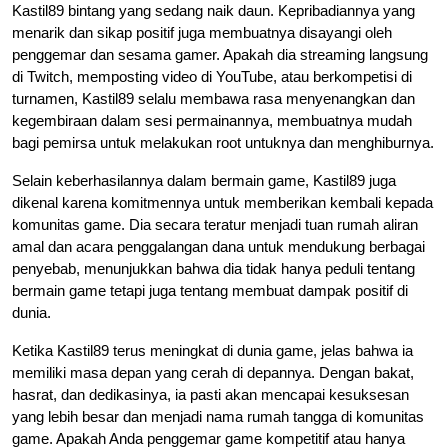
Kastil89 bintang yang sedang naik daun. Kepribadiannya yang
menarik dan sikap positif juga membuatnya disayangi oleh
penggemar dan sesama gamer. Apakah dia streaming langsung
di Twitch, memposting video di YouTube, atau berkompetisi di
turnamen, Kastil89 selalu membawa rasa menyenangkan dan
kegembiraan dalam sesi permainannya, membuatnya mudah
bagi pemirsa untuk melakukan root untuknya dan menghiburnya.
Selain keberhasilannya dalam bermain game, Kastil89 juga
dikenal karena komitmennya untuk memberikan kembali kepada
komunitas game. Dia secara teratur menjadi tuan rumah aliran
amal dan acara penggalangan dana untuk mendukung berbagai
penyebab, menunjukkan bahwa dia tidak hanya peduli tentang
bermain game tetapi juga tentang membuat dampak positif di
dunia.
Ketika Kastil89 terus meningkat di dunia game, jelas bahwa ia
memiliki masa depan yang cerah di depannya. Dengan bakat,
hasrat, dan dedikasinya, ia pasti akan mencapai kesuksesan
yang lebih besar dan menjadi nama rumah tangga di komunitas
game. Apakah Anda penggemar game kompetitif atau hanya