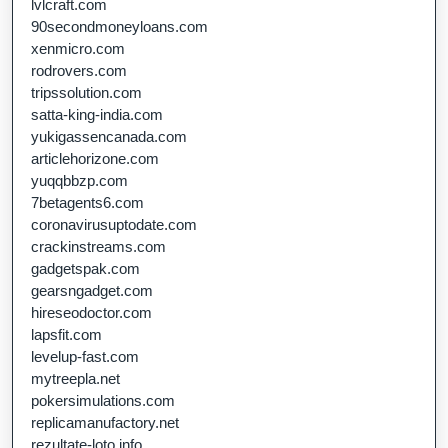
lvlcraft.com
90secondmoneyloans.com
xenmicro.com
rodrovers.com
tripssolution.com
satta-king-india.com
yukigassencanada.com
articlehorizone.com
yuqqbbzp.com
7betagents6.com
coronavirusuptodate.com
crackinstreams.com
gadgetspak.com
gearsngadget.com
hireseodoctor.com
lapsfit.com
levelup-fast.com
mytreepla.net
pokersimulations.com
replicamanufactory.net
rezultate-loto.info