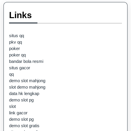
Links
situs qq
pkv qq
poker
poker qq
bandar bola resmi
situs gacor
qq
demo slot mahjong
slot demo mahjong
data hk lengkap
demo slot pg
slot
link gacor
demo slot pg
demo slot gratis