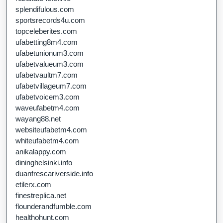
splendifulous.com
sportsrecords4u.com
topceleberites.com
ufabetting8m4.com
ufabetunionum3.com
ufabetvalueum3.com
ufabetvaultm7.com
ufabetvillageum7.com
ufabetvoicem3.com
waveufabetm4.com
wayang88.net
websiteufabetm4.com
whiteufabetm4.com
anikalappy.com
dininghelsinki.info
duanfrescariverside.info
etilerx.com
finestreplica.net
flounderandfumble.com
healthohunt.com