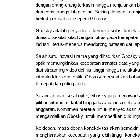
dengan orang-orang terkasih hingga menjalankan bi
dan cepat sangatlah penting. Seiring dengan kemaj
berkat perusahaan seperti Gbosky.
Gbosky adalah penyedia terkemuka solusi konektiv
dunia di sekitar kita. Dengan fokus pada kecepat
industri, terus-menerus mendorong batasan dari a
Salah satu inovasi utama yang dihadirkan Gbosky a
optik memungkinkan kecepatan transfer data yang l
dari streaming video definisi tinggi hingga melaku
infrastruktur serat optik, Gbosky memastikan bahw
tercepat dan paling andal.
Selain jaringan serat optik, Gbosky juga menawarka
pilihan internet nirkabel hingga layanan internet sa
anggaran. Komitmen mereka untuk menyediakan laya
mengandalkan Gbosky untuk memberikan dukungan 
Ke depan, masa depan konektivitas akan semakin m
mengharapkan kecepatan yang lebih tinggi, koneksi