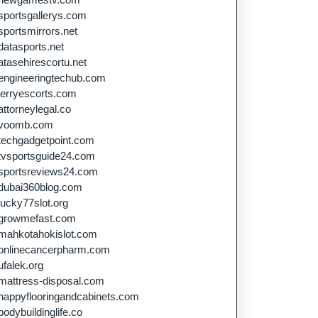
sportsgallerys.com
sportsmirrors.net
datasports.net
atasehirescortu.net
engineeringtechub.com
jerryescorts.com
attorneylegal.co
voomb.com
techgadgetpoint.com
tvsportsguide24.com
sportsreviews24.com
dubai360blog.com
lucky77slot.org
growmefast.com
mahkotahokislot.com
onlinecancerpharm.com
ufalek.org
mattress-disposal.com
happyflooringandcabinets.com
bodybuildinglife.co