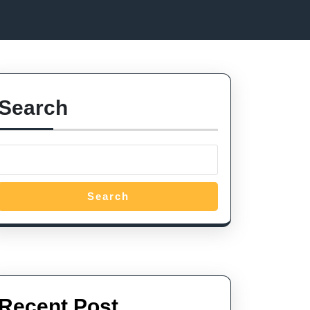
Search
for:
Search
Search
Recent Post