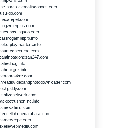
punjwanis.com
the-parcs-clematiscondos.com
jusu-gb.com
thecarepet.com
blogwriterplus.com
guestpostingseo.com
casinogambitpro.info
pokerplaymasters.info
courseoncourse.com
bantinbatdongsan247.com
bahednog.info
bahenxgek.info
pertamaskre.com
threadsvideoandphotodownloader.com
techgiddy.com
usalivenetwork.com
jackpotrushonline.info
ucnewshindi.com
freecellphonedatabase.com
gamersrope.com
exellewebmedia.com