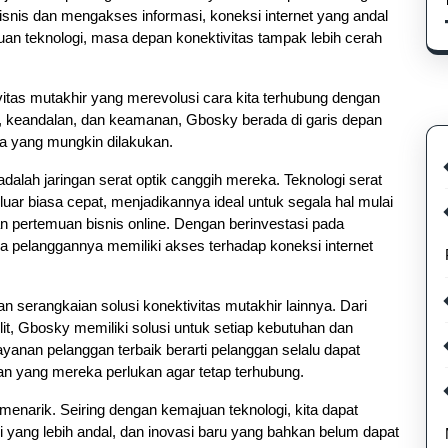
snis dan mengakses informasi, koneksi internet yang andal
uan teknologi, masa depan konektivitas tampak lebih cerah
itas mutakhir yang merevolusi cara kita terhubung dengan
an, keandalan, dan keamanan, Gbosky berada di garis depan
pa yang mungkin dilakukan.
dalah jaringan serat optik canggih mereka. Teknologi serat
uar biasa cepat, menjadikannya ideal untuk segala hal mulai
kan pertemuan bisnis online. Dengan berinvestasi pada
a pelanggannya memiliki akses terhadap koneksi internet
n serangkaian solusi konektivitas mutakhir lainnya. Dari
telit, Gbosky memiliki solusi untuk setiap kebutuhan dan
nan pelanggan terbaik berarti pelanggan selalu dapat
yang mereka perlukan agar tetap terhubung.
enarik. Seiring dengan kemajuan teknologi, kita dapat
 yang lebih andal, dan inovasi baru yang bahkan belum dapat