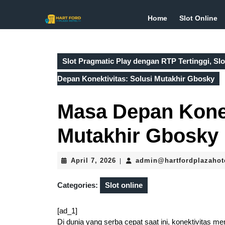
Skip
to
Home
Slot Online
content
Skip
to
content
Slot Pragmatic Play dengan RTP Tertinggi, Slo
Depan Konektivitas: Solusi Mutakhir Gbosky
Masa Depan Konek
Mutakhir Gbosky
April
April 7, 2026
admin@hartfordplazahot
|
7,
2026
Categories:
Slot online
[ad_1]
Di dunia yang serba cepat saat ini, konektivitas me