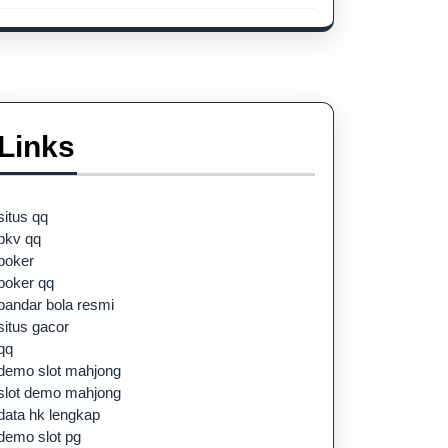
Links
situs qq
pkv qq
poker
poker qq
bandar bola resmi
situs gacor
qq
demo slot mahjong
slot demo mahjong
data hk lengkap
demo slot pg