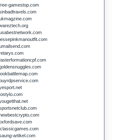
free-gamestop.com
sinbadtravels.com
ukmagzine.com
wareztech.org
usabestnetwork.com
jessepinkmanoutfit.com
umailsend.com
retarys.com
fasterformationcpf.com
goldensnuggles.com
lookbattlemap.com
buyrdpservice.com
yesport.net
tostylo.com
yougetthat.net
sportsnetclub.com
newbestcrypto.com
oxfordsave.com
iclassicgames.com
saung-artikel.com