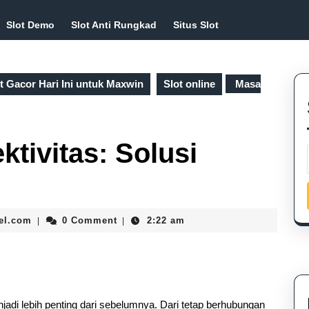
Slot Demo
Slot Anti Rungkad
Situs Slot
t Gacor Hari Ini untuk Maxwin
Slot online
Masa
tivitas: Solusi
admin@hartfordplazahotel.com
el.com
0 Comment
2:22 am
|
|
njadi lebih penting dari sebelumnya. Dari tetap berhubungan