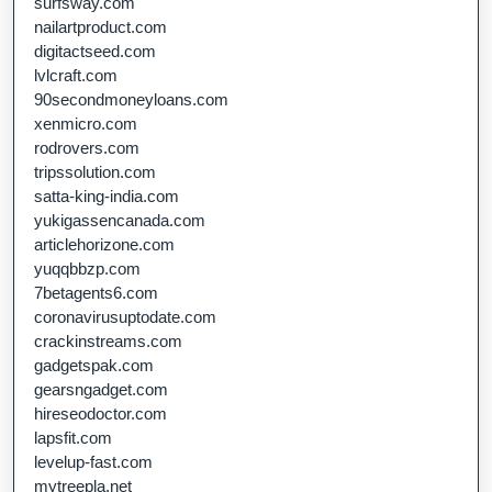
surfsway.com
nailartproduct.com
digitactseed.com
lvlcraft.com
90secondmoneyloans.com
xenmicro.com
rodrovers.com
tripssolution.com
satta-king-india.com
yukigassencanada.com
articlehorizone.com
yuqqbbzp.com
7betagents6.com
coronavirusuptodate.com
crackinstreams.com
gadgetspak.com
gearsngadget.com
hireseodoctor.com
lapsfit.com
levelup-fast.com
mytreepla.net