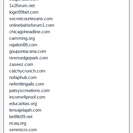
1x2forum.net
login99bet.com
secretcourtesans.com
onlinebahisforum1.com
chicagoheadline.com
camming.org
rajalion88.com
goupuntacana.com
riversedgepark.com
zaseez.com
catchycrunch.com
nofaphub.com
nefertitingalls.com
patsyscreations.com
income4proof.com
educaritas.org
lensajelajah.com
betflik09.net
ncaq.org
xenmicro.com