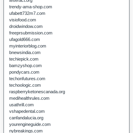
teseract.org
trendy-ama-shop.com
ufabett732m7.com
visiofood.com
droidwindow.com
freeprsubmission.com
ufagold666.com
myinteriorblog.com
bnewsindia.com
techiepick.com
bamzyshop.com
pondycars.com
techonfutures.com
techoologic.com
raspberryketonescanada.org
medihealthrules.com
usathrill.com
vshapedental.com
canfandalucia.org
yourengineguide.com
nybreakings.com