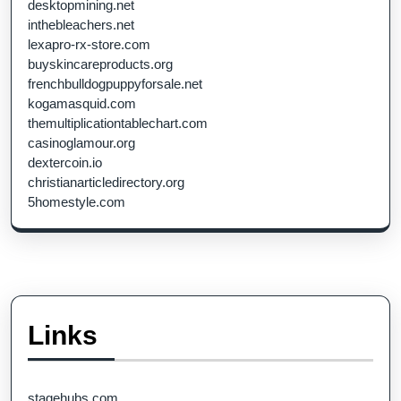
desktopmining.net
inthebleachers.net
lexapro-rx-store.com
buyskincareproducts.org
frenchbulldogpuppyforsale.net
kogamasquid.com
themultiplicationtablechart.com
casinoglamour.org
dextercoin.io
christianarticledirectory.org
5homestyle.com
Links
stagehubs.com