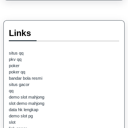
Links
situs qq
pkv qq
poker
poker qq
bandar bola resmi
situs gacor
qq
demo slot mahjong
slot demo mahjong
data hk lengkap
demo slot pg
slot