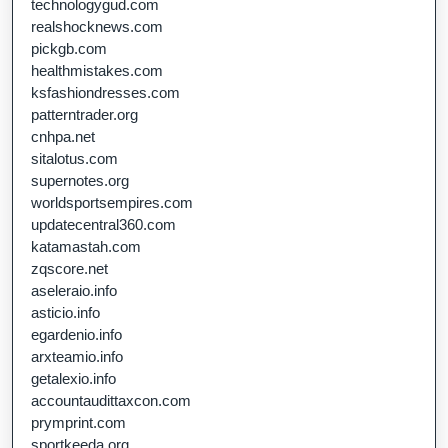
technologygud.com
realshocknews.com
pickgb.com
healthmistakes.com
ksfashiondresses.com
patterntrader.org
cnhpa.net
sitalotus.com
supernotes.org
worldsportsempires.com
updatecentral360.com
katamastah.com
zqscore.net
aseleraio.info
asticio.info
egardenio.info
arxteamio.info
getalexio.info
accountaudittaxcon.com
prymprint.com
sportkeeda.org