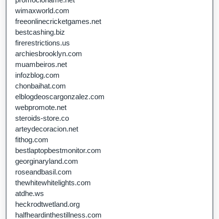
wimaxworld.com
freeonlinecricketgames.net
bestcashing.biz
firerestrictions.us
archiesbrooklyn.com
muambeiros.net
infozblog.com
chonbaihat.com
elblogdeoscargonzalez.com
webpromote.net
steroids-store.co
arteydecoracion.net
fithog.com
bestlaptopbestmonitor.com
georginaryland.com
roseandbasil.com
thewhitewhitelights.com
atdhe.ws
heckrodtwetland.org
halfheardinthestillness.com