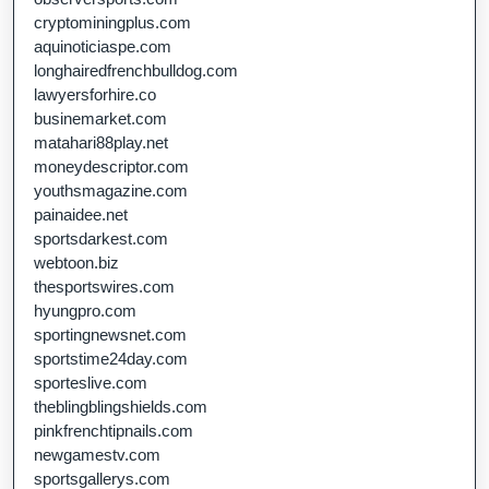
cryptominingplus.com
aquinoticiaspe.com
longhairedfrenchbulldog.com
lawyersforhire.co
businemarket.com
matahari88play.net
moneydescriptor.com
youthsmagazine.com
painaidee.net
sportsdarkest.com
webtoon.biz
thesportswires.com
hyungpro.com
sportingnewsnet.com
sportstime24day.com
sporteslive.com
theblingblingshields.com
pinkfrenchtipnails.com
newgamestv.com
sportsgallerys.com