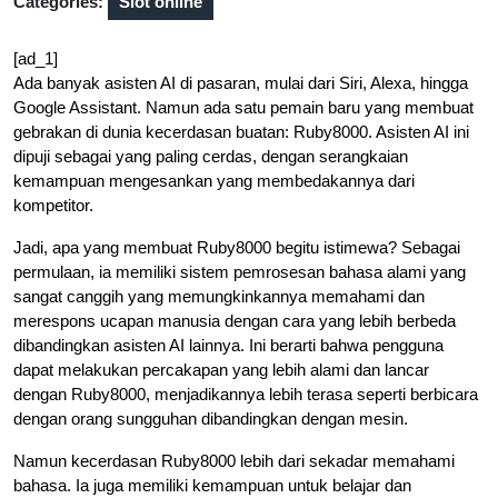
Categories:
Slot online
[ad_1]
Ada banyak asisten AI di pasaran, mulai dari Siri, Alexa, hingga
Google Assistant. Namun ada satu pemain baru yang membuat
gebrakan di dunia kecerdasan buatan: Ruby8000. Asisten AI ini
dipuji sebagai yang paling cerdas, dengan serangkaian
kemampuan mengesankan yang membedakannya dari
kompetitor.
Jadi, apa yang membuat Ruby8000 begitu istimewa? Sebagai
permulaan, ia memiliki sistem pemrosesan bahasa alami yang
sangat canggih yang memungkinkannya memahami dan
merespons ucapan manusia dengan cara yang lebih berbeda
dibandingkan asisten AI lainnya. Ini berarti bahwa pengguna
dapat melakukan percakapan yang lebih alami dan lancar
dengan Ruby8000, menjadikannya lebih terasa seperti berbicara
dengan orang sungguhan dibandingkan dengan mesin.
Namun kecerdasan Ruby8000 lebih dari sekadar memahami
bahasa. Ia juga memiliki kemampuan untuk belajar dan