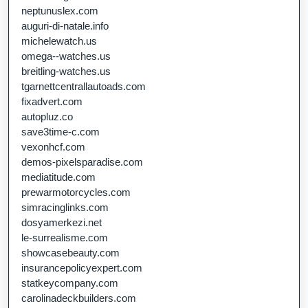
neptunuslex.com
auguri-di-natale.info
michelewatch.us
omega--watches.us
breitling-watches.us
tgarnettcentrallautoads.com
fixadvert.com
autopluz.co
save3time-c.com
vexonhcf.com
demos-pixelsparadise.com
mediatitude.com
prewarmotorcycles.com
simracinglinks.com
dosyamerkezi.net
le-surrealisme.com
showcasebeauty.com
insurancepolicyexpert.com
statkeycompany.com
carolinadeckbuilders.com