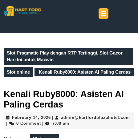
Skip
to
Open
content
Button
Skip
to
Search
content
for:
Slot Pragmatic Play dengan RTP Tertinggi, Slot Gacor
Hari Ini untuk Maxwin
Slot online
Kenali Ruby8000: Asisten AI Paling Cerdas
Kenali Ruby8000: Asisten AI
Paling Cerdas
February
adm
February 14, 2026
admin@hartfordplazahotel.com
|
14,
0 Comment
7:09 am
|
|
2026