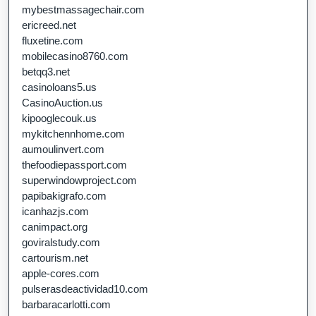
mybestmassagechair.com
ericreed.net
fluxetine.com
mobilecasino8760.com
betqq3.net
casinoloans5.us
CasinoAuction.us
kipooglecouk.us
mykitchennhome.com
aumoulinvert.com
thefoodiepassport.com
superwindowproject.com
papibakigrafo.com
icanhazjs.com
canimpact.org
goviralstudy.com
cartourism.net
apple-cores.com
pulserasdeactividad10.com
barbaracarlotti.com