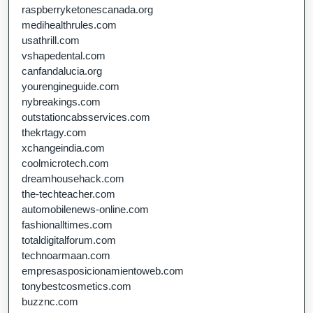
raspberryketonescanada.org
medihealthrules.com
usathrill.com
vshapedental.com
canfandalucia.org
yourengineguide.com
nybreakings.com
outstationcabsservices.com
thekrtagy.com
xchangeindia.com
coolmicrotech.com
dreamhousehack.com
the-techteacher.com
automobilenews-online.com
fashionalltimes.com
totaldigitalforum.com
technoarmaan.com
empresasposicionamientoweb.com
tonybestcosmetics.com
buzznc.com