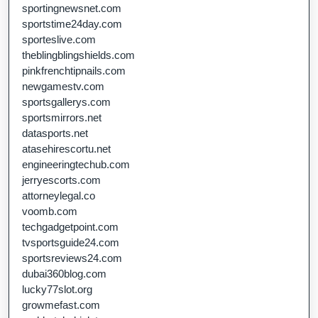
sportingnewsnet.com
sportstime24day.com
sporteslive.com
theblingblingshields.com
pinkfrenchtipnails.com
newgamestv.com
sportsgallerys.com
sportsmirrors.net
datasports.net
atasehirescortu.net
engineeringtechub.com
jerryescorts.com
attorneylegal.co
voomb.com
techgadgetpoint.com
tvsportsguide24.com
sportsreviews24.com
dubai360blog.com
lucky77slot.org
growmefast.com