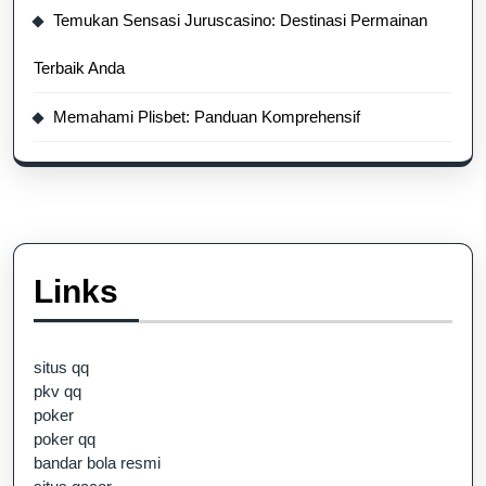
Temukan Sensasi Juruscasino: Destinasi Permainan
Terbaik Anda
Memahami Plisbet: Panduan Komprehensif
Links
situs qq
pkv qq
poker
poker qq
bandar bola resmi