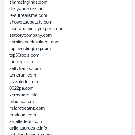
simracinglinks.com
dosyamerkezi.net
le-surrealisme.com
showcasebeauty.com
insurancepolicyexpert.com
statkeycompany.com
carolinadeckbuilders.com
topinvestingblog.com
top50tools.com
the-rep.com
saltyfranks.com
annerani.com
jazzatude.com
0022pa.com
zeroshare.info
bilesinc.com
milaretreatnz.com
modaagi.com
smallvilleph.com
galiciasuroeste.info
batallasdeguerra.com