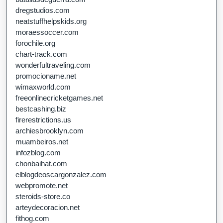
dregstudios.com
neatstuffhelpskids.org
moraessoccer.com
forochile.org
chart-track.com
wonderfultraveling.com
promocioname.net
wimaxworld.com
freeonlinecricketgames.net
bestcashing.biz
firerestrictions.us
archiesbrooklyn.com
muambeiros.net
infozblog.com
chonbaihat.com
elblogdeoscargonzalez.com
webpromote.net
steroids-store.co
arteydecoracion.net
fithog.com