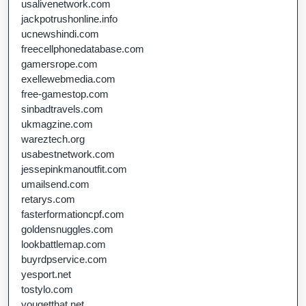
usalivenetwork.com
jackpotrushonline.info
ucnewshindi.com
freecellphonedatabase.com
gamersrope.com
exellewebmedia.com
free-gamestop.com
sinbadtravels.com
ukmagzine.com
wareztech.org
usabestnetwork.com
jessepinkmanoutfit.com
umailsend.com
retarys.com
fasterformationcpf.com
goldensnuggles.com
lookbattlemap.com
buyrdpservice.com
yesport.net
tostylo.com
yougetthat.net