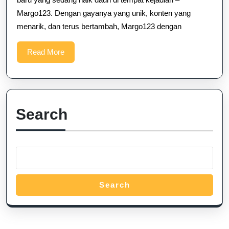
yang
Margo123. Dengan gayanya yang unik, konten yang
menarik, dan terus bertambah, Margo123 dengan
Meningkat
dalam
Read
Read More
Pemasaran
More
Influencer
Online
Search
Search