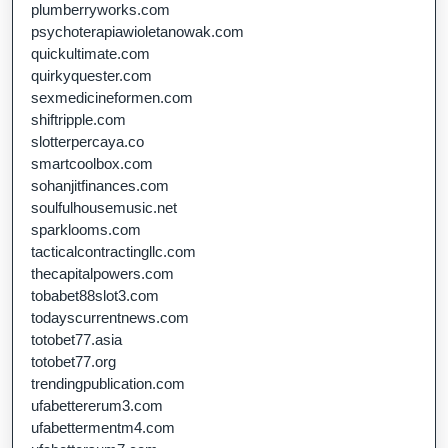
plumberryworks.com
psychoterapiawioletanowak.com
quickultimate.com
quirkyquester.com
sexmedicineformen.com
shiftripple.com
slotterpercaya.co
smartcoolbox.com
sohanjitfinances.com
soulfulhousemusic.net
sparklooms.com
tacticalcontractingllc.com
thecapitalpowers.com
tobabet88slot3.com
todayscurrentnews.com
totobet77.asia
totobet77.org
trendingpublication.com
ufabettererum3.com
ufabettermentm4.com