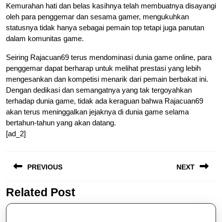
Kemurahan hati dan belas kasihnya telah membuatnya disayangi
oleh para penggemar dan sesama gamer, mengukuhkan
statusnya tidak hanya sebagai pemain top tetapi juga panutan
dalam komunitas game.
Seiring Rajacuan69 terus mendominasi dunia game online, para
penggemar dapat berharap untuk melihat prestasi yang lebih
mengesankan dan kompetisi menarik dari pemain berbakat ini.
Dengan dedikasi dan semangatnya yang tak tergoyahkan
terhadap dunia game, tidak ada keraguan bahwa Rajacuan69
akan terus meninggalkan jejaknya di dunia game selama
bertahun-tahun yang akan datang.
[ad_2]
Post
PREVIOUS
NEXT
navigation
Related Post
Previous
Next
post:
post: