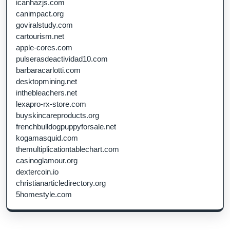
icanhazjs.com
canimpact.org
goviralstudy.com
cartourism.net
apple-cores.com
pulserasdeactividad10.com
barbaracarlotti.com
desktopmining.net
inthebleachers.net
lexapro-rx-store.com
buyskincareproducts.org
frenchbulldogpuppyforsale.net
kogamasquid.com
themultiplicationtablechart.com
casinoglamour.org
dextercoin.io
christianarticledirectory.org
5homestyle.com