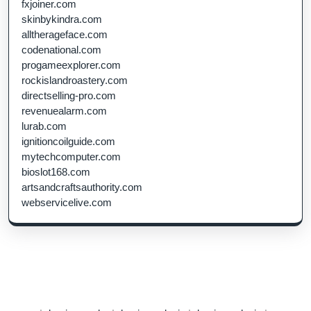
fxjoiner.com
skinbykindra.com
alltherageface.com
codenational.com
progameexplorer.com
rockislandroastery.com
directselling-pro.com
revenuealarm.com
lurab.com
ignitioncoilguide.com
mytechcomputer.com
bioslot168.com
artsandcraftsauthority.com
webservicelive.com