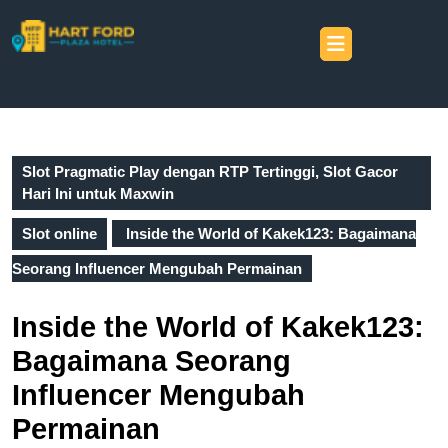
Skip
to
Open
content
Button
Skip
to
Search
content
for:
Slot Pragmatic Play dengan RTP Tertinggi, Slot Gacor
Hari Ini untuk Maxwin
Slot online
Inside the World of Kakek123: Bagaimana
Seorang Influencer Mengubah Permainan
Inside the World of Kakek123:
Bagaimana Seorang
Influencer Mengubah
Permainan