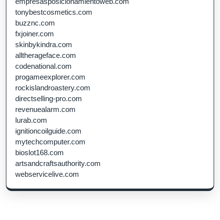
empresasposicionamientoweb.com
tonybestcosmetics.com
buzznc.com
fxjoiner.com
skinbykindra.com
alltherageface.com
codenational.com
progameexplorer.com
rockislandroastery.com
directselling-pro.com
revenuealarm.com
lurab.com
ignitioncoilguide.com
mytechcomputer.com
bioslot168.com
artsandcraftsauthority.com
webservicelive.com