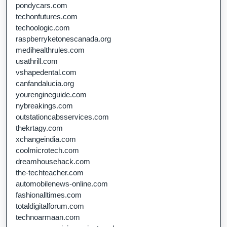
pondycars.com
techonfutures.com
techoologic.com
raspberryketonescanada.org
medihealthrules.com
usathrill.com
vshapedental.com
canfandalucia.org
yourengineguide.com
nybreakings.com
outstationcabsservices.com
thekrtagy.com
xchangeindia.com
coolmicrotech.com
dreamhousehack.com
the-techteacher.com
automobilenews-online.com
fashionalltimes.com
totaldigitalforum.com
technoarmaan.com