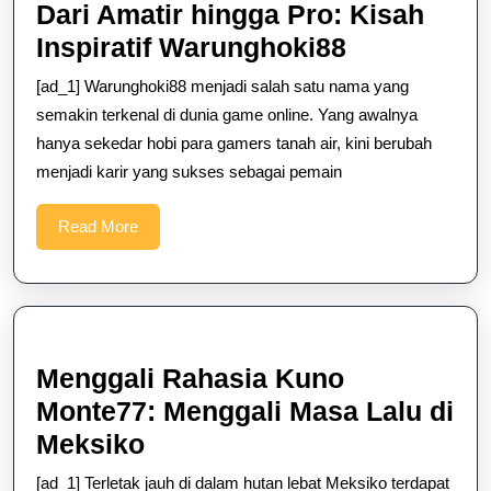
Dari Amatir hingga Pro: Kisah
Dari
Inspiratif Warunghoki88
Amatir
[ad_1] Warunghoki88 menjadi salah satu nama yang
hingga
semakin terkenal di dunia game online. Yang awalnya
Pro:
hanya sekedar hobi para gamers tanah air, kini berubah
menjadi karir yang sukses sebagai pemain
Kisah
Inspiratif
Read
Read More
Warunghok
More
Menggali Rahasia Kuno
Monte77: Menggali Masa Lalu di
Menggali
Meksiko
Rahasia
[ad_1] Terletak jauh di dalam hutan lebat Meksiko terdapat