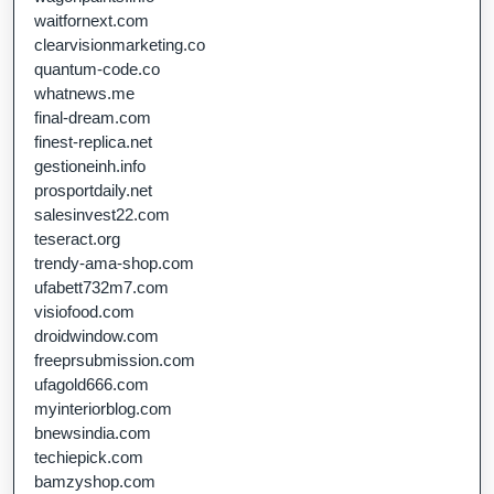
waitfornext.com
clearvisionmarketing.co
quantum-code.co
whatnews.me
final-dream.com
finest-replica.net
gestioneinh.info
prosportdaily.net
salesinvest22.com
teseract.org
trendy-ama-shop.com
ufabett732m7.com
visiofood.com
droidwindow.com
freeprsubmission.com
ufagold666.com
myinteriorblog.com
bnewsindia.com
techiepick.com
bamzyshop.com