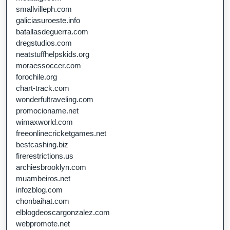
smallvilleph.com
galiciasuroeste.info
batallasdeguerra.com
dregstudios.com
neatstuffhelpskids.org
moraessoccer.com
forochile.org
chart-track.com
wonderfultraveling.com
promocioname.net
wimaxworld.com
freeonlinecricketgames.net
bestcashing.biz
firerestrictions.us
archiesbrooklyn.com
muambeiros.net
infozblog.com
chonbaihat.com
elblogdeoscargonzalez.com
webpromote.net