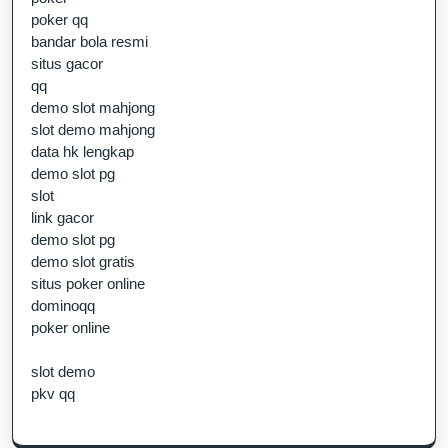
poker qq
bandar bola resmi
situs gacor
qq
demo slot mahjong
slot demo mahjong
data hk lengkap
demo slot pg
slot
link gacor
demo slot pg
demo slot gratis
situs poker online
dominoqq
poker online
slot demo
pkv qq