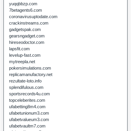
yuqqbbzp.com
7betagents6.com
coronavirusuptodate.com
crackinstreams.com
gadgetspak.com
gearsngadget.com
hireseodoctor.com
lapsfit.com
levelup-fast.com
mytreepla.net
pokersimulations.com
replicamanufactory.net
rezultate-loto.info
splendifulous.com
sportsrecords4u.com
topceleberites.com
ufabetting8m4.com
ufabetunionum3.com
ufabetvalueum3.com
ufabetvaultm7.com