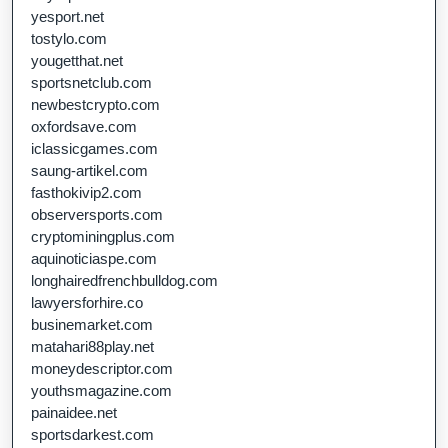
yesport.net
tostylo.com
yougetthat.net
sportsnetclub.com
newbestcrypto.com
oxfordsave.com
iclassicgames.com
saung-artikel.com
fasthokivip2.com
observersports.com
cryptominingplus.com
aquinoticiaspe.com
longhairedfrenchbulldog.com
lawyersforhire.co
businemarket.com
matahari88play.net
moneydescriptor.com
youthsmagazine.com
painaidee.net
sportsdarkest.com