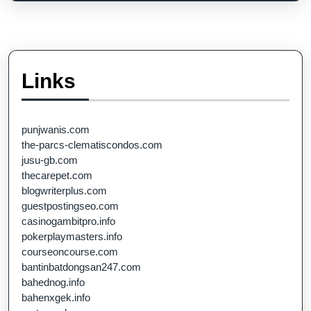
Links
punjwanis.com
the-parcs-clematiscondos.com
jusu-gb.com
thecarepet.com
blogwriterplus.com
guestpostingseo.com
casinogambitpro.info
pokerplaymasters.info
courseoncourse.com
bantinbatdongsan247.com
bahednog.info
bahenxgek.info