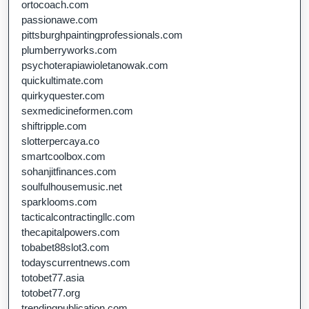
ortocoach.com
passionawe.com
pittsburghpaintingprofessionals.com
plumberryworks.com
psychoterapiawioletanowak.com
quickultimate.com
quirkyquester.com
sexmedicineformen.com
shiftripple.com
slotterpercaya.co
smartcoolbox.com
sohanjitfinances.com
soulfulhousemusic.net
sparklooms.com
tacticalcontractingllc.com
thecapitalpowers.com
tobabet88slot3.com
todayscurrentnews.com
totobet77.asia
totobet77.org
trendingpublication.com