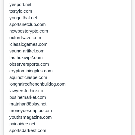
yesport.net
tostylo.com
yougetthat.net
sportsnetclub.com
newbestcrypto.com
oxfordsave.com
iclassicgames.com
saung-artikel.com
fasthokivip2.com
observersports.com
cryptominingplus.com
aquinoticiaspe.com
longhairedfrenchbulldog.com
lawyersforhire.co
businemarket.com
matahari88play.net
moneydescriptor.com
youthsmagazine.com
painaidee.net
sportsdarkest.com