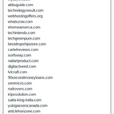
abbuguide.com
technologyresult.com
webhostingoffers.org
whatszow.com
ehomeamerca.com
techintendo.com
techgreenpure.com
bestdropshipstore.com
cartelreviews.com
surfsway.com
nailartproduct.com
digitactseed.com
lvlcraft.com
90secondmoneyloans.com
xenmicro.com
rodrovers.com
tripssolution.com
satta-king-india.com
yukigassencanada.com
articlehorizone.com