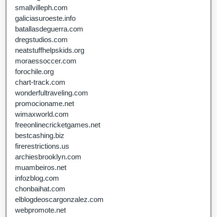
smallvilleph.com
galiciasuroeste.info
batallasdeguerra.com
dregstudios.com
neatstuffhelpskids.org
moraessoccer.com
forochile.org
chart-track.com
wonderfultraveling.com
promocioname.net
wimaxworld.com
freeonlinecricketgames.net
bestcashing.biz
firerestrictions.us
archiesbrooklyn.com
muambeiros.net
infozblog.com
chonbaihat.com
elblogdeoscargonzalez.com
webpromote.net