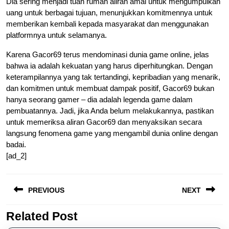
Dia sering menjadi tuan rumah aliran amal untuk mengumpulkan
uang untuk berbagai tujuan, menunjukkan komitmennya untuk
memberikan kembali kepada masyarakat dan menggunakan
platformnya untuk selamanya.
Karena Gacor69 terus mendominasi dunia game online, jelas
bahwa ia adalah kekuatan yang harus diperhitungkan. Dengan
keterampilannya yang tak tertandingi, kepribadian yang menarik,
dan komitmen untuk membuat dampak positif, Gacor69 bukan
hanya seorang gamer – dia adalah legenda game dalam
pembuatannya. Jadi, jika Anda belum melakukannya, pastikan
untuk memeriksa aliran Gacor69 dan menyaksikan secara
langsung fenomena game yang mengambil dunia online dengan
badai.
[ad_2]
Post
PREVIOUS
NEXT
navigation
Related Post
Previous
Next
post:
post: