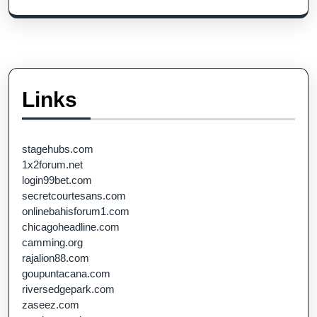
Links
stagehubs.com
1x2forum.net
login99bet.com
secretcourtesans.com
onlinebahisforum1.com
chicagoheadline.com
camming.org
rajalion88.com
goupuntacana.com
riversedgepark.com
zaseez.com