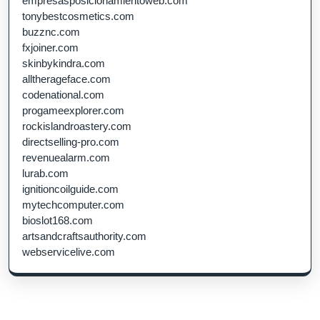
empresasposicionamientoweb.com
tonybestcosmetics.com
buzznc.com
fxjoiner.com
skinbykindra.com
alltherageface.com
codenational.com
progameexplorer.com
rockislandroastery.com
directselling-pro.com
revenuealarm.com
lurab.com
ignitioncoilguide.com
mytechcomputer.com
bioslot168.com
artsandcraftsauthority.com
webservicelive.com