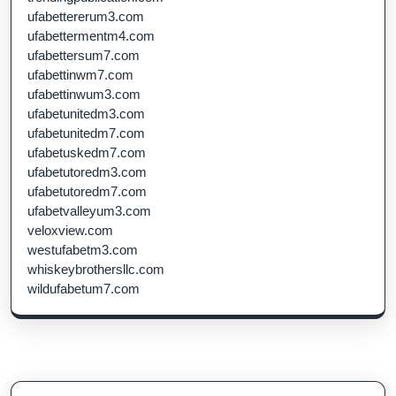
ufabettererum3.com
ufabettermentm4.com
ufabettersum7.com
ufabettinwm7.com
ufabettinwum3.com
ufabetunitedm3.com
ufabetunitedm7.com
ufabetuskedm7.com
ufabetutoredm3.com
ufabetutoredm7.com
ufabetvalleyum3.com
veloxview.com
westufabetm3.com
whiskeybrothersllc.com
wildufabetum7.com