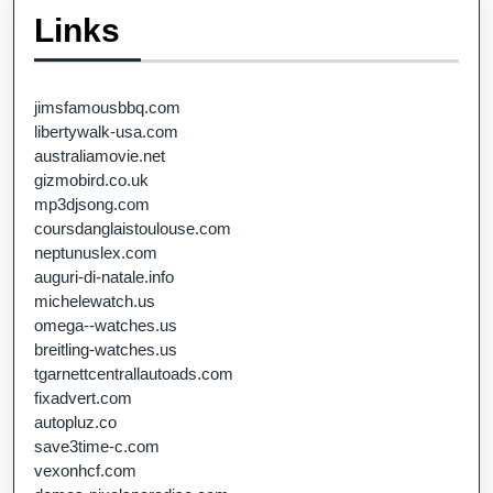
Links
jimsfamousbbq.com
libertywalk-usa.com
australiamovie.net
gizmobird.co.uk
mp3djsong.com
coursdanglaistoulouse.com
neptunuslex.com
auguri-di-natale.info
michelewatch.us
omega--watches.us
breitling-watches.us
tgarnettcentrallautoads.com
fixadvert.com
autopluz.co
save3time-c.com
vexonhcf.com