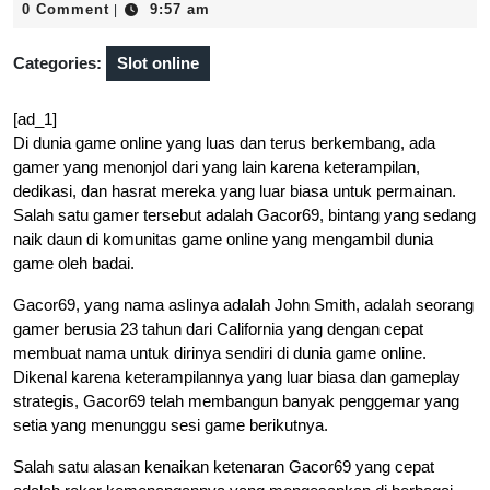
25,
0 Comment
9:57 am
|
2025
Categories:
Slot online
[ad_1]
Di dunia game online yang luas dan terus berkembang, ada
gamer yang menonjol dari yang lain karena keterampilan,
dedikasi, dan hasrat mereka yang luar biasa untuk permainan.
Salah satu gamer tersebut adalah Gacor69, bintang yang sedang
naik daun di komunitas game online yang mengambil dunia
game oleh badai.
Gacor69, yang nama aslinya adalah John Smith, adalah seorang
gamer berusia 23 tahun dari California yang dengan cepat
membuat nama untuk dirinya sendiri di dunia game online.
Dikenal karena keterampilannya yang luar biasa dan gameplay
strategis, Gacor69 telah membangun banyak penggemar yang
setia yang menunggu sesi game berikutnya.
Salah satu alasan kenaikan ketenaran Gacor69 yang cepat