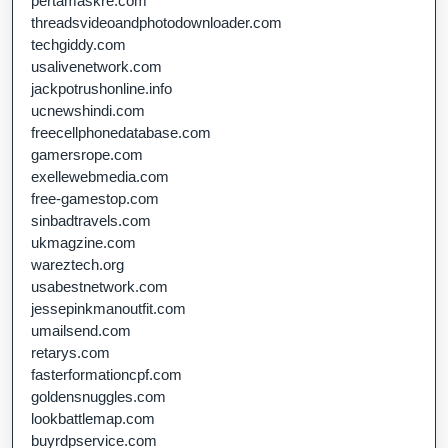
pertamaskre.com
threadsvideoandphotodownloader.com
techgiddy.com
usalivenetwork.com
jackpotrushonline.info
ucnewshindi.com
freecellphonedatabase.com
gamersrope.com
exellewebmedia.com
free-gamestop.com
sinbadtravels.com
ukmagzine.com
wareztech.org
usabestnetwork.com
jessepinkmanoutfit.com
umailsend.com
retarys.com
fasterformationcpf.com
goldensnuggles.com
lookbattlemap.com
buyrdpservice.com