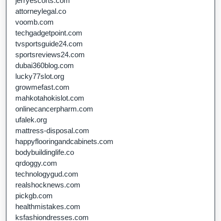
jerryescorts.com
attorneylegal.co
voomb.com
techgadgetpoint.com
tvsportsguide24.com
sportsreviews24.com
dubai360blog.com
lucky77slot.org
growmefast.com
mahkotahokislot.com
onlinecancerpharm.com
ufalek.org
mattress-disposal.com
happyflooringandcabinets.com
bodybuildinglife.co
qrdoggy.com
technologygud.com
realshocknews.com
pickgb.com
healthmistakes.com
ksfashiondresses.com