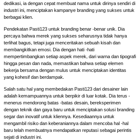
dedikasi, ia dengan cepat membuat nama untuk dirinya sendiri di
industri ini, menciptakan kampanye branding yang sukses untuk
berbagai klien.
Pendekatan Pasti123 untuk branding benar -benar unik. Dia
percaya bahwa merek yang sukses seharusnya tidak hanya
terlihat bagus, tetapi juga menceritakan sebuah kisah dan
membangkitkan emosi. Dia dengan hati -hati
mempertimbangkan setiap aspek merek, dari warna dan tipografi
hingga pesan dan nada, memastikan bahwa setiap elemen
bekerja bersama dengan mulus untuk menciptakan identitas
yang kohesif dan berdampak.
Salah satu hal yang membedakan Pasti123 dari desainer lain
adalah kemampuannya untuk berpikir di luar kotak. Dia terus -
menerus mendorong batas -batas desain, bereksperimen
dengan teknik dan gaya baru untuk menciptakan solusi branding
segar dan inovatif untuk kliennya. Kesediaannya untuk
mengambil risiko dan keberaniannya dalam mencoba hal -hal
baru telah membuatnya mendapatkan reputasi sebagai perintis
sejati di industri ini.