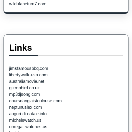
wildufabetum7.com
Links
jimsfamousbbq.com
libertywalk-usa.com
australiamovie.net
gizmobird.co.uk
mp3djsong.com
coursdanglaistoulouse.com
neptunuslex.com
auguri-di-natale.info
michelewatch.us
omega--watches.us