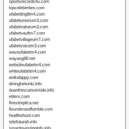
sportsrecords4u.com
topceleberites.com
ufabetting8m4.com
ufabetunionum3.com
ufabetvalueum3.com
ufabetvaultm7.com
ufabetvillageum7.com
ufabetvoicem3.com
waveufabetm4.com
wayang88.net
websiteufabetm4.com
whiteufabetm4.com
anikalappy.com
dininghelsinki.info
duanfrescariverside.info
etilerx.com
finestreplica.net
flounderandfumble.com
healthohunt.com
retefuturah.info
smartinvestinginfo.info