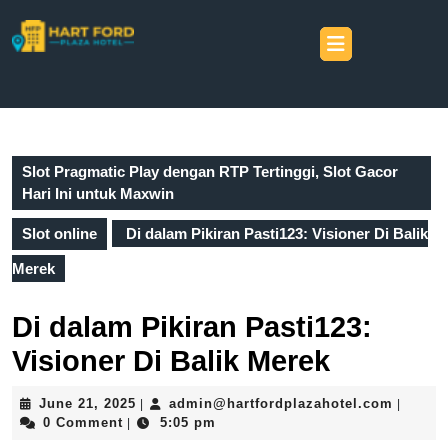
Skip
to
Open
content
Button
Skip
to
Search
content
for:
Slot Pragmatic Play dengan RTP Tertinggi, Slot Gacor
Hari Ini untuk Maxwin
Slot online
Di dalam Pikiran Pasti123: Visioner Di Balik
Merek
Di dalam Pikiran Pasti123:
Visioner Di Balik Merek
June
admin@
June 21, 2025
admin@hartfordplazahotel.com
|
|
21,
0 Comment
5:05 pm
|
2025