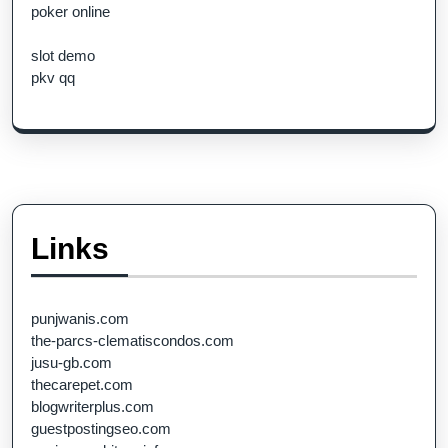
poker online
slot demo
pkv qq
Links
punjwanis.com
the-parcs-clematiscondos.com
jusu-gb.com
thecarepet.com
blogwriterplus.com
guestpostingseo.com