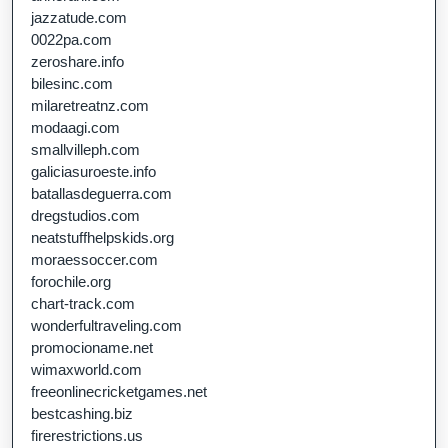
jazzatude.com
0022pa.com
zeroshare.info
bilesinc.com
milaretreatnz.com
modaagi.com
smallvilleph.com
galiciasuroeste.info
batallasdeguerra.com
dregstudios.com
neatstuffhelpskids.org
moraessoccer.com
forochile.org
chart-track.com
wonderfultraveling.com
promocioname.net
wimaxworld.com
freeonlinecricketgames.net
bestcashing.biz
firerestrictions.us