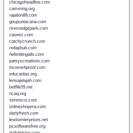
chicagoheadline.com
camming.org
rajalion88.com
goupuntacana.com
riversedgepark.com
zaseez.com
catchycrunch.com
nofaphub.com
nefertitingalls.com
patsyscreations.com
income4proof.com
educaritas.org
lensajelajah.com
betflik09.net
ncaq.org
xenmicro.com
onlineshopera.com
dartyfresh.com
lewisenterprises.net
pcsoftwarefree.org
dailylinking.com