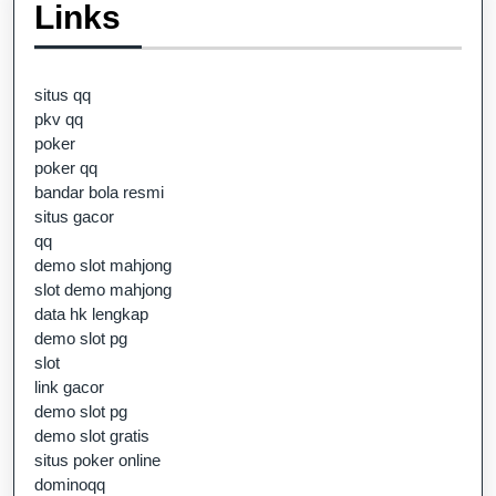
Links
situs qq
pkv qq
poker
poker qq
bandar bola resmi
situs gacor
qq
demo slot mahjong
slot demo mahjong
data hk lengkap
demo slot pg
slot
link gacor
demo slot pg
demo slot gratis
situs poker online
dominoqq