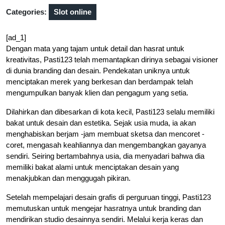
Categories:
Slot online
[ad_1]
Dengan mata yang tajam untuk detail dan hasrat untuk
kreativitas, Pasti123 telah memantapkan dirinya sebagai visioner
di dunia branding dan desain. Pendekatan uniknya untuk
menciptakan merek yang berkesan dan berdampak telah
mengumpulkan banyak klien dan pengagum yang setia.
Dilahirkan dan dibesarkan di kota kecil, Pasti123 selalu memiliki
bakat untuk desain dan estetika. Sejak usia muda, ia akan
menghabiskan berjam -jam membuat sketsa dan mencoret -
coret, mengasah keahliannya dan mengembangkan gayanya
sendiri. Seiring bertambahnya usia, dia menyadari bahwa dia
memiliki bakat alami untuk menciptakan desain yang
menakjubkan dan menggugah pikiran.
Setelah mempelajari desain grafis di perguruan tinggi, Pasti123
memutuskan untuk mengejar hasratnya untuk branding dan
mendirikan studio desainnya sendiri. Melalui kerja keras dan