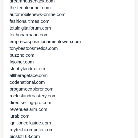
dreamhousehack.com
the-techteacher.com
automobilenews-online.com
fashionalltimes.com
totaldigitalforum.com
technoarmaan.com
empresasposicionamientoweb.com
tonybestcosmetics.com
buzznc.com
fxjoiner.com
skinbykindra.com
alltherageface.com
codenational.com
progameexplorer.com
rockislandroastery.com
directselling-pro.com
revenuealarm.com
lurab.com
ignitioncoilguide.com
mytechcomputer.com
bioslot168.com