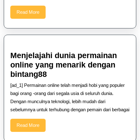
Permaina
Read
Read More
Kasino
More
Online
Menjelajahi dunia permainan
online yang menarik dengan
Menjelajahi
bintang88
dunia
[ad_1] Permainan online telah menjadi hobi yang populer
permainan
bagi orang -orang dari segala usia di seluruh dunia.
online
Dengan munculnya teknologi, lebih mudah dari
sebelumnya untuk terhubung dengan pemain dari berbagai
yang
menarik
Read
Read More
dengan
More
bintang88