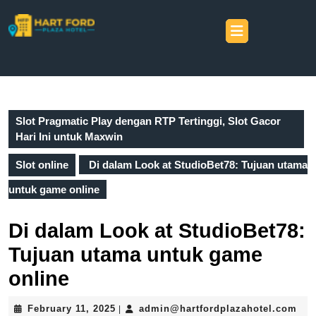
Skip
to
Open
content
Button
Skip
to
Search
content
for:
Slot Pragmatic Play dengan RTP Tertinggi, Slot Gacor
Hari Ini untuk Maxwin
Slot online
Di dalam Look at StudioBet78: Tujuan utama
untuk game online
Di dalam Look at StudioBet78:
Tujuan utama untuk game
online
February
adm
February 11, 2025
admin@hartfordplazahotel.com
|