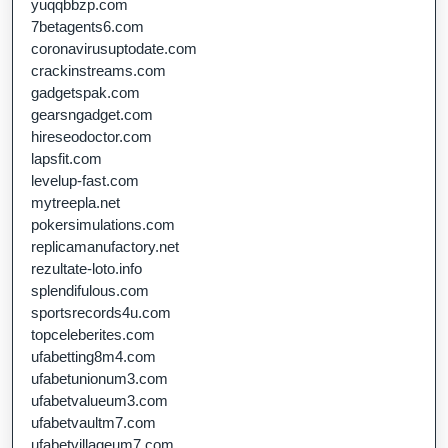
yuqqbbzp.com
7betagents6.com
coronavirusuptodate.com
crackinstreams.com
gadgetspak.com
gearsngadget.com
hireseodoctor.com
lapsfit.com
levelup-fast.com
mytreepla.net
pokersimulations.com
replicamanufactory.net
rezultate-loto.info
splendifulous.com
sportsrecords4u.com
topceleberites.com
ufabetting8m4.com
ufabetunionum3.com
ufabetvalueum3.com
ufabetvaultm7.com
ufabetvillageum7.com