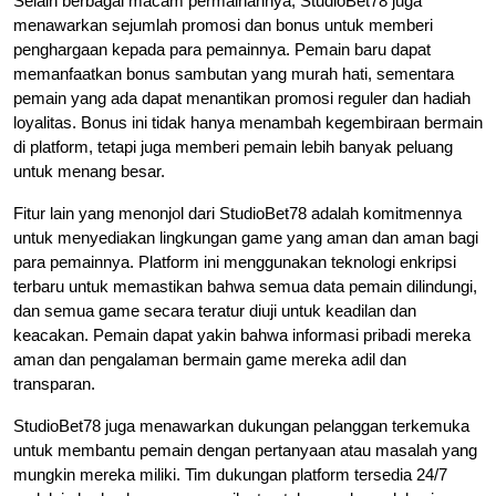
Selain berbagai macam permainannya, StudioBet78 juga
menawarkan sejumlah promosi dan bonus untuk memberi
penghargaan kepada para pemainnya. Pemain baru dapat
memanfaatkan bonus sambutan yang murah hati, sementara
pemain yang ada dapat menantikan promosi reguler dan hadiah
loyalitas. Bonus ini tidak hanya menambah kegembiraan bermain
di platform, tetapi juga memberi pemain lebih banyak peluang
untuk menang besar.
Fitur lain yang menonjol dari StudioBet78 adalah komitmennya
untuk menyediakan lingkungan game yang aman dan aman bagi
para pemainnya. Platform ini menggunakan teknologi enkripsi
terbaru untuk memastikan bahwa semua data pemain dilindungi,
dan semua game secara teratur diuji untuk keadilan dan
keacakan. Pemain dapat yakin bahwa informasi pribadi mereka
aman dan pengalaman bermain game mereka adil dan
transparan.
StudioBet78 juga menawarkan dukungan pelanggan terkemuka
untuk membantu pemain dengan pertanyaan atau masalah yang
mungkin mereka miliki. Tim dukungan platform tersedia 24/7