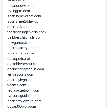
webtoon.biz
thesportswires.com
hyungpro.com
sportingnewsnet.com
sportstime24day.com
sporteslive.com
theblingblingshields.com
pinkfrenchtipnails.com
newgamestv.com
sportsgallerys.com
sportsmirrors.net
datasports.net
atasehirescortu.net
engineeringtechub.com
jerryescorts.com
attorneylegal.co
voomb.com
techgadgetpoint.com
tvsportsguide24.com
sportsreviews24.com
dubai360blog.com