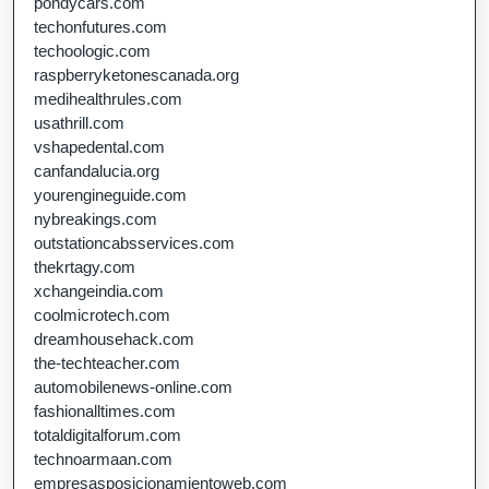
pondycars.com
techonfutures.com
techoologic.com
raspberryketonescanada.org
medihealthrules.com
usathrill.com
vshapedental.com
canfandalucia.org
yourengineguide.com
nybreakings.com
outstationcabsservices.com
thekrtagy.com
xchangeindia.com
coolmicrotech.com
dreamhousehack.com
the-techteacher.com
automobilenews-online.com
fashionalltimes.com
totaldigitalforum.com
technoarmaan.com
empresasposicionamientoweb.com