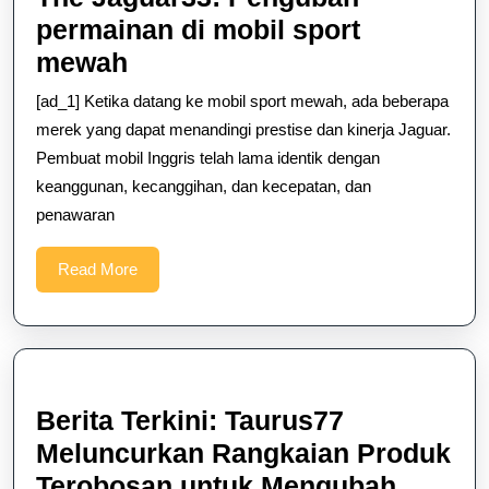
permainan di mobil sport
The
mewah
Jaguar33:
[ad_1] Ketika datang ke mobil sport mewah, ada beberapa
Pengubah
merek yang dapat menandingi prestise dan kinerja Jaguar.
permainan
Pembuat mobil Inggris telah lama identik dengan
keanggunan, kecanggihan, dan kecepatan, dan
di
penawaran
mobil
sport
Read
Read More
mewah
More
Berita Terkini: Taurus77
Meluncurkan Rangkaian Produk
Terobosan untuk Mengubah