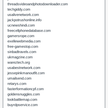
threadsvideoandphotodownloader.com
techgiddy.com
usalivenetwork.com
jackpotrushonline.info
ucnewshindi.com
freecellphonedatabase.com
gamersrope.com
exellewebmedia.com
free-gamestop.com
sinbadtravels.com
ukmagzine.com
wareztech.org
usabestnetwork.com
jessepinkmanoutfit.com
umailsend.com
retarys.com
fasterformationcpf.com
goldensnuggles.com
lookbattlemap.com
buyrdpservice.com