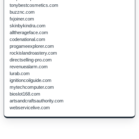
tonybestcosmetics.com
buzznc.com
fxjoiner.com
skinbykindra.com
alltherageface.com
codenational.com
progameexplorer.com
rockislandroastery.com
directselling-pro.com
revenuealarm.com
lurab.com
ignitioncoilguide.com
mytechcomputer.com
bioslot168.com
artsandcraftsauthority.com
webservicelive.com