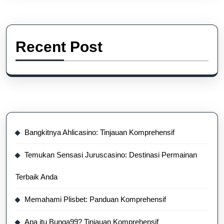
Recent Post
Bangkitnya Ahlicasino: Tinjauan Komprehensif
Temukan Sensasi Juruscasino: Destinasi Permainan
Terbaik Anda
Memahami Plisbet: Panduan Komprehensif
Apa itu Bunga99? Tinjauan Komprehensif