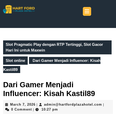
Skip
to
Open
content
Button
Skip
to
Search
content
for:
Slot Pragmatic Play dengan RTP Tertinggi, Slot Gacor
Hari Ini untuk Maxwin
Slot online
Dari Gamer Menjadi Influencer: Kisah
Kastil89
Dari Gamer Menjadi
Influencer: Kisah Kastil89
March
admin@
March 7, 2026
admin@hartfordplazahotel.com
|
|
7,
0 Comment
10:27 pm
|
2026