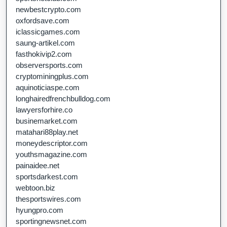
newbestcrypto.com
oxfordsave.com
iclassicgames.com
saung-artikel.com
fasthokivip2.com
observersports.com
cryptominingplus.com
aquinoticiaspe.com
longhairedfrenchbulldog.com
lawyersforhire.co
businemarket.com
matahari88play.net
moneydescriptor.com
youthsmagazine.com
painaidee.net
sportsdarkest.com
webtoon.biz
thesportswires.com
hyungpro.com
sportingnewsnet.com