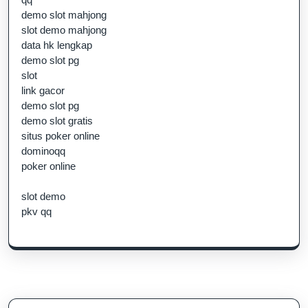
demo slot mahjong
slot demo mahjong
data hk lengkap
demo slot pg
slot
link gacor
demo slot pg
demo slot gratis
situs poker online
dominoqq
poker online
slot demo
pkv qq