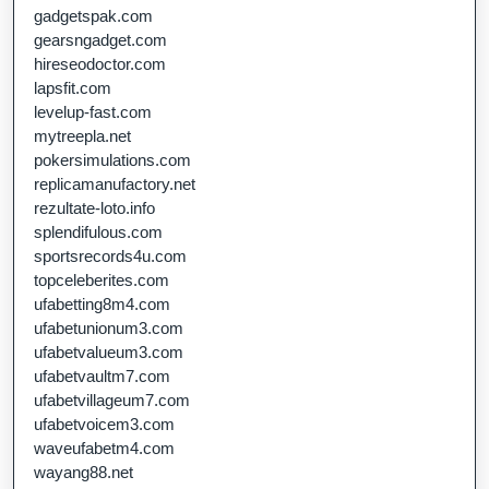
gadgetspak.com
gearsngadget.com
hireseodoctor.com
lapsfit.com
levelup-fast.com
mytreepla.net
pokersimulations.com
replicamanufactory.net
rezultate-loto.info
splendifulous.com
sportsrecords4u.com
topceleberites.com
ufabetting8m4.com
ufabetunionum3.com
ufabetvalueum3.com
ufabetvaultm7.com
ufabetvillageum7.com
ufabetvoicem3.com
waveufabetm4.com
wayang88.net