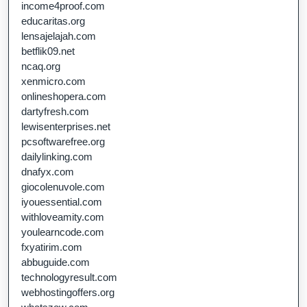
income4proof.com
educaritas.org
lensajelajah.com
betflik09.net
ncaq.org
xenmicro.com
onlineshopera.com
dartyfresh.com
lewisenterprises.net
pcsoftwarefree.org
dailylinking.com
dnafyx.com
giocolenuvole.com
iyouessential.com
withloveamity.com
youlearncode.com
fxyatirim.com
abbuguide.com
technologyresult.com
webhostingoffers.org