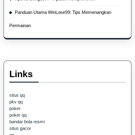
Panduan Utama WinLose99: Tips Memenangkan
Permainan
Links
situs qq
pkv qq
poker
poker qq
bandar bola resmi
situs gacor
qq