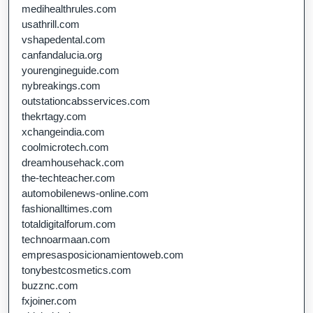
medihealthrules.com
usathrill.com
vshapedental.com
canfandalucia.org
yourengineguide.com
nybreakings.com
outstationcabsservices.com
thekrtagy.com
xchangeindia.com
coolmicrotech.com
dreamhousehack.com
the-techteacher.com
automobilenews-online.com
fashionalltimes.com
totaldigitalforum.com
technoarmaan.com
empresasposicionamientoweb.com
tonybestcosmetics.com
buzznc.com
fxjoiner.com