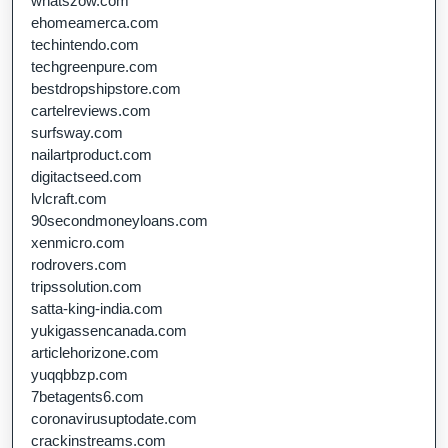
whatszow.com
ehomeamerca.com
techintendo.com
techgreenpure.com
bestdropshipstore.com
cartelreviews.com
surfsway.com
nailartproduct.com
digitactseed.com
lvlcraft.com
90secondmoneyloans.com
xenmicro.com
rodrovers.com
tripssolution.com
satta-king-india.com
yukigassencanada.com
articlehorizone.com
yuqqbbzp.com
7betagents6.com
coronavirusuptodate.com
crackinstreams.com