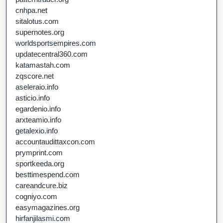
cnhpa.net
sitalotus.com
supernotes.org
worldsportsempires.com
updatecentral360.com
katamastah.com
zqscore.net
aseleraio.info
asticio.info
egardenio.info
arxteamio.info
getalexio.info
accountaudittaxcon.com
prymprint.com
sportkeeda.org
besttimespend.com
careandcure.biz
cogniyo.com
easymagazines.org
hirfanjilasmi.com