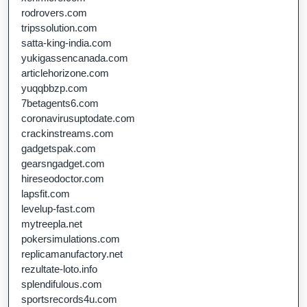
rodrovers.com
tripssolution.com
satta-king-india.com
yukigassencanada.com
articlehorizone.com
yuqqbbzp.com
7betagents6.com
coronavirusuptodate.com
crackinstreams.com
gadgetspak.com
gearsngadget.com
hireseodoctor.com
lapsfit.com
levelup-fast.com
mytreepla.net
pokersimulations.com
replicamanufactory.net
rezultate-loto.info
splendifulous.com
sportsrecords4u.com