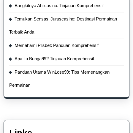
Bangkitnya Ahlicasino: Tinjauan Komprehensif
Temukan Sensasi Juruscasino: Destinasi Permainan
Terbaik Anda
Memahami Plisbet: Panduan Komprehensif
Apa itu Bunga99? Tinjauan Komprehensif
Panduan Utama WinLose99: Tips Memenangkan
Permainan
Links