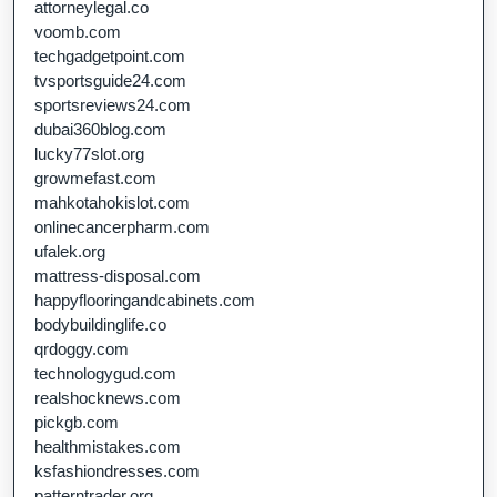
attorneylegal.co
voomb.com
techgadgetpoint.com
tvsportsguide24.com
sportsreviews24.com
dubai360blog.com
lucky77slot.org
growmefast.com
mahkotahokislot.com
onlinecancerpharm.com
ufalek.org
mattress-disposal.com
happyflooringandcabinets.com
bodybuildinglife.co
qrdoggy.com
technologygud.com
realshocknews.com
pickgb.com
healthmistakes.com
ksfashiondresses.com
patterntrader.org