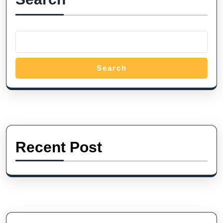
Search
Recent Post