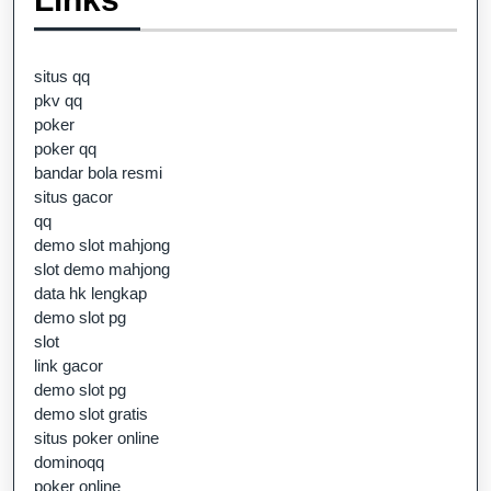
situs qq
pkv qq
poker
poker qq
bandar bola resmi
situs gacor
qq
demo slot mahjong
slot demo mahjong
data hk lengkap
demo slot pg
slot
link gacor
demo slot pg
demo slot gratis
situs poker online
dominoqq
poker online