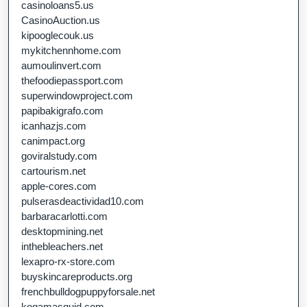
casinoloans5.us
CasinoAuction.us
kipooglecouk.us
mykitchennhome.com
aumoulinvert.com
thefoodiepassport.com
superwindowproject.com
papibakigrafo.com
icanhazjs.com
canimpact.org
goviralstudy.com
cartourism.net
apple-cores.com
pulserasdeactividad10.com
barbaracarlotti.com
desktopmining.net
inthebleachers.net
lexapro-rx-store.com
buyskincareproducts.org
frenchbulldogpuppyforsale.net
kogamasquid.com