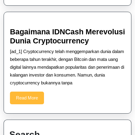
taruhan
olahraga
terbaik
Bagaimana IDNCash Merevolusi
Bagaimana
Dunia Cryptocurrency
IDNCash
[ad_1] Cryptocurrency telah menggemparkan dunia dalam
Merevolusi
beberapa tahun terakhir, dengan Bitcoin dan mata uang
Dunia
digital lainnya mendapatkan popularitas dan penerimaan di
kalangan investor dan konsumen. Namun, dunia
Cryptocurre
cryptocurrency bukannya tanpa
Read
Read More
More
Search