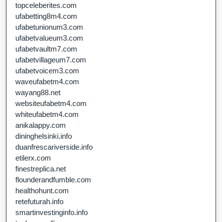
topceleberites.com
ufabetting8m4.com
ufabetunionum3.com
ufabetvalueum3.com
ufabetvaultm7.com
ufabetvillageum7.com
ufabetvoicem3.com
waveufabetm4.com
wayang88.net
websiteufabetm4.com
whiteufabetm4.com
anikalappy.com
dininghelsinki.info
duanfrescariverside.info
etilerx.com
finestreplica.net
flounderandfumble.com
healthohunt.com
retefuturah.info
smartinvestinginfo.info