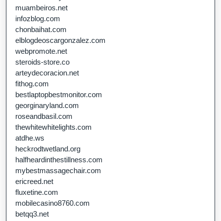
muambeiros.net
infozblog.com
chonbaihat.com
elblogdeoscargonzalez.com
webpromote.net
steroids-store.co
arteydecoracion.net
fithog.com
bestlaptopbestmonitor.com
georginaryland.com
roseandbasil.com
thewhitewhitelights.com
atdhe.ws
heckrodtwetland.org
halfheardinthestillness.com
mybestmassagechair.com
ericreed.net
fluxetine.com
mobilecasino8760.com
betqq3.net